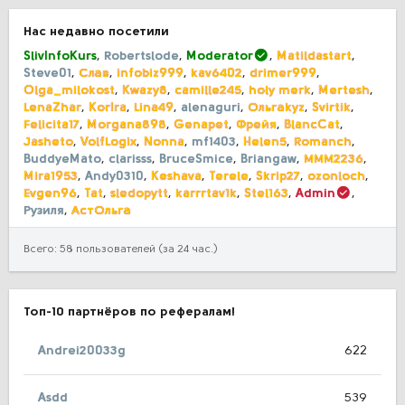
Нас недавно посетили
SlivInfoKurs
Robertslode
Moderator
Matildastart
Steve01
Слав
infobiz999
kav6402
drimer999
Olga_milokost
Kwazy8
camille245
holy merk
Mertesh
LenaZhar
KorIra
Lina49
alenaguri
Ольгаkyz
Svirtik
Felicita17
Morgana898
Genapet
Фрейя
BlancCat
Jasheto
VolfLogix
Nonna
mf1403
Helen5
Romanch
BuddyeMato
clarisss
BruceSmice
Briangaw
МММ2236
Mira1953
Andy0310
Keshava
Terele
Skrip27
ozonloch
Evgen96
Tat
sledopytt
karrrtav1k
Stel163
Admin
Рузиля
АстОльга
Всего: 58 пользователей (за 24 час.)
Топ-10 партнёров по рефералам!
Andrei20033g
622
Asdd
539