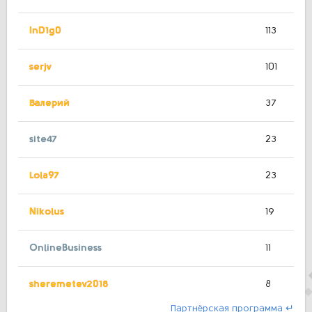
InD1g0
113
serjv
101
Валерий
37
site47
23
Lola97
23
Nikolus
19
OnlineBusiness
11
sheremetev2018
8
Партнёрская программа ↵