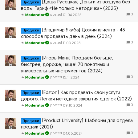
[Даша Русецкая] Деньги из воздуха без
Продажи
воды. Тариф «Не только методичка» (2025)
0
01.04.2025
Moderator
[Владимир Якуба] Дожим клиента - 48
Продажи
способов продавать день в день (2024)
0
11.03.2025
Moderator
[Игорь Манн] Продаём больше,
Продажи
быстрее, дороже, чаще! 70 понятных и
универсальных инструментов (2024)
0
15.11.2024
Moderator
[Edston] Как продавать свои услуги
Продажи
дорого. Легкая методика закрытия сделок (2022)
0
09.10.2024
Moderator
[Product University] Шаблоны для отдела
Продажи
продаж (2021)
0
04.06.2024
Moderator