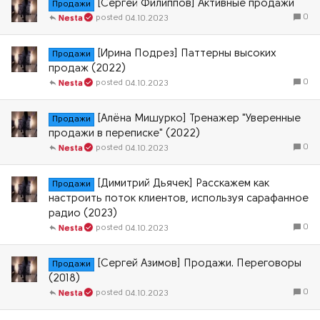
[Сергей Филиппов] Активные продажи
Продажи
0
04.10.2023
Nesta
[Ирина Подрез] Паттерны высоких
Продажи
продаж (2022)
0
04.10.2023
Nesta
[Алёна Мишурко] Тренажер "Уверенные
Продажи
продажи в переписке" (2022)
0
04.10.2023
Nesta
[Димитрий Дьячек] Расскажем как
Продажи
настроить поток клиентов, используя сарафанное
радио (2023)
0
04.10.2023
Nesta
[Сергей Азимов] Продажи. Переговоры
Продажи
(2018)
0
04.10.2023
Nesta