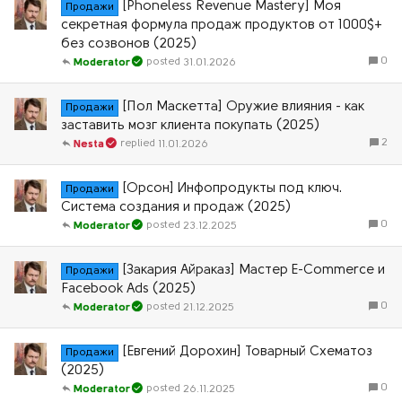
[Phoneless Revenue Mastery] Моя
Продажи
секретная формула продаж продуктов от 1000$+
без созвонов (2025)
0
31.01.2026
Moderator
[Пол Маскетта] Оружие влияния - как
Продажи
заставить мозг клиента покупать (2025)
2
11.01.2026
Nesta
[Орсон] Инфопродукты под ключ.
Продажи
Система создания и продаж (2025)
0
23.12.2025
Moderator
[Закария Айраказ] Мастер E-Commerce и
Продажи
Facebook Ads (2025)
0
21.12.2025
Moderator
[Евгений Дорохин] Товарный Схематоз
Продажи
(2025)
0
26.11.2025
Moderator