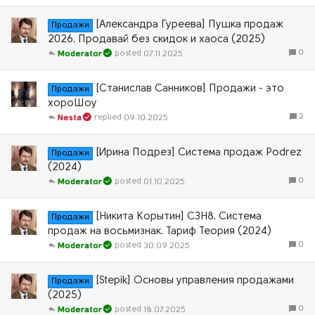
[Александра Гуреева] Пушка продаж
Продажи
2026. Продавай без скидок и хаоса (2025)
0
07.11.2025
Moderator
[Станислав Санников] Продажи - это
Продажи
хороШоу
2
09.10.2025
Nesta
[Ирина Подрез] Система продаж Podrez
Продажи
(2024)
0
01.10.2025
Moderator
[Никита Корытин] СЗН8. Система
Продажи
продаж на восьмизнак. Тариф Теория (2024)
0
30.09.2025
Moderator
[Stepik] Основы управления продажами
Продажи
(2025)
0
18.07.2025
Moderator