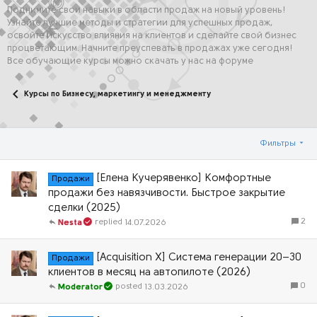
Поднимите свои навыки в области продаж на новый уровень!
Узнайте лучшие методы и стратегии для успешных продаж,
освойте искусство влияния на клиентов и сделайте свой бизнес
процветающим. Начните преуспевать в продажах уже сегодня!
Все обучающие курсы можно скачать у нас на форуме
Курсы по Бизнесу, маркетингу и менеджменту
Фильтры
[Елена Кучерявенко] Комфортные
Продажи
продажи без навязчивости. Быстрое закрытие
сделки (2025)
2
14.07.2026
Nesta
[Acquisition X] Система генерации 20–30
Продажи
клиентов в месяц на автопилоте (2026)
0
13.03.2026
Moderator