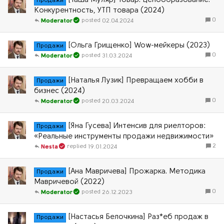
[Таша Муляр] Товар. Ценообразование.
Продажи
Конкурентность, УТП товара (2024)
0
02.04.2024
Moderator
[Ольга Грищенко] Wow-мейкеры (2023)
Продажи
0
31.03.2024
Moderator
[Наталья Лузик] Превращаем хобби в
Продажи
бизнес (2024)
0
20.03.2024
Moderator
[Яна Гусева] Интенсив для риелторов:
Продажи
«Реальные инструменты продажи недвижимости»
2
19.01.2024
Nesta
[Ана Мавричева] Прожарка. Методика
Продажи
Мавричевой (2022)
0
26.12.2023
Moderator
[Настасья Белочкина] Раз*еб продаж в
Продажи