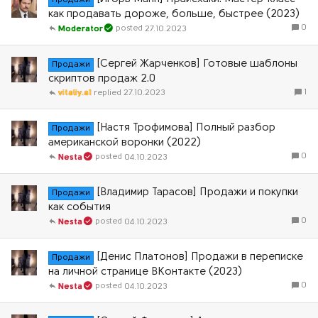
Продажи
как продавать дороже, больше, быстрее (2023)
0
27.10.2023
Moderator
[Сергей Жарченков] Готовые шаблоны
Продажи
скриптов продаж 2.0
1
vitaliy.a1
27.10.2023
[Настя Трофимова] Полный разбор
Продажи
американской воронки (2022)
0
04.10.2023
Nesta
[Владимир Тарасов] Продажи и покупки
Продажи
как события
0
04.10.2023
Nesta
[Денис Платонов] Продажи в переписке
Продажи
на личной странице ВКонтакте (2023)
0
04.10.2023
Nesta