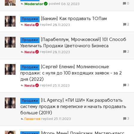
0
06.12.2023
Moderator
[Банкин] Как продавать ТОПам
Продажи
2
28.11.2023
Nesta
[Парабеллум, Мрочковский] 101 Способ
Продажи
Увеличить Продажи Цветочного Бизнеса
2
28.11.2023
Nesta
[Сергей Еленин] Молниеносные
Продажи
продажи: с нуля до 100 входящих заявок - за 2
дня (2022)
3
25.11.2023
Nesta
[IL Agency] «ПИ ШИ» Как разработать
Продажи
систему продаж в переписке и начать продавать
больше (2019)
3
Галаэтоя
25.11.2023
[Игорь Манн] Прайсхаки. Мастер-класс