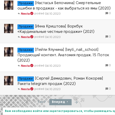
[Настасья Белочкина] Смертельные
Продажи
ошибки в продажах - как выбраться из ямы (2020)
0
04.10.2023
Nesta
[Инна Криштова] Воркбук
Продажи
«Кардинальные честные продажи» (2021)
0
04.10.2023
Nesta
[Лейли Ялунина] [leyli_nail_school]
Продажи
Продающий контент. Анатомия продаж. 15 Поток
(2022)
0
04.10.2023
Nesta
[Сергей Демидович, Роман Кокорев]
Продажи
Ракета telegram продаж (2022)
0
04.10.2023
Nesta
Последняя
1 из 7
Вперед
Вам необходимо войти или зарегистрироваться, чтобы размещать 