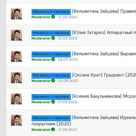
[Вельмитина Зайцева] Прави
Маникюр и педикюр
Moderator
12.09.2020
[Юлия Татарко] Аппаратный 
Маникюр и педикюр
Moderator
10.09.2020
[Вельмитина Зайцева] Выравн
Маникюр и педикюр
Moderator
04.09.2020
[Оксана Крат] Градиент (202
Маникюр и педикюр
Moderator
03.09.2020
[Ксения Бакульманова] Моде
Маникюр и педикюр
Moderator
01.09.2020
[Вельмитина Зайцева] Идеал
Маникюр и педикюр
покрытием (2020)
Moderator
31.08.2020