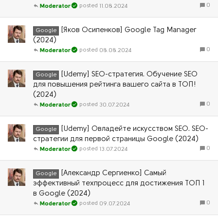
0
11.08.2024
Moderator
[Яков Осипенков] Google Tag Manager
Google
(2024)
0
08.08.2024
Moderator
[Udemy] SEO-стратегия. Обучение SEO
Google
для повышения рейтинга вашего сайта в ТОП!
(2024)
0
30.07.2024
Moderator
[Udemy] Овладейте искусством SEO. SEO-
Google
стратегии для первой страницы Google (2024)
0
13.07.2024
Moderator
[Александр Сергиенко] Самый
Google
эффективный техпроцесс для достижения ТОП 1
в Google (2024)
0
09.07.2024
Moderator