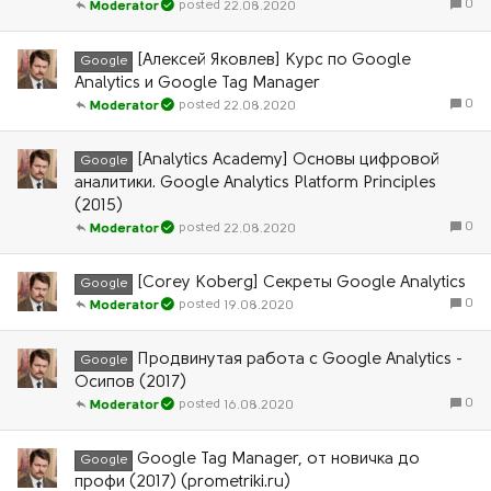
0
22.08.2020
Moderator
[Алексей Яковлев] Курс по Google
Google
Analytics и Google Tag Manager
0
22.08.2020
Moderator
[Analytics Academy] Основы цифровой
Google
аналитики. Google Analytics Platform Principles
(2015)
0
22.08.2020
Moderator
[Corey Koberg] Секреты Google Analytics
Google
0
19.08.2020
Moderator
Продвинутая работа с Google Analytics -
Google
Осипов (2017)
0
16.08.2020
Moderator
Google Tag Manager, от новичка до
Google
профи (2017) (prometriki.ru)