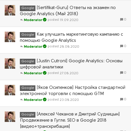
[Sertifikat-Guru] Ответы на экзамен по
Google
Google Analytics (Май 2018)
0
19.09.2020
Moderator
Как улучшить маркетинговую кампанию с
Google
помощью Google Analytics
0
28.08.2020
Moderator
[Justin Cutroni] Google Analytics: Основы
Google
цифровой аналитики
0
27.08.2020
Moderator
[Яков Осипенков] Настройка стандартной
Google
электронной торговли с помощью GTM
0
23.08.2020
Moderator
[Алексей Чеканов и Дмитрий Судницын]
Google
Продвижение в Гугле. SEO в Google 2018
[видео+транскрибация]