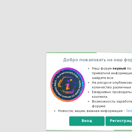
Добро пожаловать на наш фо
Наш форум
первый
по
приватной информации
найдете все.
На ресурсе опублико
количество различных 
Ежедневно проводить
контента.
Возможность заработ
форуме.
Новости, акции, важная информация -
Tel
Вход
Регистрац