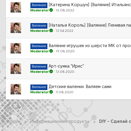
[Катерина Коршун] [Валяние] Итальянс
Валяние
Moderator
16.08.2022
[Наталья Король] [Валяние] Ленивая п
Валяние
Moderator
13.04.2022
Валяние игрушек из шерсти МК от пр
Валяние
Moderator
19.08.2020
Арт-сумка "Ирис"
Валяние
Moderator
13.08.2020
Детские валенки. Валяем сами
Валяние
Moderator
11.08.2020
Форум
Информационные продукты
DIY - Сделай 