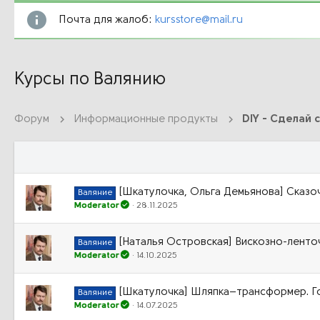
Почта для жалоб:
kursstore@mail.ru
Курсы по Валянию
Форум
Информационные продукты
DIY - Сделай 
[Шкатулочка, Ольга Демьянова] Сказо
Валяние
Moderator
28.11.2025
[Наталья Островская] Вискозно-ленто
Валяние
Moderator
14.10.2025
[Шкатулочка] Шляпка–трансформер. Г
Валяние
Moderator
14.07.2025