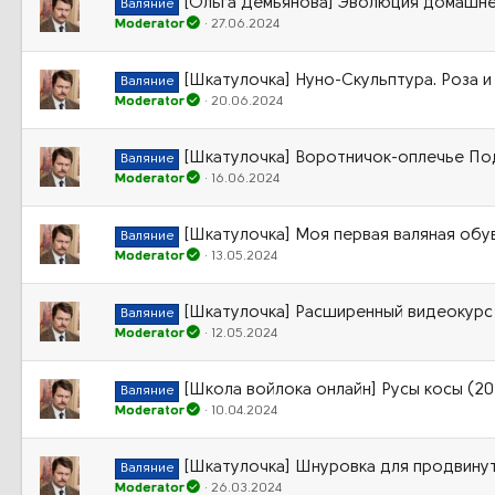
[Ольга Демьянова] Эволюция домашне
Валяние
Moderator
27.06.2024
[Шкатулочка] Нуно-Скульптура. Роза 
Валяние
Moderator
20.06.2024
[Шкатулочка] Воротничок-оплечье Под
Валяние
Moderator
16.06.2024
[Шкатулочка] Моя первая валяная обу
Валяние
Moderator
13.05.2024
[Шкатулочка] Расширенный видеокурс 
Валяние
Moderator
12.05.2024
[Школа войлока онлайн] Русы косы (20
Валяние
Moderator
10.04.2024
[Шкатулочка] Шнуровка для продвину
Валяние
Moderator
26.03.2024