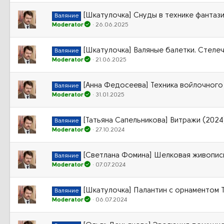
[Шкатулочка] Снуды в технике фантаз
Валяние
Moderator
26.06.2025
[Шкатулочка] Валяные балетки. Стеле
Валяние
Moderator
21.06.2025
[Анна Федосеева] Техника войлочного
Валяние
Moderator
31.01.2025
[Татьяна Сапельникова] Витражи (2024
Валяние
Moderator
27.10.2024
[Светлана Фомина] Шелковая живопись
Валяние
Moderator
07.07.2024
[Шкатулочка] Палантин с орнаментом 
Валяние
Moderator
06.07.2024