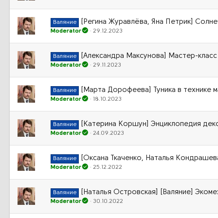
[Регина Журавлёва, Яна Петрик] Солне
Валяние
Moderator
29.12.2023
[Александра Максунова] Мастер-класс
Валяние
Moderator
29.11.2023
[Марта Дорофеева] Туника в технике 
Валяние
Moderator
18.10.2023
[Катерина Коршун] Энциклопедия дек
Валяние
Moderator
24.09.2023
[Оксана Ткаченко, Наталья Кондрашева]
Валяние
Moderator
25.12.2022
[Наталья Островская] [Валяние] Экоме
Валяние
Moderator
30.10.2022