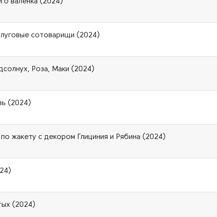
го валенка (2024)
и луговые сотоварищи (2024)
солнух, Роза, Маки (2024)
вь (2024)
по жакету с декором Глициния и Рябина (2024)
24)
тых (2024)