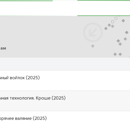
сам
чный войлок (2025)
чная технология. Кроше (2025)
орячее валяние (2025)