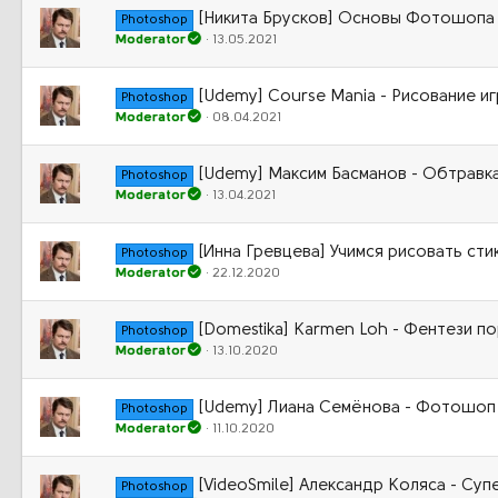
[Никита Брусков] Основы Фотошопа д
Photoshop
Moderator
13.05.2021
[Udemy] Course Mania - Рисование иг
Photoshop
Moderator
08.04.2021
[Udemy] Максим Басманов - Обтравка
Photoshop
Moderator
13.04.2021
[Инна Гревцева] Учимся рисовать сти
Photoshop
Moderator
22.12.2020
[Domestika] Karmen Loh - Фентези п
Photoshop
Moderator
13.10.2020
[Udemy] Лиана Семёнова - Фотошоп 2
Photoshop
Moderator
11.10.2020
[VideoSmile] Александр Коляса - Суп
Photoshop