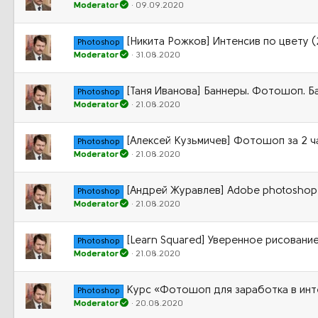
Moderator
09.09.2020
[Никита Рожков] Интенсив по цвету 
Photoshop
Moderator
31.08.2020
[Таня Иванова] Баннеры. Фотошоп. Ба
Photoshop
Moderator
21.08.2020
[Алексей Кузьмичев] Фотошоп за 2 ч
Photoshop
Moderator
21.08.2020
[Андрей Журавлев] Adobe photoshop:
Photoshop
Moderator
21.08.2020
[Learn Squared] Уверенное рисование 
Photoshop
Moderator
21.08.2020
Курс «Фотошоп для заработка в инт
Photoshop
Moderator
20.08.2020