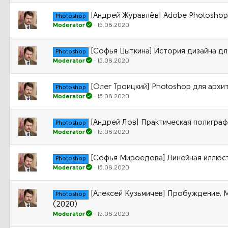
[Андрей Журавлёв] Adobe Photoshop.
Photoshop
Moderator
15.08.2020
[Софья Цыткина] История дизайна для
Photoshop
Moderator
15.08.2020
[Олег Троицкий] Photoshop для архи
Photoshop
Moderator
15.08.2020
[Андрей Лов] Практическая полиграфи
Photoshop
Moderator
15.08.2020
[Софья Мироедова] Линейная иллюст
Photoshop
Moderator
15.08.2020
[Алексей Кузьмичев] Пробуждение. 
Photoshop
(2020)
Moderator
15.08.2020