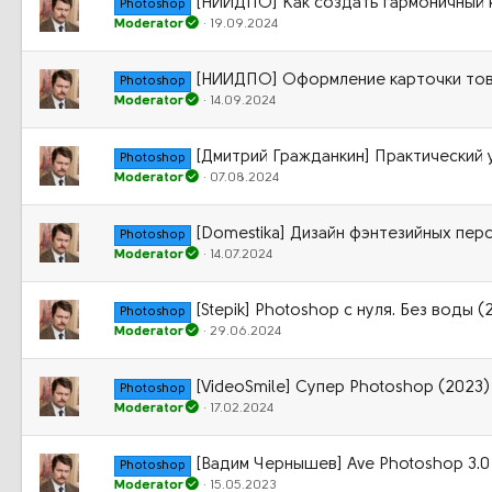
[НИИДПО] Как создать гармоничный 
Photoshop
Moderator
19.09.2024
[НИИДПО] Оформление карточки това
Photoshop
Moderator
14.09.2024
[Дмитрий Гражданкин] Практический у
Photoshop
Moderator
07.08.2024
[Domestika] Дизайн фэнтезийных пер
Photoshop
Moderator
14.07.2024
[Stepik] Photoshop c нуля. Без воды (
Photoshop
Moderator
29.06.2024
[VideoSmile] Супер Photoshop (2023)
Photoshop
Moderator
17.02.2024
[Вадим Чернышев] Ave Photoshop 3.0
Photoshop
Moderator
15.05.2023