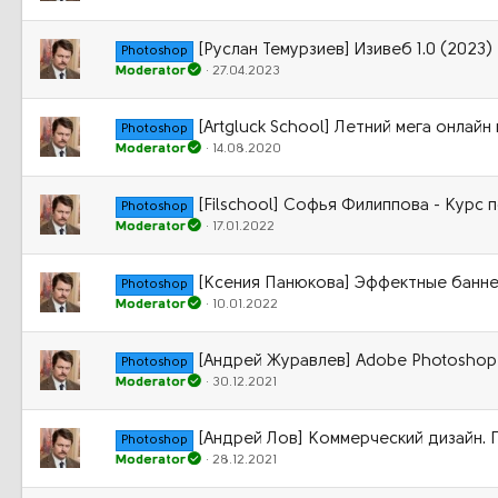
[Руслан Темурзиев] Изивеб 1.0 (2023)
Photoshop
Moderator
27.04.2023
[Artgluck School] Летний мега онлайн
Photoshop
Moderator
14.08.2020
[Filschool] Софья Филиппова - Курс
Photoshop
Moderator
17.01.2022
[Ксения Панюкова] Эффектные банне
Photoshop
Moderator
10.01.2022
[Андрей Журавлев] Adobe Photoshop 
Photoshop
Moderator
30.12.2021
[Андрей Лов] Коммерческий дизайн. 
Photoshop
Moderator
28.12.2021