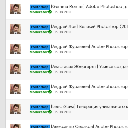
[Gemma Roman] Adobe Photoshop для
Photoshop
Moderator
15.08.2020
[Андрей Лов] Великий Photoshop (201
Photoshop
Moderator
15.08.2020
[Андрей Журавлев] Adobe Photoshop:
Photoshop
Moderator
15.08.2020
[Анастасия Эбергардт] Учимся созда
Photoshop
Moderator
15.08.2020
[Андрей Журавлев] Adobe photoshop:
Photoshop
Moderator
15.08.2020
[LeechSlava] Генерация уникального
Photoshop
Moderator
15.08.2020
[Александр Сераков] Adobe Photosho
Photoshop