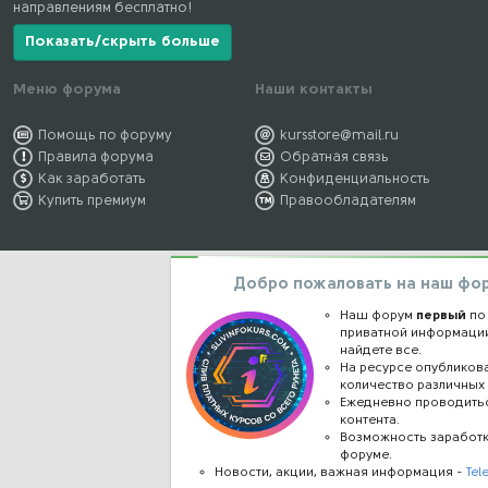
направлениям бесплатно!
Показать/скрыть больше
Меню форума
Наши контакты
Помощь по форуму
kursstore@mail.ru
Правила форума
Обратная связь
Как заработать
Конфиденциальность
Купить премиум
Правообладателям
Добро пожаловать на наш фо
Наш форум
первый
по
приватной информации
найдете все.
На ресурсе опублико
количество различных 
Ежедневно проводить
контента.
Возможность заработ
форуме.
Новости, акции, важная информация -
Tel