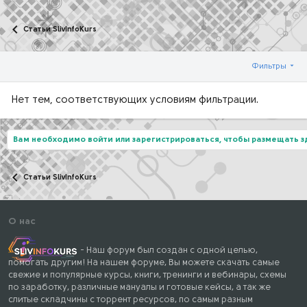
Статьи SlivInfoKurs
Фильтры
Нет тем, соответствующих условиям фильтрации.
Вам необходимо войти или зарегистрироваться, чтобы размещать 
Статьи SlivInfoKurs
О нас
- Наш форум был создан с одной целью,
помогать другим! На нашем форуме, Вы можете скачать самые
свежие и популярные курсы, книги, тренинги и вебинары, схемы
по заработку, различные мануалы и готовые кейсы, а так же
слитые складчины с торрент ресурсов, по самым разным