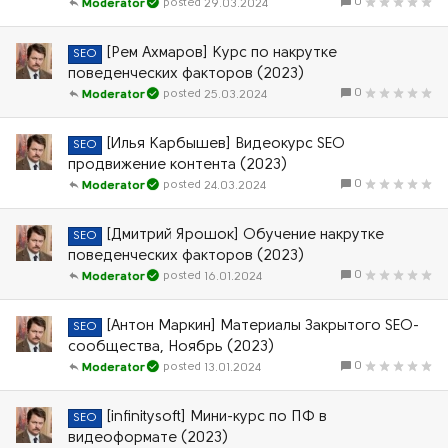
0
29.03.2024
Moderator
[Рем Ахмаров] Курс по накрутке
SEO
поведенческих факторов (2023)
0
25.03.2024
Moderator
[Илья Карбышев] Видеокурс SEO
SEO
продвижение контента (2023)
0
24.03.2024
Moderator
[Дмитрий Ярошок] Обучение накрутке
SEO
поведенческих факторов (2023)
0
16.01.2024
Moderator
[Антон Маркин] Материалы Закрытого SEO-
SEO
сообщества, Ноябрь (2023)
0
13.01.2024
Moderator
[infinitysoft] Мини-курс по ПФ в
SEO
видеоформате (2023)