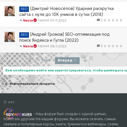
[Дмитрий Новосёлов] Ударная раскрутка
SEO
сайта с нуля до 10К уников в сутки (2018)
2
09.11.2022
Nesta
[Андрей Громов] SEO-оптимизация под
SEO
поиск Яндекса и Гугла (2022)
2
08.11.2022
Nesta
Последняя
1 из 9
Вперед
Вам необходимо войти или зарегистрироваться, чтобы размещать 
Информационные продукты
О нас
- Наш форум был создан с одной целью,
помогать другим! На нашем форуме, Вы можете скачать самые
свежие и популярные курсы, книги, тренинги и вебинары, схемы