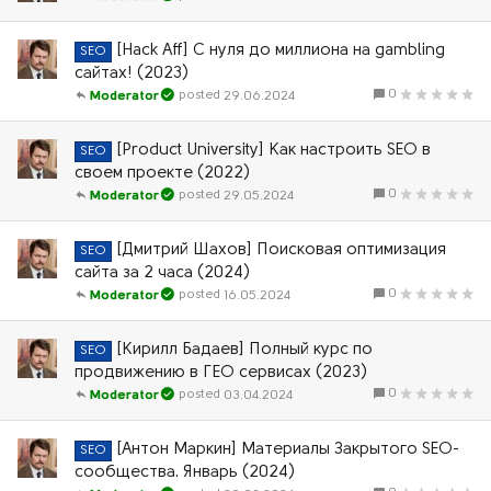
[Hack Aff] С нуля до миллиона на gambling
SEO
сайтах! (2023)
0
29.06.2024
Moderator
[Product University] Как настроить SEO в
SEO
своем проекте (2022)
0
29.05.2024
Moderator
[Дмитрий Шахов] Поисковая оптимизация
SEO
сайта за 2 часа (2024)
0
16.05.2024
Moderator
[Кирилл Бадаев] Полный курс по
SEO
продвижению в ГЕО сервисах (2023)
0
03.04.2024
Moderator
[Антон Маркин] Материалы Закрытого SEO-
SEO
сообщества. Январь (2024)