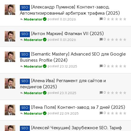
[Александр Пуминов] Контент-завод.
SEO
Автоматизированный арбитраж трафика (2025)
0
11.01.2026
Moderator
[Антон Маркин] Флагман VII (2025)
SEO
0
11.01.2026
Moderator
[Semantic Mastery] Advanced SEO для Google
SEO
Business Profile (2024)
0
23.12.2025
Moderator
[Алена Ива] Регламент для сайтов и
SEO
лендингов (2025)
0
23.11.2025
Moderator
[Лена Поля] Контент-завод за 7 дней (2025)
SEO
0
22.09.2025
Moderator
[Алексей Чекушин] Зарубежное SEO. Тариф
SEO