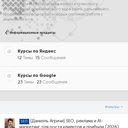
Раздел поможет разобраться в вопросе грамотного
формирования семантического ядра сайта, дальнейшего
продвижения ресурса в поисковых системах, работе с
аналитикой и т.п.
Информационные продукты
Курсы по Яндекс
12
Темы
15
Сообщения
Курсы по Google
23
Темы
23
Сообщения
Фильтры
[Даниэль Агричи] SEO, реклама и AI-
SEO
маркетинг для роста клиентов и прибыли (2026)