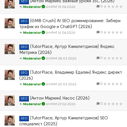
[Антон Маркин] Важные уроки ЗSС (2026)
SEO
0
19.04.2026
Moderator
[GMB Crush] AI SEO доминирование: Забери
SEO
трафик из Google и ChatGPT (2026)
0
16.04.2026
Moderator
[TutorPlace, Артур Камалетдинов] Яндекс
SEO
Метрика (2026)
0
28.03.2026
Moderator
[TutorPlace, Владимир Едалин] Яндекс директ
SEO
(2026)
0
20.03.2026
Moderator
[Антон Маркин] Насос (2026)
SEO
0
27.02.2026
Moderator
[TutorPlace, Артур Камалетдинов] SEO
SEO
специалист (2025)