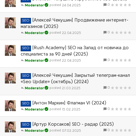
0
24.04.2025
Moderator
[Алексей Чекушин] Продвижение интернет-
SEO
магазинов (2025)
0
22.04.2025
Moderator
[Rush Academy] SEO на Запад от новичка до
SEO
специалиста за 90 дней (2025)
0
22.04.2025
Moderator
[Алексей Чекушин] Закрытый телеграм-канал
SEO
«Seo Update» (октябрь) (2024)
0
21.03.2025
Moderator
[Антон Маркин] Флагман VI (2024)
SEO
0
15.02.2025
Moderator
[Артур Корсаков] SEO - радар (2025)
SEO
0
07.02.2025
Moderator