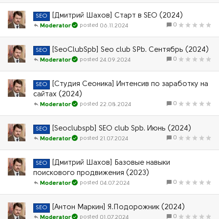
[Дмитрий Шахов] Старт в SEO (2024)
SEO
0
06.11.2024
Moderator
[SeoClubSpb] Seo club SPb. Сентябрь (2024)
SEO
0
24.09.2024
Moderator
[Студия Сеоника] Интенсив по заработку на
SEO
сайтах (2024)
0
22.08.2024
Moderator
[Seoclubspb] SEO club Spb. Июнь (2024)
SEO
0
21.07.2024
Moderator
[Дмитрий Шахов] Базовые навыки
SEO
поискового продвижения (2023)
0
04.07.2024
Moderator
[Антон Маркин] Я.Подорожник (2024)
SEO
0
01.07.2024
Moderator