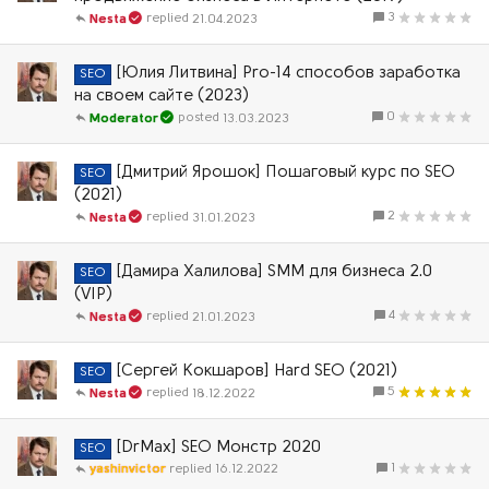
3
21.04.2023
Nesta
[Юлия Литвина] Pro-14 способов заработка
SEO
на своем сайте (2023)
0
13.03.2023
Moderator
[Дмитрий Ярошок] Пошаговый курс по SEO
SEO
(2021)
2
31.01.2023
Nesta
[Дамира Халилова] SMM для бизнеса 2.0
SEO
(VIP)
4
21.01.2023
Nesta
[Сергей Кокшаров] Hard SEO (2021)
SEO
5
18.12.2022
Nesta
[DrMax] SEO Монстр 2020
SEO
1
yashinvictor
16.12.2022