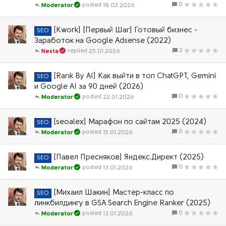
0
18.02.2026
Moderator
[Kwork] [Первый Шаг] Готовый бизнес -
SEO
Заработок на Google Adsense (2022)
2
25.01.2026
Nesta
[Rank By AI] Как выйти в топ ChatGPT, Gemini
SEO
и Google AI за 90 дней (2026)
0
22.01.2026
Moderator
[seoalex] Марафон по сайтам 2025 (2024)
SEO
0
15.01.2026
Moderator
[Павел Пресняков] Яндекс.Директ (2025)
SEO
0
13.01.2026
Moderator
[Михаил Шакин] Мастер-класс по
SEO
линкбилдингу в GSA Search Engine Ranker (2025)
0
13.01.2026
Moderator