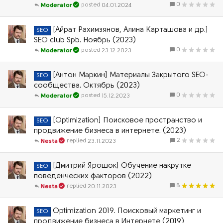
0
04.01.2024
Moderator
[Айрат Рахимзянов, Алина Карташова и др.]
SEO
SEO club Spb. Ноябрь (2023)
0
23.12.2023
Moderator
[Антон Маркин] Материалы Закрытого SEO-
SEO
сообщества. Октябрь (2023)
0
15.12.2023
Moderator
[Optimization] Поисковое пространство и
SEO
продвижение бизнеса в интернете. (2023)
2
23.11.2023
Nesta
[Дмитрий Ярошок] Обучение накрутке
SEO
поведенческих факторов (2022)
8
20.11.2023
Nesta
Optimization 2019. Поисковый маркетинг и
SEO
продвижение бизнеса в Интернете (2019)