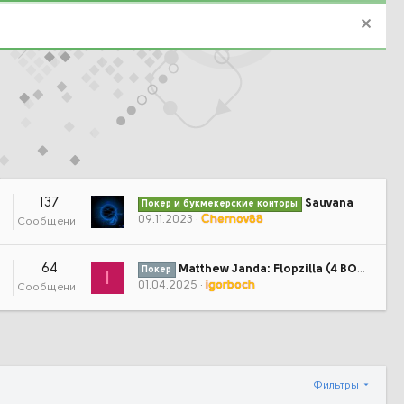
137
Sauvana
Покер и букмекерские конторы
09.11.2023
Chernov88
Сообщения
64
Matthew Janda: Flopzilla (4 ВОДа) (CR087)
Покер
I
01.04.2025
igorboch
Сообщения
Фильтры