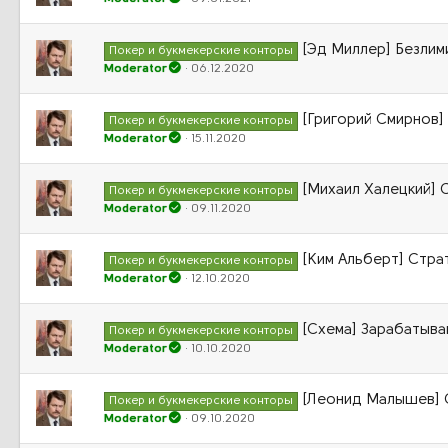
[Эд Миллер] Безлим
Покер и букмекерские конторы
Moderator
06.12.2020
[Григорий Смирнов] 
Покер и букмекерские конторы
Moderator
15.11.2020
[Михаил Халецкий] 
Покер и букмекерские конторы
Moderator
09.11.2020
[Ким Альберт] Стра
Покер и букмекерские конторы
Moderator
12.10.2020
[Схема] Зарабатывай
Покер и букмекерские конторы
Moderator
10.10.2020
[Леонид Малышев] С
Покер и букмекерские конторы
Moderator
09.10.2020