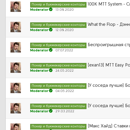
100K MTT System - C
Покер и букмекерские конторы
Moderator
13.08.2020
What the Flop - Дэн
Покер и букмекерские конторы
Moderator
12.08.2020
Беспроигрышная стр
Покер и букмекерские конторы
Moderator
07.07.2022
[exan13] МТТ Easy P
Покер и букмекерские конторы
Moderator
24.05.2022
[У соседа лучше] Бо
Покер и букмекерские конторы
Moderator
04.05.2022
[У соседа лучше] Бо
Покер и букмекерские конторы
Moderator
29.03.2022
[Макс Хайд] Ставки
Покер и букмекерские конторы