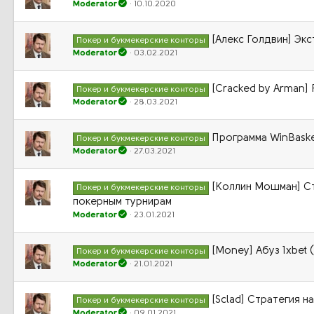
Moderator
10.10.2020
[Алекс Голдвин] Эк
Покер и букмекерские конторы
Moderator
03.02.2021
[Cracked by Arman] 
Покер и букмекерские конторы
Moderator
28.03.2021
Программа WinBasket
Покер и букмекерские конторы
Moderator
27.03.2021
[Коллин Мошман] С
Покер и букмекерские конторы
покерным турнирам
Moderator
23.01.2021
[Money] Абуз 1xbet (
Покер и букмекерские конторы
Moderator
21.01.2021
[Sclad] Стратегия н
Покер и букмекерские конторы
Moderator
09.01.2021