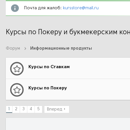
Почта для жалоб:
kursstore@mail.ru
Курсы по Покеру и букмекерским ко
Форум
Информационные продукты
Курсы по Ставкам
Курсы по Покеру
1
2
3
4
5
Вперед