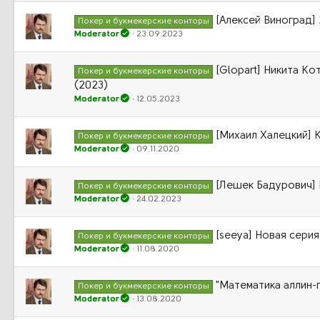
[Алексей Виноград] 
Покер и букмекерские конторы
Moderator
23.09.2023
[Glopart] Никита Ко
Покер и букмекерские конторы
(2023)
Moderator
12.05.2023
[Михаил Халецкий] 
Покер и букмекерские конторы
Moderator
09.11.2020
[Лешек Бадурович] 
Покер и букмекерские конторы
Moderator
24.02.2023
[seeya] Новая серия
Покер и букмекерские конторы
Moderator
11.08.2020
"Математика аллин-п
Покер и букмекерские конторы
Moderator
13.08.2020