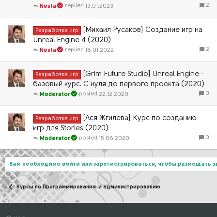
2
13.01.2023
Nesta
[Михаил Русаков] Создание игр на
Разработка игр
Unreal Engine 4 (2020)
2
18.01.2022
Nesta
[Grim Future Studio] Unreal Engine -
Разработка игр
базовый курс. С нуля до первого проекта (2020)
0
22.12.2020
Moderator
[Ася Жгилева] Курс по созданию
Разработка игр
игр для Stories (2020)
0
15.08.2020
Moderator
Вам необходимо войти или зарегистрироваться, чтобы размещать 
Курсы по Программированию и администрированию