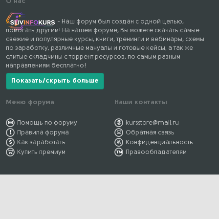
О нас
- Наш форум был создан с одной целью,
помогать другим! На нашем форуме, Вы можете скачать самые
свежие и популярные курсы, книги, тренинги и вебинары, схемы
по заработку, различные мануалы и готовые кейсы, а так же
слитые складчины с торрент ресурсов, по самым разным
направлениям бесплатно!
Показать/скрыть больше
Меню форума
Наши контакты
Помощь по форуму
kursstore@mail.ru
Правила форума
Обратная связь
Как заработать
Конфиденциальность
Купить премиум
Правообладателям