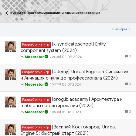
Курсы по Программированию и администрированию
Фильтры
[k-syndicate.school] Entity
Разработка игр
component system (2024)
0
02.09.2024
Moderator
[Udemy] Unreal Engine 5 Синематик
Разработка игр
и Анимация с нуля до профессионала (2024)
0
03.07.2024
Moderator
[proglib.academy] Архитектура и
Разработка игр
шаблоны проектирования (2023)
0
18.06.2023
Moderator
[Василий Костомаров] Unreal
Разработка игр
Engine 5: быстрый старт (2021)