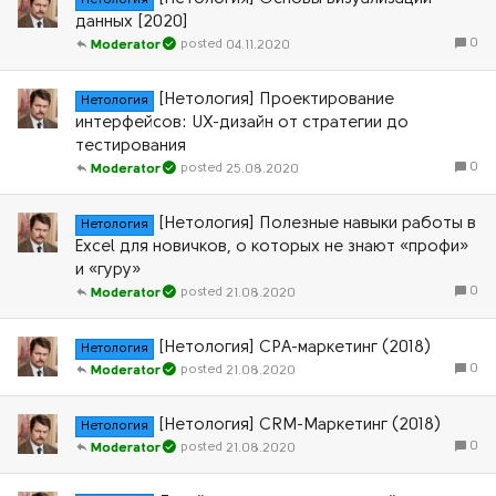
Нетология
данных [2020]
0
04.11.2020
Moderator
[Нетология] Проектирование
Нетология
интерфейсов: UX-дизайн от стратегии до
тестирования
0
25.08.2020
Moderator
[Нетология] Полезные навыки работы в
Нетология
Excel для новичков, о которых не знают «профи»
и «гуру»
0
21.08.2020
Moderator
[Нетология] CPA-маркетинг (2018)
Нетология
0
21.08.2020
Moderator
[Нетология] CRM-Маркетинг (2018)
Нетология
0
21.08.2020
Moderator