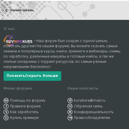
Онлайн Школы
О нас
- Наш форум был создан с одной целью,
помогать другим! На нашем форуме, Вы можете скачать самые
свежие и популярные курсы, книги, тренинги и вебинары, схемы
по заработку, различные мануалы и готовые кейсы, а так же
слитые складчины с торрент ресурсов, по самым разным
направлениям бесплатно!
Показать/скрыть больше
Меню форума
Наши контакты
Помощь по форуму
kursstore@mail.ru
Правила форума
Обратная связь
Как заработать
Конфиденциальность
Купить премиум
Правообладателям