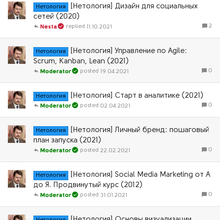
[Нетология] Дизайн для социальных
Нетология
сетей (2020)
2
11.10.2021
Nesta
[Нетология] Управление по Agile:
Нетология
Scrum, Kanban, Lean (2021)
0
19.04.2021
Moderator
[Нетология] Старт в аналитике (2021)
Нетология
0
02.04.2021
Moderator
[Нетология] Личный бренд: пошаговый
Нетология
план запуска (2021)
0
22.02.2021
Moderator
[Нетология] Social Media Marketing от А
Нетология
до Я. Продвинутый курс (2012)
0
31.01.2021
Moderator
[Нетология] Основы визуализации