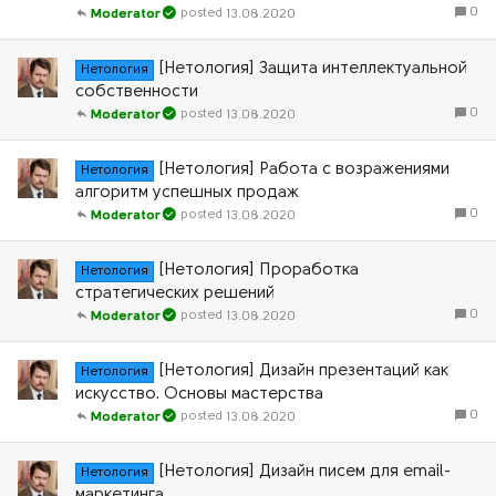
0
13.08.2020
Moderator
[Нетология] Защита интеллектуальной
Нетология
собственности
0
13.08.2020
Moderator
[Нетология] Работа с возражениями
Нетология
алгоритм успешных продаж
0
13.08.2020
Moderator
[Нетология] Проработка
Нетология
стратегических решений
0
13.08.2020
Moderator
[Нетология] Дизайн презентаций как
Нетология
искусство. Основы мастерства
0
13.08.2020
Moderator
[Нетология] Дизайн писем для email-
Нетология
маркетинга