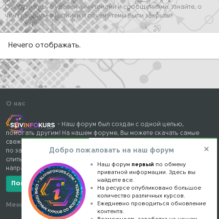
Ознакомьтесь с удаленными темами и сообщениями. Узнайте, о
чем говорили участники и почему темы были закрыты!
Нечего отображать.
О нас
- Наш форум был создан с одной целью,
помогать другим! На нашем форуме, Вы можете скачать самые
свежие и популярные курсы, книги, тренинги и вебинары, схемы
Добро пожаловать на наш форум
по заработку, различные мануалы и готовые кейсы, а так же
слитые складчины с торрент ресурсов, по самым разным
Наш форум
первый
по обмену
направлениям бесплатно!
приватной информации. Здесь вы
найдете все.
Показать/скрыть больше
На ресурсе опубликовано большое
количество различных курсов.
Ежедневно проводиться обновление
Меню форума
Наши контакты
контента.