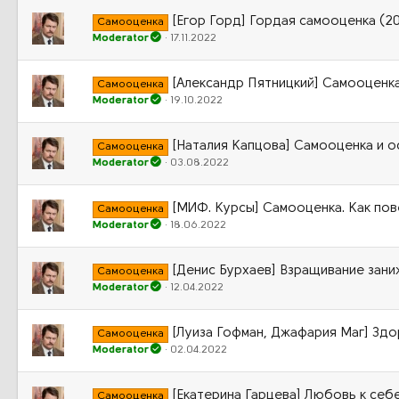
[Егор Горд] Гордая самооценка (2
Самооценка
Moderator
17.11.2022
[Александр Пятницкий] Самооценка
Самооценка
Moderator
19.10.2022
[Наталия Капцова] Самооценка и 
Самооценка
Moderator
03.08.2022
[МИФ. Курсы] Самооценка. Как пове
Самооценка
Moderator
18.06.2022
[Денис Бурхаев] Взращивание зан
Самооценка
Moderator
12.04.2022
[Луиза Гофман, Джафария Маг] Здо
Самооценка
Moderator
02.04.2022
[Екатерина Гарцева] Любовь к себе
Самооценка