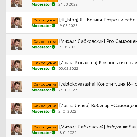
Moderator
24.03.2022
[rii_blog] Я - Богиня. Разреши себ
Самооценка
Moderator
19.03.2022
[Михаил Лабковский] Pro Самооцен
Самооценка
Moderator
15.08.2020
[Ирина Ковалева] Как повысить са
Самооценка
Moderator
03.02.2022
[yablokovasasha] Конституция 18+
Самооценка
Moderator
25.01.2022
[Ирина Лилло] Вебинар «Самооценк
Самооценка
Moderator
21.01.2022
[Михаил Лабковский] Азбука любви 
Самооценка
Moderator
18.01.2022