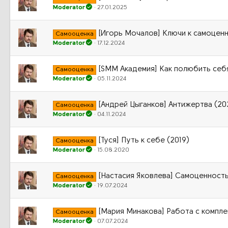
Moderator
27.01.2025
[Игорь Мочалов] Ключи к самоценн
Самооценка
Moderator
17.12.2024
[SMM Академия] Как полюбить себ
Самооценка
Moderator
05.11.2024
[Андрей Цыганков] Антижертва (20
Самооценка
Moderator
04.11.2024
[Туся] Путь к себе (2019)
Самооценка
Moderator
15.08.2020
[Настасия Яковлева] Самоценность
Самооценка
Moderator
19.07.2024
[Мария Минакова] Работа с компл
Самооценка
Moderator
07.07.2024