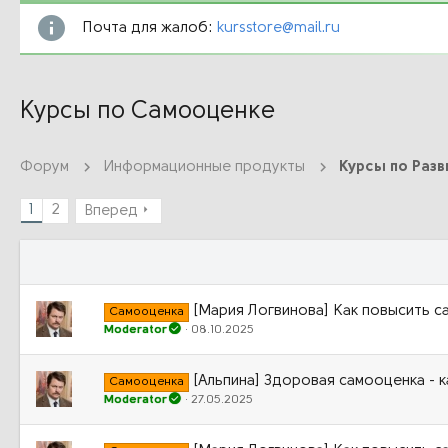
Почта для жалоб:
kursstore@mail.ru
Курсы по Самооценке
Форум
Информационные продукты
Курсы по Разв
1
2
Вперед
[Мария Логвинова] Как повысить с
Самооценка
Moderator
08.10.2025
[Альпина] Здоровая самооценка - к
Самооценка
Moderator
27.05.2025