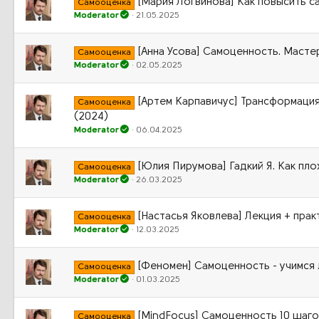
[Мария Логвинова] Как повысить с
Самооценка
Moderator
21.05.2025
[Анна Усова] Самоценность. Мастер
Самооценка
Moderator
02.05.2025
[Артем Карпавичус] Трансформация
Самооценка
(2024)
Moderator
06.04.2025
[Юлия Пирумова] Гадкий Я. Как пл
Самооценка
Moderator
26.03.2025
[Настасья Яковлева] Лекция + прак
Самооценка
Moderator
12.03.2025
[Феномен] Самоценность - учимся 
Самооценка
Moderator
01.03.2025
[MindFocus] Самоценность 10 шаго
Самооценка