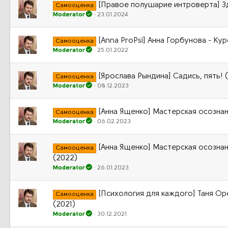
[Правое полушарие интроверта] З
Самооценка
Moderator
23.01.2024
[Anna ProPsi] Анна Горбунова - Ку
Самооценка
Moderator
25.01.2022
[Ярослава Рындина] Садись, пять! 
Самооценка
Moderator
08.12.2023
[Анна Ященко] Мастерская осознанн
Самооценка
Moderator
06.02.2023
[Анна Ященко] Мастерская осознан
Самооценка
(2022)
Moderator
26.01.2023
[Психология для каждого] Таня Ор
Самооценка
(2021)
Moderator
30.12.2021