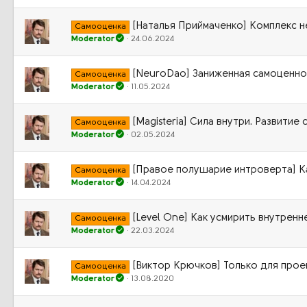
[Наталья Приймаченко] Комплекс 
Самооценка
Moderator
24.06.2024
[NeuroDao] Заниженная самоценно
Самооценка
Moderator
11.05.2024
[Magisteria] Сила внутри. Развитие
Самооценка
Moderator
02.05.2024
[Правое полушарие интроверта] Ка
Самооценка
Moderator
14.04.2024
[Level One] Как усмирить внутренн
Самооценка
Moderator
22.03.2024
[Виктор Крючков] Только для про
Самооценка
Moderator
13.08.2020