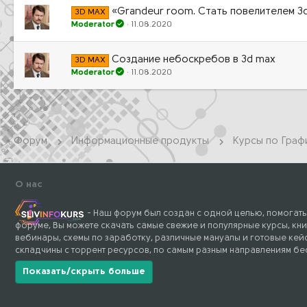
«Grandeur room. Стать повелителем 3d
3D MAX
Moderator
11.08.2020
Создание небоскребов в 3d max
3D MAX
Moderator
11.08.2020
Форум
Информационные продукты
Курсы по Граф
О нас
- Наш форум был создан с одной целью, помогать
форуме, Вы можете скачать самые свежие и популярные курсы, кни
вебинары, схемы по заработку, различные мануалы и готовые кейс
складчины с торрент ресурсов, по самым разным направлениям бе
Показать/скрыть больше