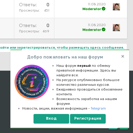
11.08.2020
Ответы
0
Moderator
Просмотры
451
11.08.2020
Ответы
0
Moderator
Просмотры
469
ойти или зарегистрироваться, чтобы размещать здесь сообщения.
Добро пожаловать на наш форум
Наш форум
первый
по обмену
приватной информации. Здесь вы
найдете все.
Наши контакты
На ресурсе опубликовано большое
количество различных курсов.
Ежедневно проводиться обновление
kursstore@mail.ru
контента.
Обратная связь
Возможность заработка на нашем
форуме.
Конфиденциальность
Новости, акции, важная информация -
Telegram
Правообладателям
Вход
Регистрация
Верх
Низ