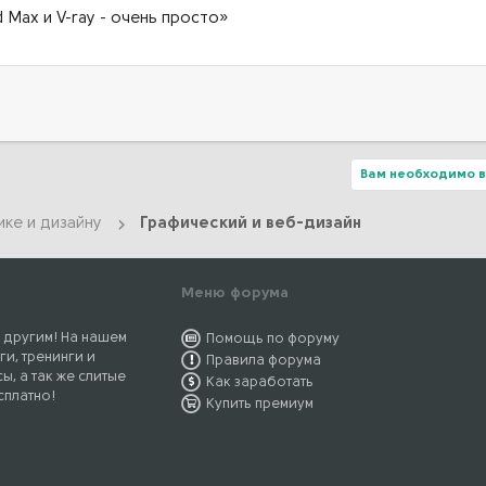
 Max и V-ray - очень просто»
Вам необходимо в
ике и дизайну
Графический и веб-дизайн
Меню форума
 другим! На нашем
Помощь по форуму
ги, тренинги и
Правила форума
ы, а так же слитые
Как заработать
сплатно!
Купить премиум