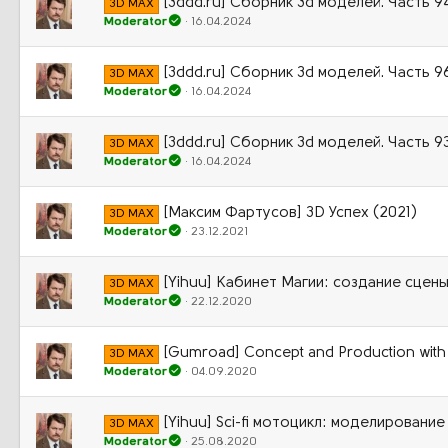
[3ddd.ru] Сборник 3d моделей. Часть 9
3D MAX
Moderator
16.04.2024
[3ddd.ru] Сборник 3d моделей. Часть 9
3D MAX
Moderator
16.04.2024
[3ddd.ru] Сборник 3d моделей. Часть 9
3D MAX
Moderator
16.04.2024
[Максим Фартусов] 3D Успех (2021)
3D MAX
Moderator
23.12.2021
[Yihuu] Кабинет Магии: создание сцены
3D MAX
Moderator
22.12.2020
[Gumroad] Concept and Production with
3D MAX
Moderator
04.09.2020
[Yihuu] Sci-fi мотоцикл: моделирование
3D MAX
Moderator
25.08.2020