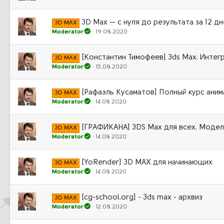
3D Max — с нуля до результата за 12 д
3D MAX
Moderator
19.08.2020
[Константин Тимофеев] 3ds Max. Интег
3D MAX
Moderator
15.08.2020
[Рафаэль Кусаматов] Полный курс аним
3D MAX
Moderator
14.08.2020
[ГРАФИКАНА] 3DS Max для всех. Модели
3D MAX
Moderator
14.08.2020
[YoRender] 3D MAX для начинающих
3D MAX
Moderator
14.08.2020
[cg-school.org] - 3ds max - архвиз
3D MAX
Moderator
12.08.2020