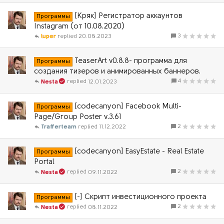
[Кряк] Регистратор аккаунтов
Программы
Instagram (от 10.08.2020)
3
luper
20.08.2023
TeaserArt v0.8.8- программа для
Программы
создания тизеров и анимированных баннеров.
4
12.01.2023
Nesta
[codecanyon] Facebook Multi-
Программы
Page/Group Poster v.3.61
2
Trafferteam
11.12.2022
[codecanyon] EasyEstate - Real Estate
Программы
Portal
2
09.11.2022
Nesta
[-] Скрипт инвестиционного проекта
Программы
2
08.11.2022
Nesta