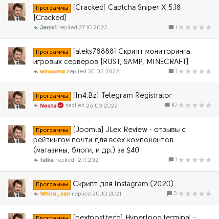
[Cracked] Captcha Sniper X 5.18
Программы
[Cracked]
1
Jenis1
27.10.2022
[aleks78888] Скрипт мониторинга
Программы
игровых серверов [RUST, SAMP, MINECRAFT]
1
winsome
30.03.2022
[In4.Bz] Telegram Registrator
Программы
10
26.03.2022
Nesta
[Joomla] JLex Review - отзывы с
Программы
рейтингом почти для всех компонентов
(магазины, блоги, и др.) за $40
1
falka
12.11.2021
Скрипт для Instagram (2020)
Программы
3
White_san
20.10.2021
[nextpost.tech] Hyperloop terminal -
Программы