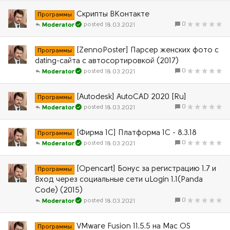
Скрипты ВКонтакте
Программы
0
18.03.2021
Moderator
[ZennoPoster] Парсер женских фото с
Программы
dating-сайта с автосортировкой (2017)
0
18.03.2021
Moderator
[Autodesk] AutoCAD 2020 [Ru]
Программы
0
18.03.2021
Moderator
[Фирма 1С] Платформа 1С - 8.3.18
Программы
0
18.03.2021
Moderator
[Opencart] Бонус за регистрацию 1.7 и
Программы
Вход через социальные сети uLogin 1.1(Panda
Code) (2015)
0
18.03.2021
Moderator
VMware Fusion 11.5.5 на Mac OS
Программы