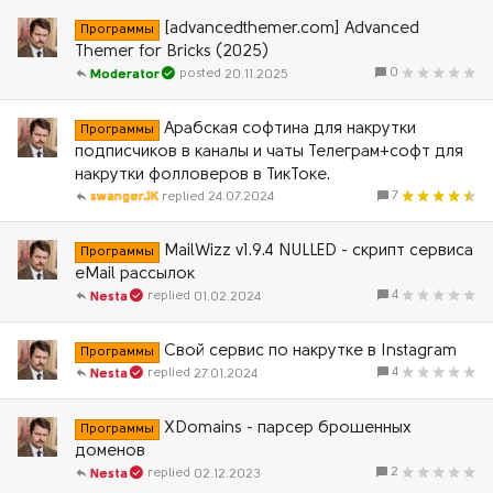
[advancedthemer.com] Advanced
Программы
Themer for Bricks (2025)
0
20.11.2025
Moderator
Арабская софтина для накрутки
Программы
подписчиков в каналы и чаты Телеграм+софт для
накрутки фолловеров в ТикТоке.
7
swangerJK
24.07.2024
MailWizz v1.9.4 NULLED - скрипт сервиса
Программы
eMail рассылок
4
01.02.2024
Nesta
Свой сервис по накрутке в Instagram
Программы
4
27.01.2024
Nesta
XDomains - парсер брошенных
Программы
доменов
2
02.12.2023
Nesta