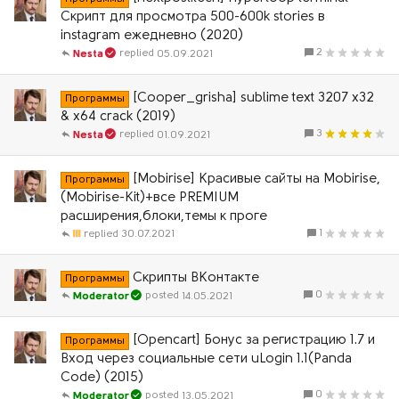
Скрипт для просмотра 500-600k stories в
instagram ежедневно (2020)
2
05.09.2021
Nesta
[Cooper_grisha] sublime text 3207 x32
Программы
& x64 crack (2019)
3
01.09.2021
Nesta
[Mobirise] Красивые сайты на Mobirise,
Программы
(Mobirise-Kit)+все PREMIUM
расширения,блоки,темы к проге
1
III
30.07.2021
Скрипты ВКонтакте
Программы
0
14.05.2021
Moderator
[Opencart] Бонус за регистрацию 1.7 и
Программы
Вход через социальные сети uLogin 1.1(Panda
Code) (2015)
0
13.05.2021
Moderator