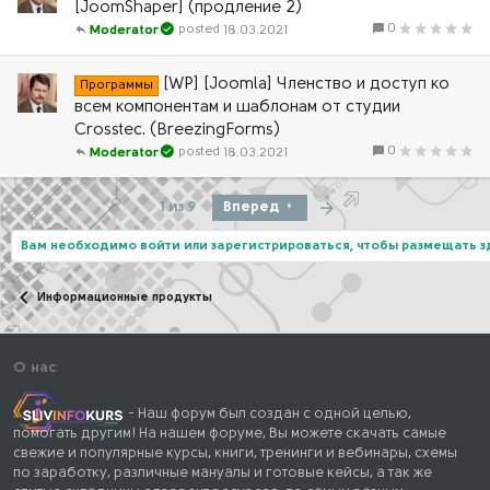
[JoomShaper] (продление 2)
0
18.03.2021
Moderator
[WP] [Joomla] Членство и доступ ко
Программы
всем компонентам и шаблонам от студии
Crosstec. (BreezingForms)
0
18.03.2021
Moderator
Последняя
1 из 9
Вперед
Вам необходимо войти или зарегистрироваться, чтобы размещать 
Информационные продукты
О нас
- Наш форум был создан с одной целью,
помогать другим! На нашем форуме, Вы можете скачать самые
свежие и популярные курсы, книги, тренинги и вебинары, схемы
по заработку, различные мануалы и готовые кейсы, а так же