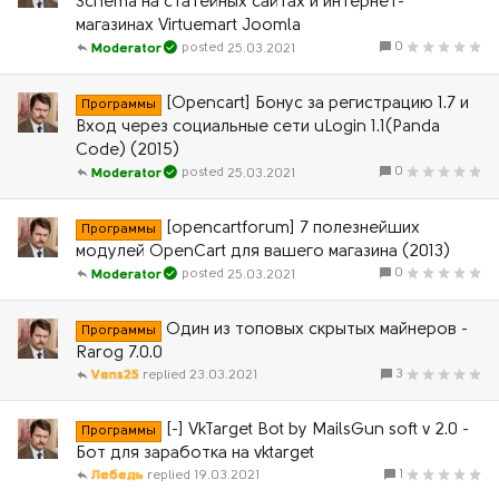
Schema на статейных сайтах и интернет-
магазинах Virtuemart Joomla
0
25.03.2021
Moderator
[Opencart] Бонус за регистрацию 1.7 и
Программы
Вход через социальные сети uLogin 1.1(Panda
Code) (2015)
0
25.03.2021
Moderator
[opencartforum] 7 полезнейших
Программы
модулей OpenCart для вашего магазина (2013)
0
25.03.2021
Moderator
Один из топовых скрытых майнеров -
Программы
Rarog 7.0.0
3
Vens25
23.03.2021
[-] VkTarget Bot by MailsGun soft v 2.0 -
Программы
Бот для заработка на vktarget
1
Лебедь
19.03.2021