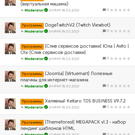
(виртуальная машина)
0
18.03.2021
Moderator
DogeTwitchV2 (Twitch Viewbot)
Программы
0
18.03.2021
Moderator
[Слив сервисов доставки] Юла | Avito |
Программы
Olx [Слив сервисов доставки]
0
18.03.2021
Moderator
[Joomla] [Virtuemart] Полезные
Программы
плагины для интернет-магазина
0
18.03.2021
Moderator
Халявный Keitaro TDS BUSINESS V9.7.2
Программы
0
18.03.2021
Moderator
[Themeforest] MEGAPACK v1.3 - набор
Программы
лендинг шаблонов HTML.
0
18.03.2021