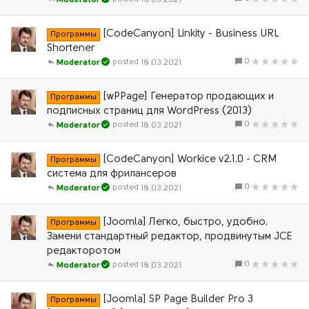
Moderator
[CodeCanyon] Linkity - Business URL
Программы
Shortener
0
18.03.2021
Moderator
[wPPage] Генератор продающих и
Программы
подписных страниц для WordPress (2013)
0
18.03.2021
Moderator
[CodeCanyon] Workice v2.1.0 - CRM
Программы
система для фрилансеров
0
18.03.2021
Moderator
[Joomla] Легко, быстро, удобно.
Программы
Замени стандартный редактор, продвинутым JCE
редакторотом
0
18.03.2021
Moderator
[Joomla] SP Page Builder Pro 3
Программы