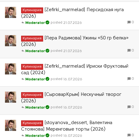
[Zefirki_marmelad] Персидская нуга
Кулинария
(2026)
0
21.07.2026
Moderator
[Лера Радимова] Ужины «50 гр белка»
Кулинария
(2026)
0
21.07.2026
Moderator
[Zefirki_marmelad] Ириски Фруктовый
Кулинария
сад (2024)
0
16.07.2026
Moderator
[СыроварКрым] Нескучный творог
Кулинария
(2026)
0
16.07.2026
Moderator
[stoyanova_dessert, Валентина
Кулинария
Стоянова] Меренговые торты (2026)
0
16.07.2026
Moderator