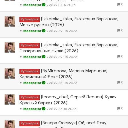
0
01.07.2026
Moderator
[Lakomka_zaika, Екатерина Варганова]
Кулинария
Милые рулеты (2026)
0
29.06.2026
Moderator
[Lakomka_zaika, Екатерина Варганова]
Кулинария
Глазированные сырки (2026)
0
29.06.2026
Moderator
[ByMironova, Марина Миронова]
Кулинария
Карамельный бокс (2026)
0
28.06.2026
Moderator
[leonov_chef, Сергей Леонов] Кулич
Кулинария
Красный бархат (2026)
0
27.06.2026
Moderator
[Венера Осепчук] Ой, всё! Пеку
Кулинария