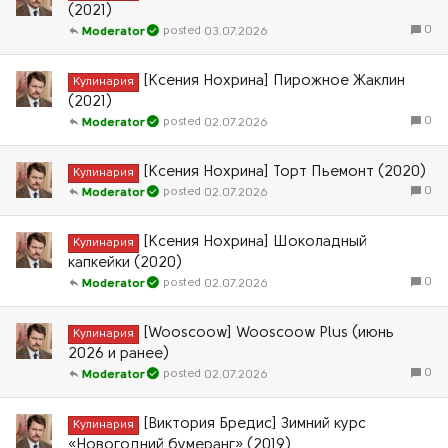
(2021)
0
03.07.2026
Moderator
[Ксения Нохрина] Пирожное Жаклин
Кулинария
(2021)
0
02.07.2026
Moderator
[Ксения Нохрина] Торт Пьемонт (2020)
Кулинария
0
02.07.2026
Moderator
[Ксения Нохрина] Шоколадный
Кулинария
капкейки (2020)
0
02.07.2026
Moderator
[Wooscoow] Wooscoow Plus (июнь
Кулинария
2026 и ранее)
0
02.07.2026
Moderator
[Виктория Бредис] Зимний курс
Кулинария
«Новогодний бумеранг» (2019)