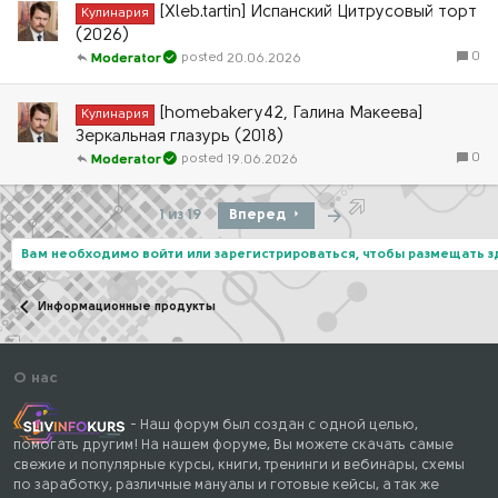
[Xleb.tartin] Испанский Цитрусовый торт
Кулинария
(2026)
0
20.06.2026
Moderator
[homebakery42, Галина Макеева]
Кулинария
Зеркальная глазурь (2018)
0
19.06.2026
Moderator
Последняя
1 из 19
Вперед
Вам необходимо войти или зарегистрироваться, чтобы размещать 
Информационные продукты
О нас
- Наш форум был создан с одной целью,
помогать другим! На нашем форуме, Вы можете скачать самые
свежие и популярные курсы, книги, тренинги и вебинары, схемы
по заработку, различные мануалы и готовые кейсы, а так же