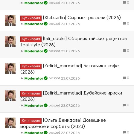
0
23.07.2026
Moderator
[Xleb.tartin] Сырные трюфели (2026)
Кулинария
0
23.07.2026
Moderator
[tati_cooks] Сборник тайских рецептов
Кулинария
Thai-style (2026)
0
23.07.2026
Moderator
[Zefirki_marmelad] Батончик к кофе
Кулинария
(2026)
0
23.07.2026
Moderator
[Zefirki_marmelad] Дубайские ириски
Кулинария
(2026)
0
23.07.2026
Moderator
[Ольга Демидова] Домашнее
Кулинария
мороженое и сорбеты (2023)
0
22.07.2026
Moderator