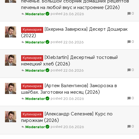
печенье. Большой сборник домашних рецептов
печенья на любой вкус и настроение (2026)
0
26.06.2026
Moderator
[Екерина Завирюха] Десерт Доширак
Кулинария
(2022)
0
22.06.2026
Moderator
[Xleb.tartin] Десертный тостовый
Кулинария
немецкий хлеб (2026)
0
22.06.2026
Moderator
[Артем Валентинов] Заморозка в
Кулинария
шайбах. Заготовки на месяц (2026)
0
20.06.2026
Moderator
[Александр Селезнев] Курс по
Кулинария
пирожкам (2026)
0
20.06.2026
Moderator