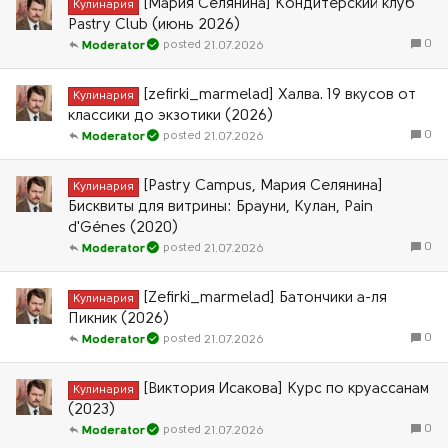
[Мария Селянина] Кондитерский клуб
Кулинария
Pastry Club (июнь 2026)
0
21.07.2026
Moderator
[zefirki_marmelad] Халва. 19 вкусов от
Кулинария
классики до экзотики (2026)
0
21.07.2026
Moderator
[Pastry Campus, Мария Селянина]
Кулинария
Бисквиты для витрины: Брауни, Кулан, Pain
d'Génes (2020)
0
21.07.2026
Moderator
[Zefirki_marmelad] Батончики а-ля
Кулинария
Пикник (2026)
0
21.07.2026
Moderator
[Виктория Исакова] Курс по круассанам
Кулинария
(2023)
0
21.07.2026
Moderator