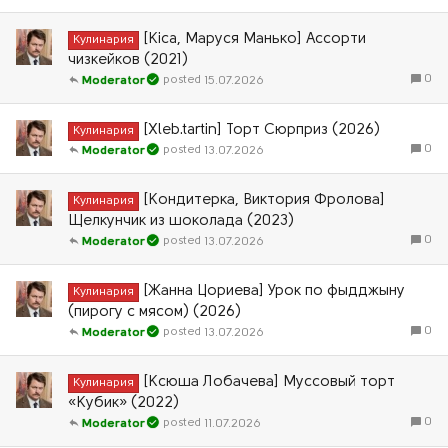
[Kica, Маруся Манько] Ассорти
Кулинария
чизкейков (2021)
0
15.07.2026
Moderator
[Xleb.tartin] Торт Сюрприз (2026)
Кулинария
0
13.07.2026
Moderator
[Кондитерка, Виктория Фролова]
Кулинария
Щелкунчик из шоколада (2023)
0
13.07.2026
Moderator
[Жанна Цориева] Урок по фыдджыну
Кулинария
(пирогу с мясом) (2026)
0
13.07.2026
Moderator
[Ксюша Лобачева] Муссовый торт
Кулинария
«Кубик» (2022)
0
11.07.2026
Moderator