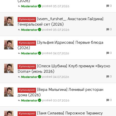
(2026)
0
05.07.2026
Moderator
[vsem_furshet_, Анастасия Гайдина]
Кулинария
Генеральский сет (2026)
0
05.07.2026
Moderator
[Зульфия Идрисова] Первые блюда
Кулинария
(2026)
0
04.07.2026
Moderator
[Олеся Шубина] Клуб премиум «Вкусно
Кулинария
Doma» (июнь 2026)
0
04.07.2026
Moderator
[Вера Малыгина] Ленивый ресторан
Кулинария
дома (2026)
0
03.07.2026
Moderator
[Таня Силаева] Пирожное Тирамису
Кулинария