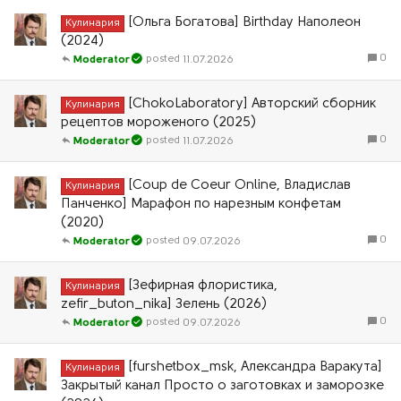
[Ольга Богатова] Birthday Наполеон
Кулинария
(2024)
0
11.07.2026
Moderator
[ChokoLaboratory] Авторский сборник
Кулинария
рецептов мороженого (2025)
0
11.07.2026
Moderator
[Coup de Coeur Online, Владислав
Кулинария
Панченко] Марафон по нарезным конфетам
(2020)
0
09.07.2026
Moderator
[Зефирная флористика,
Кулинария
zefir_buton_nika] Зелень (2026)
0
09.07.2026
Moderator
[furshetbox_msk, Александра Варакута]
Кулинария
Закрытый канал Просто о заготовках и заморозке