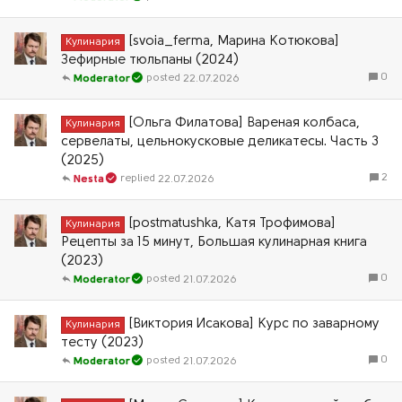
[svoia_ferma, Марина Котюкова]
Кулинария
Зефирные тюльпаны (2024)
0
22.07.2026
Moderator
[Ольга Филатова] Вареная колбаса,
Кулинария
сервелаты, цельнокусковые деликатесы. Часть 3
(2025)
2
22.07.2026
Nesta
[postmatushka, Катя Трофимова]
Кулинария
Рецепты за 15 минут, Большая кулинарная книга
(2023)
0
21.07.2026
Moderator
[Виктория Исакова] Курс по заварному
Кулинария
тесту (2023)
0
21.07.2026
Moderator