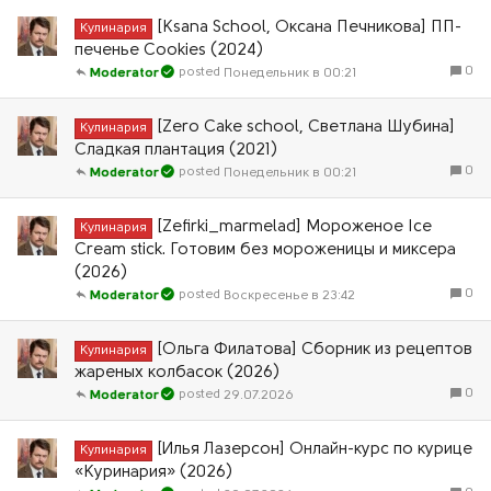
[Ksana School, Оксана Печникова] ПП-
Кулинария
печенье Cookies (2024)
0
Понедельник в 00:21
Moderator
[Zero Cake school, Светлана Шубина]
Кулинария
Сладкая плантация (2021)
0
Понедельник в 00:21
Moderator
[Zefirki_marmelad] Мороженое Ice
Кулинария
Cream stick. Готовим без мороженицы и миксера
(2026)
0
Воскресенье в 23:42
Moderator
[Ольга Филатова] Сборник из рецептов
Кулинария
жареных колбасок (2026)
0
29.07.2026
Moderator
[Илья Лазерсон] Онлайн-курс по курице
Кулинария
«Куринария» (2026)