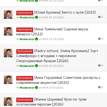
0
29.07.2026
Moderator
[Юлия Куклина] Бенто с нуля (2023)
Кулинария
0
29.07.2026
Moderator
[Анна Томильчик] Сырные вкусы
Кулинария
макарон (2022)
0
29.07.2026
Moderator
[Pastry-school, Елена Крохмаль] Торт
Кулинария
Семифредо с ягодами + пирожное
Смородиновый брауни (2026)
0
29.07.2026
Moderator
[Анна Гордеева] Советские десерты с
Кулинария
современным акцентом (2025)
0
27.07.2026
Moderator
[Жанна Цориева] Урок по трем
Кулинария
осетинским пирогам (2026)