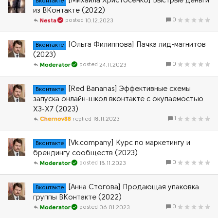
[Михаила Христосенко] Быстрые деньги
Вконтакте
из ВКонтакте (2022)
0
10.12.2023
Nesta
[Ольга Филиппова] Пачка лид-магнитов
Вконтакте
(2023)
0
24.11.2023
Moderator
[Red Bananas] Эффективные схемы
Вконтакте
запуска онлайн-школ вконтакте с окупаемостью
Х3-Х7 (2023)
1
Chernov88
18.11.2023
[Vk.company] Курс по маркетингу и
Вконтакте
брендингу сообществ (2023)
0
18.11.2023
Moderator
[Анна Стогова] Продающая упаковка
Вконтакте
группы ВКонтакте (2022)
0
06.01.2023
Moderator