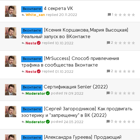
4 секретa VK
Вконтакте
1
White_san
20.11.2022
[Ксения Коршакова,Мария Высоцкая]
Вконтакте
Реальный запуск во ВКонтакте
2
10.10.2022
Nesta
[MrSuccess] Способ привлечения
Вконтакте
трафика в сообщества Вконтакте
2
01.10.2022
Nesta
Сертификация Senler (2022)
Вконтакте
0
19.09.2022
Moderator
[Сергей Загородников] Как продвигать
Вконтакте
эзотерику и "запрещенку" в ВК (2022)
0
24.05.2022
Moderator
[Александра Гуреева] Продающий
Вконтакте