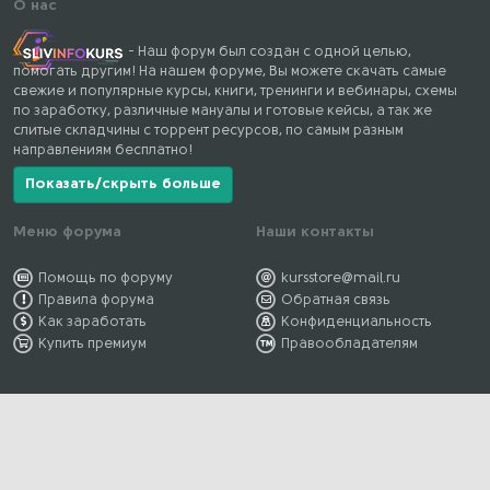
О нас
- Наш форум был создан с одной целью,
помогать другим! На нашем форуме, Вы можете скачать самые
свежие и популярные курсы, книги, тренинги и вебинары, схемы
по заработку, различные мануалы и готовые кейсы, а так же
слитые складчины с торрент ресурсов, по самым разным
направлениям бесплатно!
Показать/скрыть больше
Меню форума
Наши контакты
Помощь по форуму
kursstore@mail.ru
Правила форума
Обратная связь
Как заработать
Конфиденциальность
Купить премиум
Правообладателям