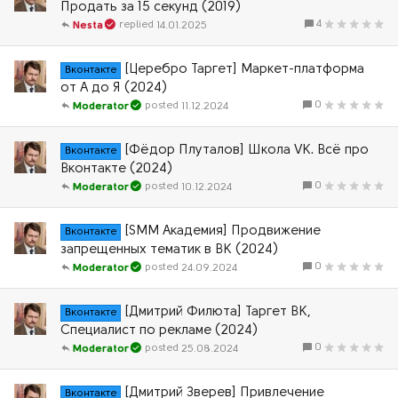
Продать за 15 секунд (2019)
4
14.01.2025
Nesta
[Церебро Таргет] Маркет-платформа
Вконтакте
от А до Я (2024)
0
11.12.2024
Moderator
[Фёдор Плуталов] Школа VK. Всё про
Вконтакте
Вконтакте (2024)
0
10.12.2024
Moderator
[SMM Академия] Продвижение
Вконтакте
запрещенных тематик в ВК (2024)
0
24.09.2024
Moderator
[Дмитрий Филюта] Таргет ВК,
Вконтакте
Специалист по рекламе (2024)
0
25.08.2024
Moderator
[Дмитрий Зверев] Привлечение
Вконтакте