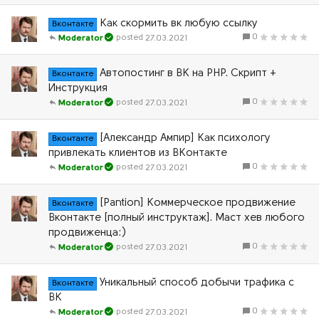
Как скормить вк любую ссылку
Вконтакте
0
27.03.2021
Moderator
Автопостинг в ВК на PHP. Скрипт +
Вконтакте
Инструкция
0
27.03.2021
Moderator
[Александр Ампир] Как психологу
Вконтакте
привлекать клиентов из ВКонтакте
0
27.03.2021
Moderator
[Pantion] Коммерческое продвижение
Вконтакте
Вконтакте [полный инструктаж]. Маст хев любого
продвиженца:)
0
27.03.2021
Moderator
Уникальный способ добычи трафика с
Вконтакте
ВК
0
27.03.2021
Moderator