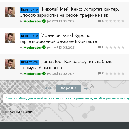
[Николай Мэй] Кейс: vk таргет хантер.
Вконтакте
Способ заработка на сером трафике из вк
0
13.03.2021
Moderator
[Иоанн Бильчик] Курс по
Вконтакте
таргетированной рекламе ВКонтакте
0
13.03.2021
Moderator
[Таша Лео] Как раскрутить паблик:
Вконтакте
формула 6-ти шагов
0
13.03.2021
Moderator
Последняя
1 из 4
Вперед
Вам необходимо войти или зарегистрироваться, чтобы размещать 
Курсы по SMM