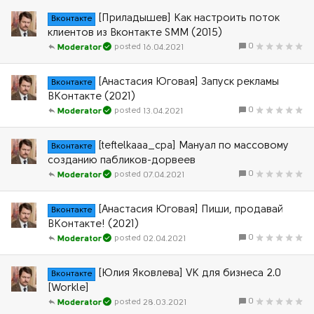
[Приладышев] Как настроить поток
Вконтакте
клиентов из Вконтакте SMM (2015)
0
16.04.2021
Moderator
[Анастасия Юговая] Запуск рекламы
Вконтакте
ВКонтакте (2021)
0
13.04.2021
Moderator
[teftelkaaa_cpa] Мануал по массовому
Вконтакте
созданию пабликов-дорвеев
0
07.04.2021
Moderator
[Анастасия Юговая] Пиши, продавай
Вконтакте
ВКонтакте! (2021)
0
02.04.2021
Moderator
[Юлия Яковлева] VK для бизнеса 2.0
Вконтакте
[Workle]
0
28.03.2021
Moderator