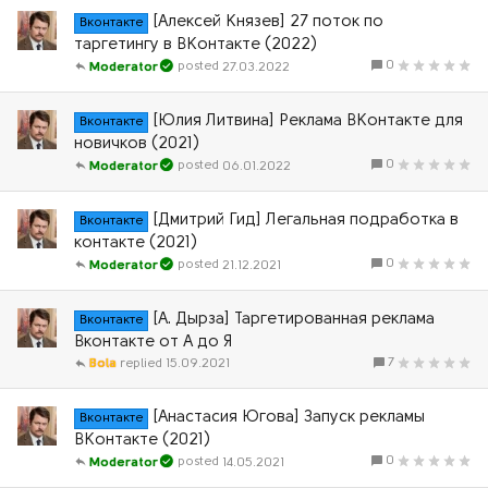
[Алексей Князев] 27 поток по
Вконтакте
таргетингу в ВКонтакте (2022)
0
27.03.2022
Moderator
[Юлия Литвина] Реклама ВКонтакте для
Вконтакте
новичков (2021)
0
06.01.2022
Moderator
[Дмитрий Гид] Легальная подработка в
Вконтакте
контакте (2021)
0
21.12.2021
Moderator
[А. Дырза] Таргетированная реклама
Вконтакте
Вконтакте от А до Я
7
Bola
15.09.2021
[Анастасия Югова] Запуск рекламы
Вконтакте
ВКонтакте (2021)
0
14.05.2021
Moderator