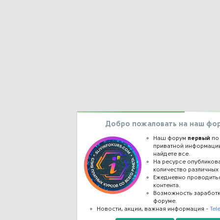
Добро пожаловать на наш фо
Наш форум
первый
по
приватной информации
найдете все.
На ресурсе опублико
количество различных 
Ежедневно проводить
контента.
Возможность заработ
форуме.
Новости, акции, важная информация -
Tel