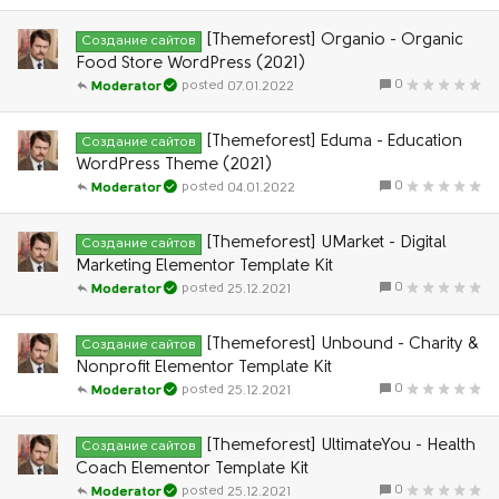
[Themeforest] Organio - Organic
Создание сайтов
Food Store WordPress (2021)
0
07.01.2022
Moderator
[Themeforest] Eduma - Education
Создание сайтов
WordPress Theme (2021)
0
04.01.2022
Moderator
[Themeforest] UMarket - Digital
Создание сайтов
Marketing Elementor Template Kit
0
25.12.2021
Moderator
[Themeforest] Unbound - Charity &
Создание сайтов
Nonprofit Elementor Template Kit
0
25.12.2021
Moderator
[Themeforest] UltimateYou - Health
Создание сайтов
Coach Elementor Template Kit
0
25.12.2021
Moderator