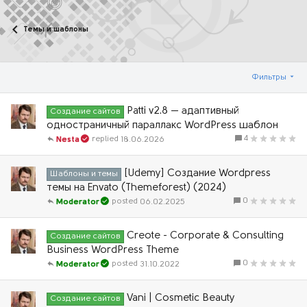
Темы и шаблоны
Фильтры
Patti v2.8 — адаптивный
Создание сайтов
одностраничный параллакс WordPress шаблон
4
18.06.2026
Nesta
[Udemy] Создание Wordpress
Шаблоны и темы
темы на Envato (Themeforest) (2024)
0
06.02.2025
Moderator
Creote - Corporate & Consulting
Создание сайтов
Business WordPress Theme
0
31.10.2022
Moderator
Vani | Cosmetic Beauty
Создание сайтов