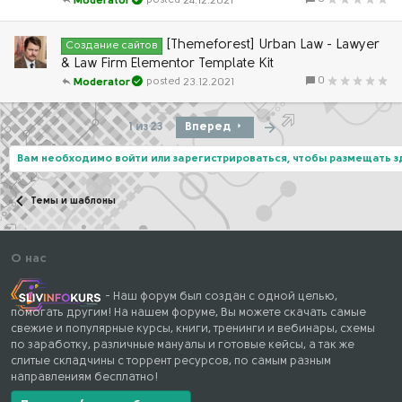
24.12.2021
Moderator
[Themeforest] Urban Law - Lawyer
Создание сайтов
& Law Firm Elementor Template Kit
0
23.12.2021
Moderator
Последняя
1 из 23
Вперед
Вам необходимо войти или зарегистрироваться, чтобы размещать 
Темы и шаблоны
О нас
- Наш форум был создан с одной целью,
помогать другим! На нашем форуме, Вы можете скачать самые
свежие и популярные курсы, книги, тренинги и вебинары, схемы
по заработку, различные мануалы и готовые кейсы, а так же
слитые складчины с торрент ресурсов, по самым разным
направлениям бесплатно!