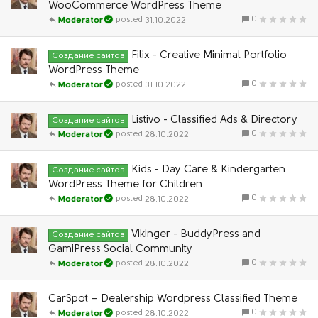
WooCommerce WordPress Theme
0
31.10.2022
Moderator
Filix - Creative Minimal Portfolio
Создание сайтов
WordPress Theme
0
31.10.2022
Moderator
Listivo - Classified Ads & Directory
Создание сайтов
0
28.10.2022
Moderator
Kids - Day Care & Kindergarten
Создание сайтов
WordPress Theme for Children
0
28.10.2022
Moderator
Vikinger - BuddyPress and
Создание сайтов
GamiPress Social Community
0
28.10.2022
Moderator
CarSpot – Dealership Wordpress Classified Theme
0
28.10.2022
Moderator