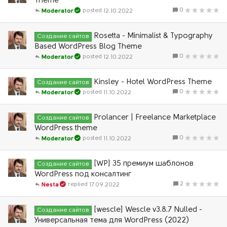
Theme
0
12.10.2022
Moderator
Rosetta - Minimalist & Typography
Создание сайтов
Based WordPress Blog Theme
0
12.10.2022
Moderator
Kinsley - Hotel WordPress Theme
Создание сайтов
0
11.10.2022
Moderator
Prolancer | Freelance Marketplace
Создание сайтов
WordPress theme
0
11.10.2022
Moderator
[WP] 35 премиум шаблонов
Создание сайтов
WordPress под консалтинг
2
17.09.2022
Nesta
[wescle] Wescle v3.8.7 Nulled -
Создание сайтов
Универсальная тема для WordPress (2022)