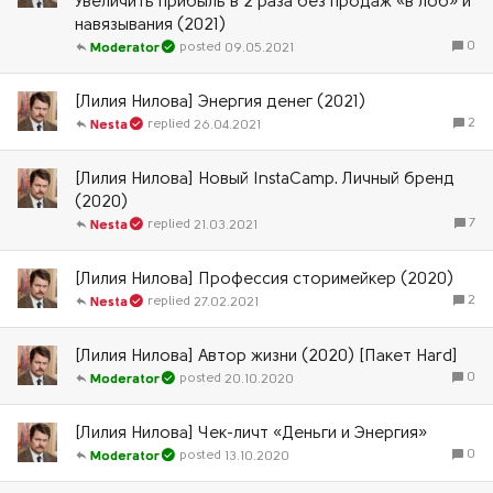
Увеличить прибыль в 2 раза без продаж «в лоб» и
навязывания (2021)
0
09.05.2021
Moderator
[Лилия Нилова] Энергия денег (2021)
2
26.04.2021
Nesta
[Лилия Нилова] Новый InstaCamp. Личный бренд
(2020)
7
21.03.2021
Nesta
[Лилия Нилова] Профессия сторимейкер (2020)
2
27.02.2021
Nesta
[Лилия Нилова] Автор жизни (2020) [Пакет Hard]
0
20.10.2020
Moderator
[Лилия Нилова] Чек-личт «Деньги и Энергия»
0
13.10.2020
Moderator