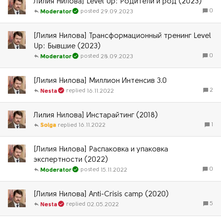
Лилия Нилова] Level Up: Родители и род (2023)
0
29.09.2023
Moderator
[Лилия Нилова] Трансформационный тренинг Level
Up: Бывшие (2023)
0
28.09.2023
Moderator
[Лилия Нилова] Миллион Интенсив 3.0
2
16.11.2022
Nesta
Лилия Нилова] Инстарайтинг (2018)
1
Solga
16.11.2022
[Лилия Нилова] Распаковка и упаковка
экспертности (2022)
0
15.11.2022
Moderator
[Лилия Нилова] Anti-Crisis camp (2020)
5
02.05.2022
Nesta