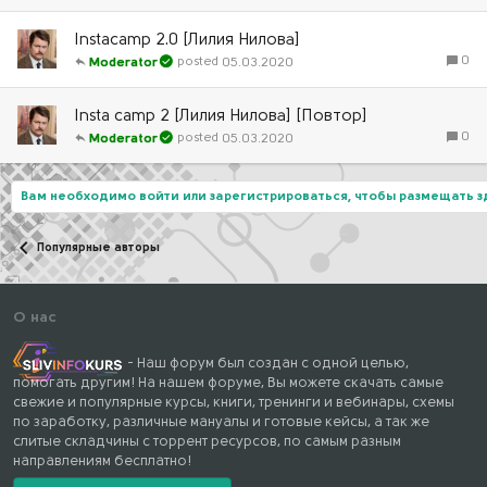
Instacamp 2.0 [Лилия Нилова]
0
05.03.2020
Moderator
Insta camp 2 [Лилия Нилова] [Повтор]
0
05.03.2020
Moderator
Вам необходимо войти или зарегистрироваться, чтобы размещать 
Популярные авторы
О нас
- Наш форум был создан с одной целью,
помогать другим! На нашем форуме, Вы можете скачать самые
свежие и популярные курсы, книги, тренинги и вебинары, схемы
по заработку, различные мануалы и готовые кейсы, а так же
слитые складчины с торрент ресурсов, по самым разным
направлениям бесплатно!