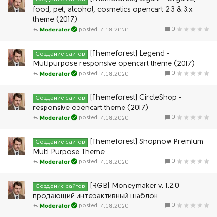
Создание сайтов
food, pet, alcohol, cosmetics opencart 2.3 & 3.x
theme (2017)
0
14.08.2020
Moderator
[Themeforest] Legend -
Создание сайтов
Multipurpose responsive opencart theme (2017)
0
14.08.2020
Moderator
[Themeforest] CircleShop -
Создание сайтов
responsive opencart theme (2017)
0
14.08.2020
Moderator
[Themeforest] Shopnow Premium
Создание сайтов
Multi Purpose Theme
0
14.08.2020
Moderator
[RGB] Moneymaker v. 1.2.0 -
Создание сайтов
продающий интерактивный шаблон
0
14.08.2020
Moderator