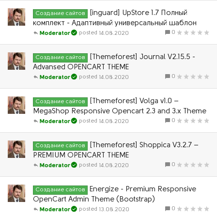
[inguard] UpStore 1.7 Полный
Создание сайтов
комплект - Адаптивный универсальный шаблон
0
14.08.2020
Moderator
[Themeforest] Journal V2.15.5 -
Создание сайтов
Advansed OPENCART THEME
0
14.08.2020
Moderator
[Themeforest] Volga v1.0 –
Создание сайтов
MegaShop Responsive Opencart 2.3 and 3.x Theme
0
14.08.2020
Moderator
[Themeforest] Shoppica V3.2.7 –
Создание сайтов
PREMIUM OPENCART THEME
0
14.08.2020
Moderator
Energize - Premium Responsive
Создание сайтов
OpenCart Admin Theme (Bootstrap)
0
13.08.2020
Moderator