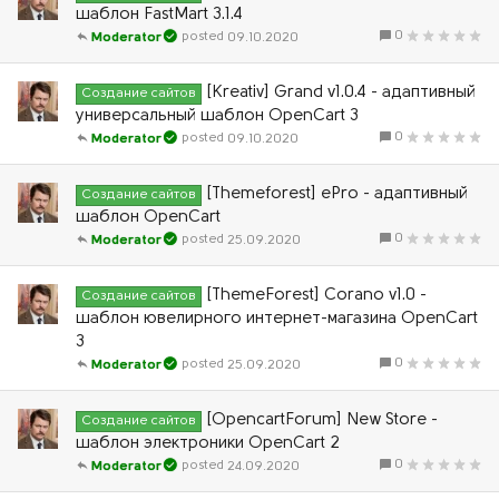
шаблон FastMart 3.1.4
0
09.10.2020
Moderator
[Kreativ] Grand v1.0.4 - адаптивный
Создание сайтов
универсальный шаблон OpenCart 3
0
09.10.2020
Moderator
[Themeforest] ePro - адаптивный
Создание сайтов
шаблон OpenCart
0
25.09.2020
Moderator
[ThemeForest] Corano v1.0 -
Создание сайтов
шаблон ювелирного интернет-магазина OpenCart
3
0
25.09.2020
Moderator
[OpencartForum] New Store -
Создание сайтов
шаблон электроники OpenCart 2
0
24.09.2020
Moderator