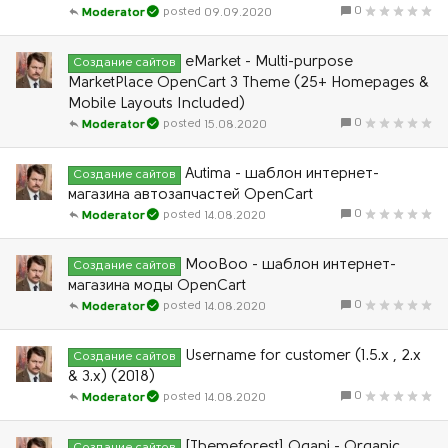
0
09.09.2020
Moderator
eMarket - Multi-purpose
Создание сайтов
MarketPlace OpenCart 3 Theme (25+ Homepages &
Mobile Layouts Included)
0
15.08.2020
Moderator
Autima - шаблон интернет-
Создание сайтов
магазина автозапчастей OpenCart
0
14.08.2020
Moderator
MooBoo - шаблон интернет-
Создание сайтов
магазина моды OpenCart
0
14.08.2020
Moderator
Username for customer (1.5.x , 2.x
Создание сайтов
& 3.x) (2018)
0
14.08.2020
Moderator
[Themeforest] Ogani - Organic,