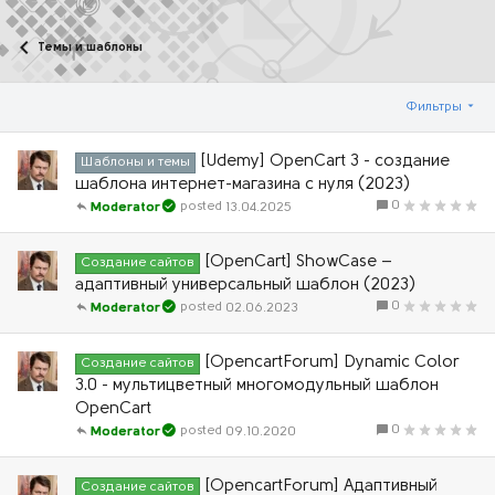
Темы и шаблоны
Фильтры
[Udemy] OpenCart 3 - создание
Шаблоны и темы
шаблона интернет-магазина с нуля (2023)
0
13.04.2025
Moderator
[OpenCart] ShowCase –
Создание сайтов
адаптивный универсальный шаблон (2023)
0
02.06.2023
Moderator
[OpencartForum] Dynamic Color
Создание сайтов
3.0 - мультицветный многомодульный шаблон
OpenCart
0
09.10.2020
Moderator
[OpencartForum] Адаптивный
Создание сайтов