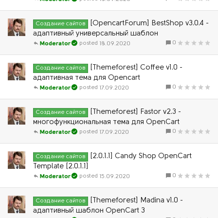
[OpencartForum] BestShop v3.0.4 -
Создание сайтов
адаптивный универсальный шаблон
0
18.09.2020
Moderator
[Themeforest] Coffee v1.0 -
Создание сайтов
адаптивная тема для Opencart
0
17.09.2020
Moderator
[Themeforest] Fastor v2.3 -
Создание сайтов
многофункциональная тема для OpenCart
0
17.09.2020
Moderator
[2.0.1.1] Candy Shop OpenCart
Создание сайтов
Template [2.0.1.1]
0
15.09.2020
Moderator
[Themeforest] Madina v1.0 -
Создание сайтов
адаптивный шаблон OpenCart 3