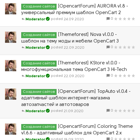
[OpencartForum] AURORA v1.8 -
Создание сайтов
универсальный премиум шаблон OpenCart 2
0
24.09.2020
Moderator
[Themeforest] Nova v1.0.0 -
Создание сайтов
шаблон на тему моды и мебели OpenCart 3
0
22.09.2020
Moderator
[Themeforest] KStore v1.0.0 -
Создание сайтов
многофункциональная тема OpenCart 3 Hi-Tech
0
22.09.2020
Moderator
[OpencartForum] TopAuto v1.0.4 -
Создание сайтов
адаптивный шаблон интернет-магазина
автозапчастей и автотоваров
0
21.09.2020
Moderator
[OpencartForum] Coloring Theme
Создание сайтов
v1.6.6 - адаптивный шаблон для OpenСart 2.x
0
18.09.2020
Moderator