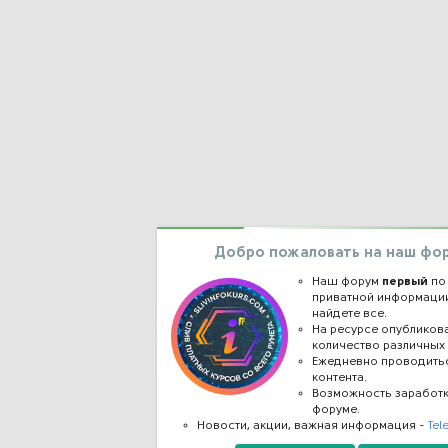
Добро пожаловать на наш фо
Наш форум
первый
по
приватной информации
найдете все.
На ресурсе опублико
количество различных 
Ежедневно проводить
контента.
Возможность заработ
форуме.
Новости, акции, важная информация -
Tel