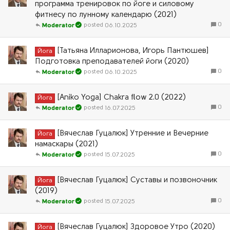
программа тренировок по йоге и силовому
фитнесу по лунному календарю (2021)
0
06.10.2025
Moderator
[Татьяна Илларионова, Игорь Пантюшев]
Йога
Подготовка преподавателей йоги (2020)
0
06.10.2025
Moderator
[Aniko Yoga] Chakra flow 2.0 (2022)
Йога
0
16.07.2025
Moderator
[Вячеслав Гуцалюк] Утренние и Вечерние
Йога
намаскары (2021)
0
15.07.2025
Moderator
[Вячеслав Гуцалюк] Суставы и позвоночник
Йога
(2019)
0
15.07.2025
Moderator
[Вячеслав Гуцалюк] Здоровое Утро (2020)
Йога