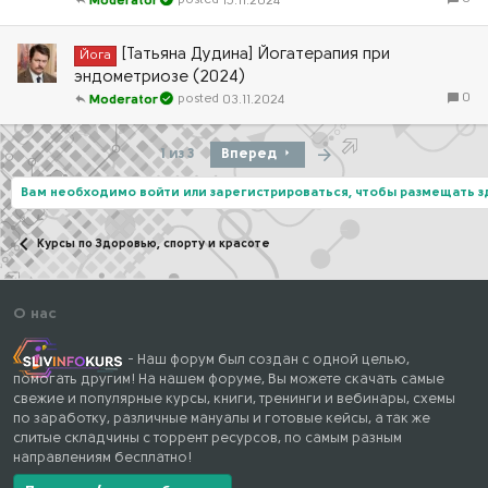
15.11.2024
Moderator
[Татьяна Дудина] Йогатерапия при
Йога
эндометриозе (2024)
0
03.11.2024
Moderator
Последняя
1 из 3
Вперед
Вам необходимо войти или зарегистрироваться, чтобы размещать 
Курсы по Здоровью, спорту и красоте
О нас
- Наш форум был создан с одной целью,
помогать другим! На нашем форуме, Вы можете скачать самые
свежие и популярные курсы, книги, тренинги и вебинары, схемы
по заработку, различные мануалы и готовые кейсы, а так же
слитые складчины с торрент ресурсов, по самым разным
направлениям бесплатно!