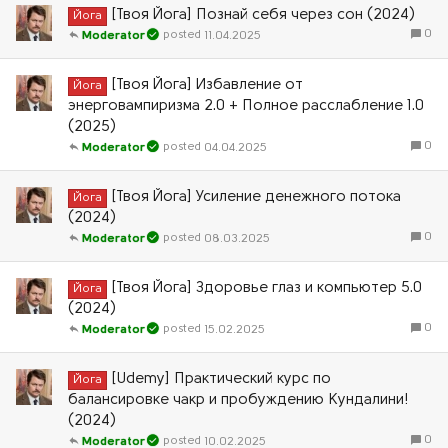
[Твоя Йога] Познай себя через сон (2024)
Йога
0
11.04.2025
Moderator
[Твоя Йога] Избавление от
Йога
энерговампиризма 2.0 + Полное расслабление 1.0
(2025)
0
04.04.2025
Moderator
[Твоя Йога] Усиление денежного потока
Йога
(2024)
0
08.03.2025
Moderator
[Твоя Йога] Здоровье глаз и компьютер 5.0
Йога
(2024)
0
15.02.2025
Moderator
[Udemy] Практический курс по
Йога
балансировке чакр и пробуждению Кундалини!
(2024)
0
10.02.2025
Moderator