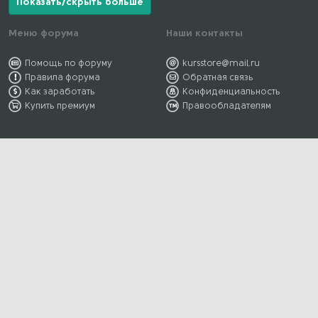
Показать/скрыть больше
Меню форума
Наши контакты
Помощь по форуму
kursstore@mail.ru
Правила форума
Обратная связь
Как заработать
Конфиденциальность
Купить премиум
Правообладателям