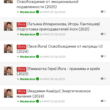
Освобождение от эмоциональной
подавленности (2025)
0
25.04.2025
Moderator
[Татьяна Илларионова, Игорь Пантюшев]
Йога
Подготовка преподавателей йоги (2021)
0
23.04.2025
Moderator
[Твоя Йога] Освобождение от матрицы 1.0
Йога
(2024)
0
23.04.2025
Moderator
[Раманатха Гири] Йога - пранаямы и крийи
Йога
(2023)
0
18.04.2025
Moderator
[Академия Киайдо] Энергетическое
Йога
мычание (2024)
0
13.04.2025
Moderator