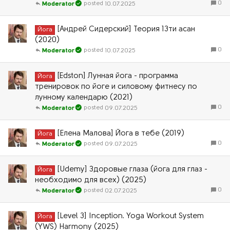
0
10.07.2025
Moderator
[Андрей Сидерский] Теория 13ти асан
Йога
(2020)
0
10.07.2025
Moderator
[Edston] Лунная йога - программа
Йога
тренировок по йоге и силовому фитнесу по
лунному календарю (2021)
0
09.07.2025
Moderator
[Елена Малова] Йога в тебе (2019)
Йога
0
09.07.2025
Moderator
[Udemy] Здоровые глаза (йога для глаз -
Йога
необходимо для всех) (2025)
0
02.07.2025
Moderator
[Level 3] Inception. Yoga Workout System
Йога
(YWS) Harmony (2025)