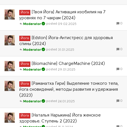
[Твоя Йога] Активация изобилия на 7
Йога
уровнях по 7 чакрам (2024)
0
09.02.2025
Moderator
[Edston] Йога-Антистресс для здоровья
Йога
спины (2024)
0
31.01.2025
Moderator
[Biomachine] ChargeMachine (2024)
Йога
0
29.01.2025
Moderator
[Раманатха Гири] Выделение тонкого тела,
Йога
йога сновидений, методы развития и удержания
(2023)
0
24.01.2025
Moderator
[Наталья Нарыкина] Йога женское
Йога
здоровье. Ступень 2 (2022)
0