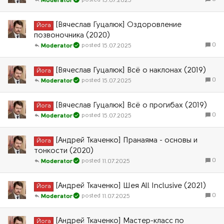
15.07.2025
Moderator
[Вячеслав Гуцалюк] Оздоровление
Йога
позвоночника (2020)
0
15.07.2025
Moderator
[Вячеслав Гуцалюк] Всё о наклонах (2019)
Йога
0
15.07.2025
Moderator
[Вячеслав Гуцалюк] Всё о прогибах (2019)
Йога
0
15.07.2025
Moderator
[Андрей Ткаченко] Пранаяма - основы и
Йога
тонкости (2020)
0
11.07.2025
Moderator
[Андрей Ткаченко] Шея All Inclusive (2021)
Йога
0
11.07.2025
Moderator
[Андрей Ткаченко] Мастер-класс по
Йога