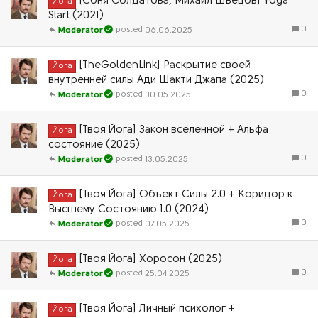
[Соня Солдатова, Михаил Швецов] Yoga
Йога
Start (2021)
0
06.06.2025
Moderator
[TheGoldenLink] Раскрытие своей
Йога
внутренней силы Ади Шакти Джапа (2025)
0
30.05.2025
Moderator
[Твоя Йога] Закон вселенной + Альфа
Йога
состояние (2025)
0
13.05.2025
Moderator
[Твоя Йога] Объект Силы 2.0 + Коридор к
Йога
Высшему Состоянию 1.0 (2024)
0
07.05.2025
Moderator
[Твоя Йога] Хоросон (2025)
Йога
0
25.04.2025
Moderator
[Твоя Йога] Личный психолог +
Йога