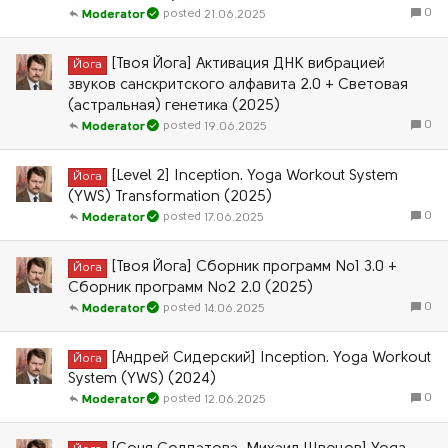
0
21.06.2025
Moderator
[Твоя Йога] Активация ДНК вибрацией
Йога
звуков санскритского алфавита 2.0 + Световая
(астральная) генетика (2025)
0
19.06.2025
Moderator
[Level 2] Inception. Yoga Workout System
Йога
(YWS) Transformation (2025)
0
17.06.2025
Moderator
[Твоя Йога] Сборник программ №1 3.0 +
Йога
Сборник программ №2 2.0 (2025)
0
14.06.2025
Moderator
[Андрей Сидерский] Inception. Yoga Workout
Йога
System (YWS) (2024)
0
12.06.2025
Moderator