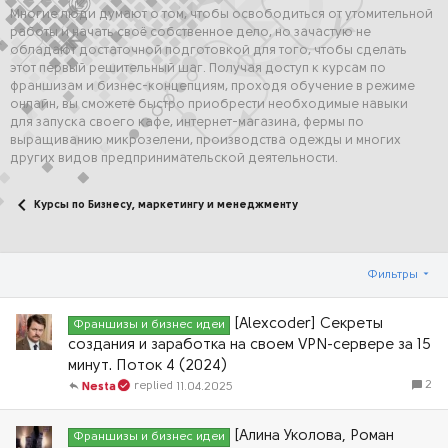
Многие люди думают о том, чтобы освободиться от утомительной
работы и начать своё собственное дело, но зачастую не
обладают достаточной подготовкой для того, чтобы сделать
этот первый решительный шаг. Получая доступ к курсам по
франшизам и бизнес-концепциям, проходя обучение в режиме
онлайн, вы сможете быстро приобрести необходимые навыки
для запуска своего кафе, интернет-магазина, фермы по
выращиванию микрозелени, производства одежды и многих
других видов предпринимательской деятельности.
Курсы по Бизнесу, маркетингу и менеджменту
Фильтры
[Alexcoder] Секреты
Франшизы и бизнес идеи
создания и заработка на своем VPN-сервере за 15
минут. Поток 4 (2024)
2
11.04.2025
Nesta
[Алина Уколова, Роман
Франшизы и бизнес идеи