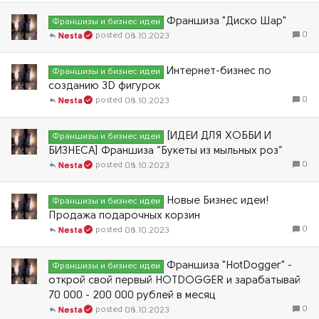
Франшиза "Диско Шар"
Франшизы и бизнес идеи
0
08.10.2023
Nesta
Интернет-бизнес по
Франшизы и бизнес идеи
созданию 3D фигурок
0
08.10.2023
Nesta
[ИДЕИ ДЛЯ ХОББИ И
Франшизы и бизнес идеи
БИЗНЕСА] Франшиза “Букеты из мыльных роз”
0
08.10.2023
Nesta
Новые Бизнес идеи!
Франшизы и бизнес идеи
Продажа подарочных корзин
0
08.10.2023
Nesta
Франшиза "HotDogger" -
Франшизы и бизнес идеи
открой свой первый HOTDOGGER и зарабатывай
70 000 - 200 000 рублей в месяц
0
08.10.2023
Nesta