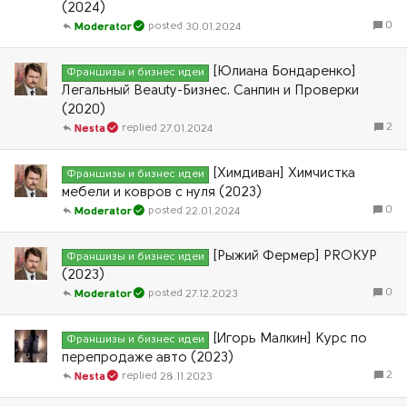
(2024)
0
30.01.2024
Moderator
[Юлиана Бондаренко]
Франшизы и бизнес идеи
Легальный Beauty-Бизнес. Санпин и Проверки
(2020)
2
27.01.2024
Nesta
[Химдиван] Химчистка
Франшизы и бизнес идеи
мебели и ковров с нуля (2023)
0
22.01.2024
Moderator
[Рыжий Фермер] PROКУР
Франшизы и бизнес идеи
(2023)
0
27.12.2023
Moderator
[Игорь Малкин] Курс по
Франшизы и бизнес идеи
перепродаже авто (2023)
2
28.11.2023
Nesta