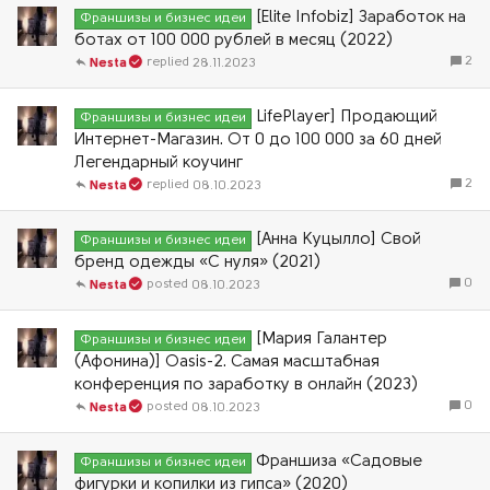
[Elite Infobiz] Заработок на
Франшизы и бизнес идеи
ботах от 100 000 рублей в месяц (2022)
2
28.11.2023
Nesta
LifePlayer] Продающий
Франшизы и бизнес идеи
Интернет-Магазин. От 0 до 100 000 за 60 дней
Легендарный коучинг
2
08.10.2023
Nesta
[Анна Куцылло] Свой
Франшизы и бизнес идеи
бренд одежды «С нуля» (2021)
0
08.10.2023
Nesta
[Мария Галантер
Франшизы и бизнес идеи
(Афонина)] Oasis-2. Самая масштабная
конференция по заработку в онлайн (2023)
0
08.10.2023
Nesta
Франшиза «Садовые
Франшизы и бизнес идеи
фигурки и копилки из гипса» (2020)