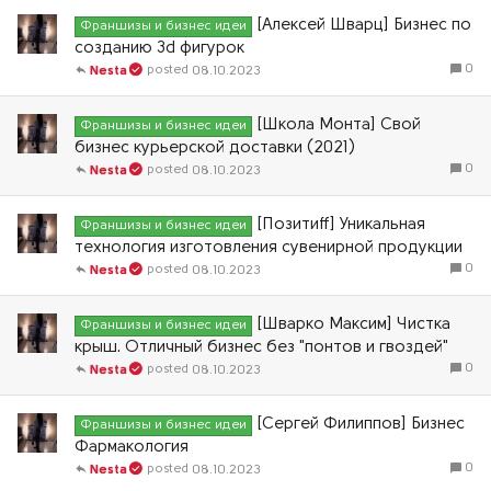
[Алексей Шварц] Бизнес по
Франшизы и бизнес идеи
созданию 3d фигурок
0
08.10.2023
Nesta
[Школа Монта] Свой
Франшизы и бизнес идеи
бизнес курьерской доставки (2021)
0
08.10.2023
Nesta
[Позитиff] Уникальная
Франшизы и бизнес идеи
технология изготовления сувенирной продукции
0
08.10.2023
Nesta
[Шварко Максим] Чистка
Франшизы и бизнес идеи
крыш. Отличный бизнес без "понтов и гвоздей"
0
08.10.2023
Nesta
[Сергей Филиппов] Бизнес
Франшизы и бизнес идеи
Фармакология
0
08.10.2023
Nesta