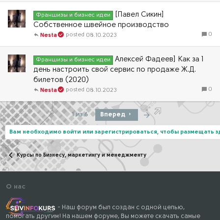
[Павел Сикин]
Франшизы и бизнес идеи
Собственное швейное производство
0
08.10.2023
Nesta
Алексей Фадеев] Как за 1
Франшизы и бизнес идеи
день настроить свой сервис по продаже Ж.Д.
билетов (2020)
0
08.10.2023
Nesta
Последняя
1 из 6
Вперед
Вам необходимо войти или зарегистрироваться, чтобы размещать 
Курсы по Бизнесу, маркетингу и менеджменту
О нас
- Наш форум был создан с одной целью,
помогать другим! На нашем форуме, Вы можете скачать самые