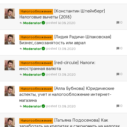
[Константин Штейнберг]
Налогообложение
Налоговые вычеты (2018)
0
14.08.2020
Moderator
[Лидия Радичи-Шпаковская]
Налогообложение
Бизнес,самозанятость или аврал
0
13.08.2020
Moderator
[red-circule] Налоги:
Налогообложение
иностранная валюта
0
13.08.2020
Moderator
[Алла Бубнова] Юридические
Налогообложение
аспекты, учет и налогообложение интернет-
магазина
0
13.08.2020
Moderator
[Татьяна Подосенова] Как
Налогообложение
заработать на кредитах и сэкономить на налогах