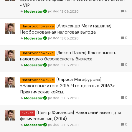
- VIP
0
13.08.2020
Moderator
[Александр Матиташвили]
Налогообложение
Необоснованная налоговая выгода
0
13.08.2020
Moderator
[Зюков Павел] Как повысить
Налогообложение
налоговую безопасность бизнеса
0
13.08.2020
Moderator
[Лариса Магафурова]
Налогообложение
«Налоговые итоги 2015. Что делать в 2016?»
Практические кейсы.
0
13.08.2020
Moderator
[Центр Финансов] Налоговый вычет для
Бизнес
физических лиц (2014)
0
12.08.2020
Moderator