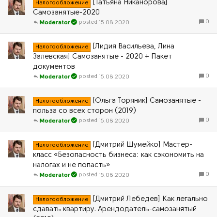
[Татьяна Никанорова]
Налогообложение
Самозанятые-2020
0
15.08.2020
Moderator
[Лидия Васильева, Лина
Налогообложение
Залевская] Самозанятые - 2020 + Пакет
документов
0
15.08.2020
Moderator
[Ольга Торяник] Самозанятые -
Налогообложение
польза со всех сторон (2019)
0
15.08.2020
Moderator
[Дмитрий Шумейко] Мастер-
Налогообложение
класс «Безопасность бизнеса: как сэкономить на
налогах и не попасть»
0
15.08.2020
Moderator
[Дмитрий Лебедев] Как легально
Налогообложение
сдавать квартиру. Арендодатель-самозанятый