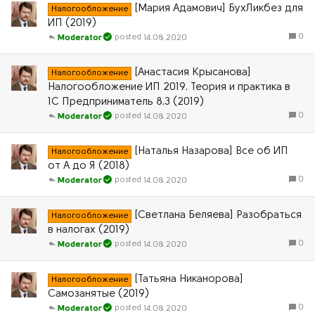
[Мария Адамович] БухЛикбез для
Налогообложение
ИП (2019)
0
14.08.2020
Moderator
[Анастасия Крысанова]
Налогообложение
Налогообложение ИП 2019. Теория и практика в
1С Предприниматель 8.3 (2019)
0
14.08.2020
Moderator
[Наталья Назарова] Все об ИП
Налогообложение
от А до Я (2018)
0
14.08.2020
Moderator
[Светлана Беляева] Разобраться
Налогообложение
в налогах (2019)
0
14.08.2020
Moderator
[Татьяна Никанорова]
Налогообложение
Самозанятые (2019)
0
14.08.2020
Moderator