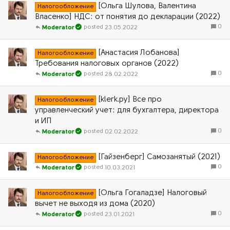
[Ольга Шулова, Валентина
Налогообложение
Власенко] НДС: от понятия до декларации (2022)
0
23.05.2022
Moderator
[Анастасия Лобанова]
Налогообложение
Требования налоговых органов (2022)
0
28.02.2022
Moderator
[klеrk.ру] Все про
Налогообложение
управленческий учет: для бухгалтера, директора
и ИП
0
02.02.2022
Moderator
[Гайзенберг] Самозанятый (2021)
Налогообложение
0
10.03.2021
Moderator
[Ольга Гогаладзе] Налоговый
Налогообложение
вычет не выходя из дома (2020)
0
23.01.2021
Moderator