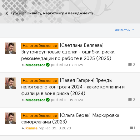
Курсы по Бизнесу, маркетингу и менеджменту
Фильтры
[Светлана Беляева]
Налогообложение
Внутригрупповые сделки - ошибки, риски,
рекомендации по работе в 2025 (2025)
0
04.07.2025
Moderator
[Павел Гагарин] Тренды
Налогообложение
налогового контроля 2024 - какие компании и
физлица в зоне риска (2024)
0
01.05.2024
Moderator
[Ольга Берек] Маркировка
Налогообложение
саморекламы (2023)
1
Rianna
05.10.2023