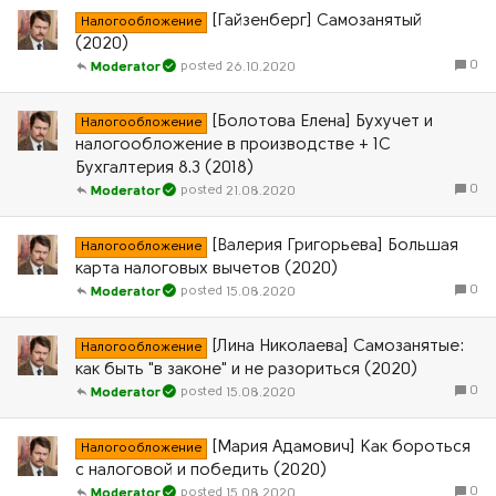
[Гайзенберг] Самозанятый
Налогообложение
(2020)
0
26.10.2020
Moderator
[Болотова Елена] Бухучет и
Налогообложение
налогообложение в производстве + 1С
Бухгалтерия 8.3 (2018)
0
21.08.2020
Moderator
[Валерия Григорьева] Большая
Налогообложение
карта налоговых вычетов (2020)
0
15.08.2020
Moderator
[Лина Николаева] Самозанятые:
Налогообложение
как быть "в законе" и не разориться (2020)
0
15.08.2020
Moderator
[Мария Адамович] Как бороться
Налогообложение
с налоговой и победить (2020)
0
15.08.2020
Moderator