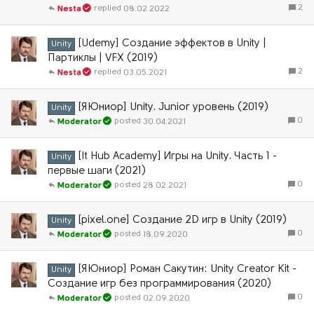
2
08.02.2022
Nesta
[Udemy] Создание эффектов в Unity |
Unity
Партиклы | VFX (2019)
2
03.05.2021
Nesta
[ЯЮниор] Unity. Junior уровень (2019)
Unity
0
30.04.2021
Moderator
[It Hub Academy] Игры на Unity. Часть 1 -
Unity
первые шаги (2021)
0
28.02.2021
Moderator
[pixel.one] Создание 2D игр в Unity (2019)
Unity
0
18.09.2020
Moderator
[ЯЮниор] Роман Сакутин: Unity Creator Kit -
Unity
Создание игр без программирования (2020)
0
02.09.2020
Moderator