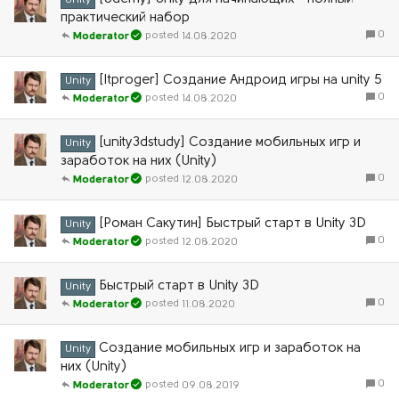
Unity
практический набор
0
14.08.2020
Moderator
[Itproger] Создание Андроид игры на unity 5
Unity
0
14.08.2020
Moderator
[unity3dstudy] Создание мобильных игр и
Unity
заработок на них (Unity)
0
12.08.2020
Moderator
[Роман Сакутин] Быстрый старт в Unity 3D
Unity
0
12.08.2020
Moderator
Быстрый старт в Unity 3D
Unity
0
11.08.2020
Moderator
Создание мобильных игр и заработок на
Unity
них (Unity)
0
09.08.2019
Moderator