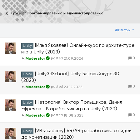
Курсы по Программированию и администрированию
Фильтры
[Илья Яковлев] Онлайн-курс по архитектуре
Unity
игр в Unity (2023)
0
21.09.2024
Moderator
[Unity3dSchool] Unity Базовый курс 3D
Unity
(2023)
0
23.12.2023
Moderator
[Нетология] Виктор Польщиков, Данил
Unity
Ефремов - Разработчик игр на Unity (2020)
0
18.08.2023
Moderator
[VR-academy] VR/AR-разработчик: от идеи
Unity
до монетизации (2020)