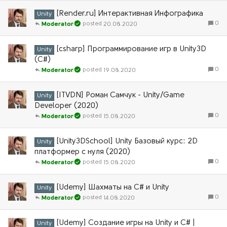
[Render.ru] Интерактивная Инфографика
Unity
0
20.08.2020
Moderator
[csharp] Программирование игр в Unity3D
Unity
(C#)
0
19.08.2020
Moderator
[ITVDN] Роман Самчук - Unity/Game
Unity
Developer (2020)
0
15.08.2020
Moderator
[Unity3DSchool] Unity Базовый курс: 2D
Unity
платформер с нуля (2020)
0
15.08.2020
Moderator
[Udemy] Шахматы на C# и Unity
Unity
0
14.08.2020
Moderator
[Udemy] Создание игры на Unity и C# |
Unity