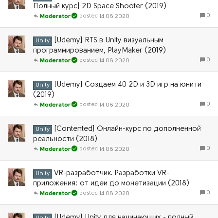
Полный курс| 2D Space Shooter (2019)
0
14.08.2020
Moderator
[Udemy] RTS в Unity визуальным
Unity
программированием, PlayMaker (2019)
0
14.08.2020
Moderator
[Udemy] Создаем 40 2D и 3D игр на юнити
Unity
(2019)
0
14.08.2020
Moderator
[Contented] Онлайн-курс по дополненной
Unity
реальности (2018)
0
14.08.2020
Moderator
VR-разработчик. Разработки VR-
Unity
приложения: от идеи до монетизации (2018)
0
14.08.2020
Moderator
[Udemy] Unity для начинающих - полный