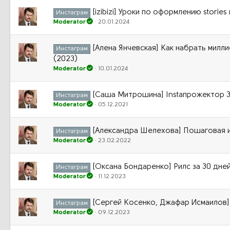
[izibizi] Уроки по оформлению stori
Инстаграм
Moderator
20.01.2024
[Алена Янчевская] Как набрать милл
Инстаграм
(2023)
Moderator
10.01.2024
[Саша Митрошина] Instaпрожектор 3
Инстаграм
Moderator
05.12.2021
[Александра Шелехова] Пошаговая и
Инстаграм
Moderator
23.02.2022
[Оксана Бондаренко] Рилс за 30 дней
Инстаграм
Moderator
11.12.2023
[Сергей Косенко, Джафар Исмаилов]
Инстаграм
Moderator
09.12.2023