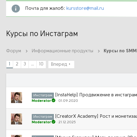
Почта для жалоб:
kursstore@mail.ru
Курсы по Инстаграм
Форум
Информационные продукты
Курсы по SMM
1
2
3
...
10
Вперед
[InstaHelp] Продвижение в инстагра
Инстаграм
Moderator
01.09.2020
[CreatorX Academy] Рост и монетиза
Инстаграм
Moderator
21.12.2025