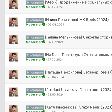
[Stepik] Продвижение в социальных 
Инстаграм
Moderator
17.08.2024
[Ирина Левинкова] МК Reels (2024)
Инстаграм
Moderator
03.08.2024
[Галина Мельникова] Секреты сториз
Инстаграм
Moderator
02.07.2024
[Ия Гаас] Практикум «Охватительные
Инстаграм
Moderator
27.06.2024
[Наташа Панфилова] Вебинар Reels 
Инстаграм
Moderator
23.06.2024
[Product University] Таргетолог (2024
Инстаграм
Moderator
22.05.2024
[Катя Квасникова] Crazy Reels (2023
Инстаграм