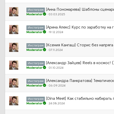
[Анна Пономарева] Шаблоны сценари
Инстаграм
Moderator
03.03.2025
[Арина Алекс] Курс по заработку на re
Инстаграм
Moderator
19.12.2024
[Ксения Кангаш] Сторис без напряга
Инстаграм
Moderator
07.11.2024
[Александр Зайцев] Reels в космос! 
Инстаграм
Moderator
01.10.2024
[Александра Панкратова] Тематическа
Инстаграм
Moderator
06.09.2024
[Dina Meet] Как стабильно набирать 
Инстаграм
Moderator
24.08.2024