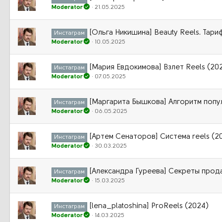
Moderator
21.05.2025
[Ольга Никишина] Beauty Reels. Тар
Инстаграм
Moderator
10.05.2025
[Мария Евдокимова] Взлет Reels (20
Инстаграм
Moderator
07.05.2025
[Маргарита Бышкова] Алгоритм попу
Инстаграм
Moderator
06.05.2025
[Артем Сенаторов] Cистема reels (2
Инстаграм
Moderator
30.03.2025
[Александра Гуреева] Секреты прод
Инстаграм
Moderator
15.03.2025
[lena_platoshina] ProReels (2024)
Инстаграм
Moderator
14.03.2025