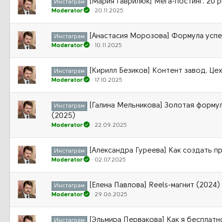
[Мария Гаврилюк] Мега-постинг. 20 р
Инстаграм
Moderator
20.11.2025
[Анастасия Морозова] Формула успе
Инстаграм
Moderator
10.11.2025
[Кирилл Безиков] Контент завод. Це
Инстаграм
Moderator
17.10.2025
[Галина Мельникова] Золотая форму
Инстаграм
(2025)
Moderator
22.09.2025
[Александра Гуреева] Как создать п
Инстаграм
Moderator
02.07.2025
[Елена Павлова] Reels-магнит (2024)
Инстаграм
Moderator
29.06.2025
[Эльмира Первакова] Как я бесплатн
Инстаграм