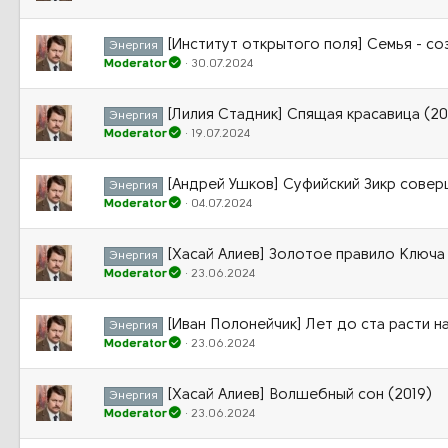
[Институт открытого поля] Семья - со
Энергия
Moderator
30.07.2024
[Лилия Стадник] Спящая красавица (2
Энергия
Moderator
19.07.2024
[Андрей Ушков] Суфийский Зикр совер
Энергия
Moderator
04.07.2024
[Хасай Алиев] Золотое правило Ключа 
Энергия
Moderator
23.06.2024
[Иван Полонейчик] Лет до ста расти н
Энергия
Moderator
23.06.2024
[Хасай Алиев] Волшебный сон (2019)
Энергия
Moderator
23.06.2024