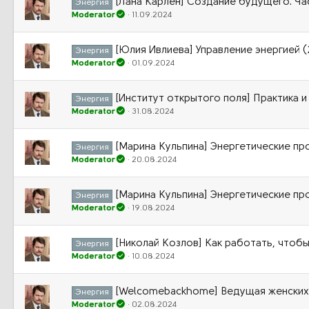
[Лана Карлен] Создание будущего. Ча
Энергия
Moderator
11.09.2024
[Юлия Ивлиева] Управление энергией 
Энергия
Moderator
01.09.2024
[Институт открытого поля] Практика и 
Энергия
Moderator
31.08.2024
[Марина Кульпина] Энергетические пр
Энергия
Moderator
20.08.2024
[Марина Кульпина] Энергетические пр
Энергия
Moderator
19.08.2024
[Николай Козлов] Как работать, чтоб
Энергия
Moderator
10.08.2024
[Welcomebackhome] Ведущая женских 
Энергия
Moderator
02.08.2024