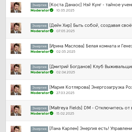
[Коста Данаос] Нэй Кунг - тайное уче
Энергия
Moderator
10.05.2025
[Дейн Хир] Быть собой, создавая своё
Энергия
Moderator
07.05.2025
[Ирина Маслова] Белая комната и Гене
Энергия
Moderator
02.05.2025
[Дмитрий Богданов] Клуб Выживальщик
Энергия
Moderator
02.04.2025
[Мария Котлярова] Энергозагрузка Ро
Энергия
Moderator
27.03.2025
[Maitreya Fields] DM - Отключитесь от
Энергия
Moderator
15.02.2025
[Лана Карлен] Энергия есть! Управлен
Энергия