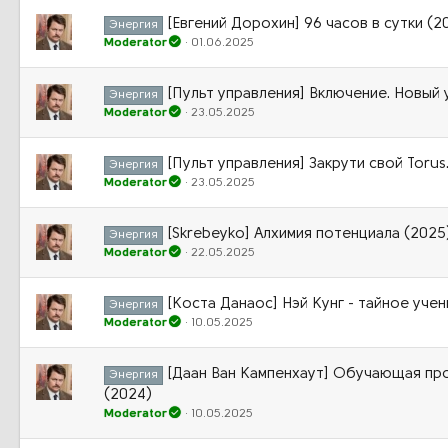
[Евгений Дорохин] 96 часов в сутки (2
Энергия
Moderator
01.06.2025
[Пульт управления] Включение. Новый
Энергия
Moderator
23.05.2025
[Пульт управления] Закрути свой Torus
Энергия
Moderator
23.05.2025
[Skrebeyko] Алхимия потенциала (2025
Энергия
Moderator
22.05.2025
[Коста Данаос] Нэй Кунг - тайное учен
Энергия
Moderator
10.05.2025
[Даан Ван Кампенхаут] Обучающая про
Энергия
(2024)
Moderator
10.05.2025