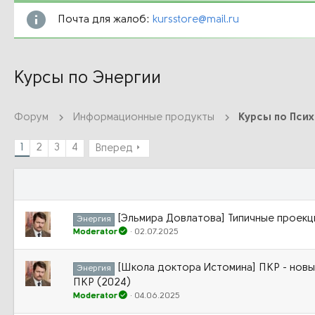
Почта для жалоб:
kursstore@mail.ru
Курсы по Энергии
Форум
Информационные продукты
Курсы по Пси
1
2
3
4
Вперед
[Эльмира Довлатова] Типичные проекц
Энергия
Moderator
02.07.2025
[Школа доктора Истомина] ПКР - новые
Энергия
ПКР (2024)
Moderator
04.06.2025