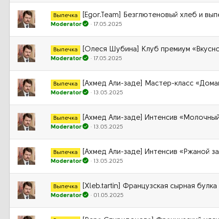
[Egor.Team] Безглютеновый хлеб и вып
Выпечка
Moderator
17.05.2025
[Олеся Шубина] Клуб премиум «Вкусно
Выпечка
Moderator
17.05.2025
[Ахмед Али-заде] Мастер-класс «Дома
Выпечка
Moderator
13.05.2025
[Ахмед Али-заде] Интенсив «Молочный
Выпечка
Moderator
13.05.2025
[Ахмед Али-заде] Интенсив «Ржаной з
Выпечка
Moderator
13.05.2025
[Xleb.tartin] Французская сырная булк
Выпечка
Moderator
01.05.2025