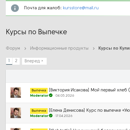
Почта для жалоб:
kursstore@mail.ru
Курсы по Выпечке
Форум
Информационные продукты
Курсы по Кул
1
2
Вперед
[Виктория Исакова] Мой первый хлеб 
Выпечка
Moderator
04.05.2026
[Елена Денисова] Курс по выпечке «Ую
Выпечка
Moderator
17.04.2026