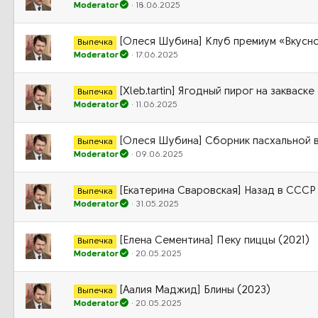
Moderator
18.06.2025
[Олеся Шубина] Клуб премиум «Вкусно
Выпечка
Moderator
17.06.2025
[Xleb.tartin] Ягодный пирог на закваск
Выпечка
Moderator
11.06.2025
[Олеся Шубина] Сборник пасхальной 
Выпечка
Moderator
09.06.2025
[Екатерина Сваровская] Назад в СССР 
Выпечка
Moderator
31.05.2025
[Елена Сементина] Пеку пиццы (2021)
Выпечка
Moderator
20.05.2025
[Аалия Маджид] Блины (2023)
Выпечка
Moderator
20.05.2025