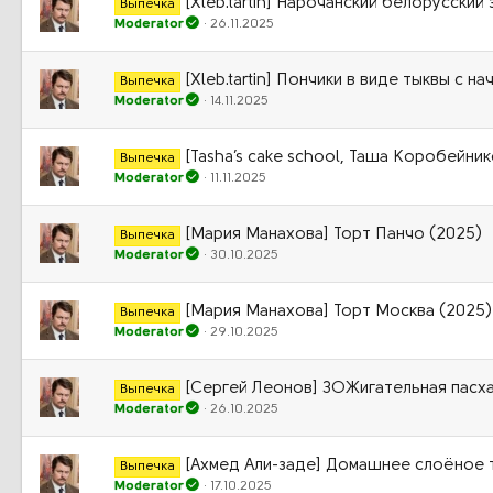
[Xleb.tartin] Нарочанский белорусский
Выпечка
Moderator
26.11.2025
[Xleb.tartin] Пончики в виде тыквы с н
Выпечка
Moderator
14.11.2025
[Tasha’s cake school, Таша Коробейник
Выпечка
Moderator
11.11.2025
[Мария Манахова] Торт Панчо (2025)
Выпечка
Moderator
30.10.2025
[Мария Манахова] Торт Москва (2025)
Выпечка
Moderator
29.10.2025
[Сергей Леонов] ЗОЖигательная пасха
Выпечка
Moderator
26.10.2025
[Ахмед Али-заде] Домашнее слоёное т
Выпечка
Moderator
17.10.2025