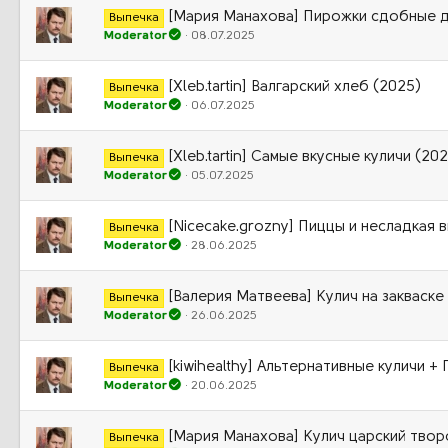
[Мария Манахова] Пирожки сдобные д
Выпечка
Moderator
08.07.2025
[Xleb.tartin] Валгарский хлеб (2025)
Выпечка
Moderator
06.07.2025
[Xleb.tartin] Самые вкусные куличи (20
Выпечка
Moderator
05.07.2025
[Nicecake.grozny] Пиццы и несладкая 
Выпечка
Moderator
28.06.2025
[Валерия Матвеева] Кулич на закваске
Выпечка
Moderator
26.06.2025
[kiwihealthy] Альтернативные куличи +
Выпечка
Moderator
20.06.2025
[Мария Манахова] Кулич царский твор
Выпечка