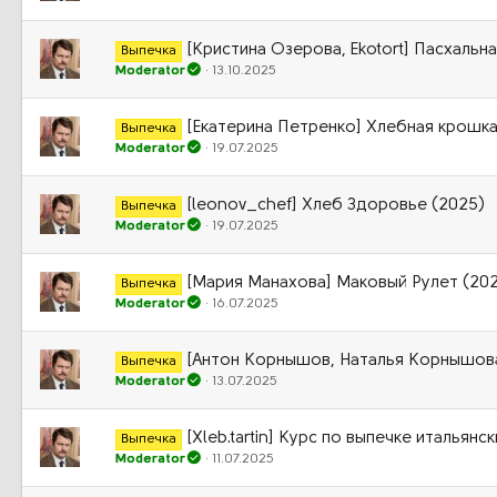
[Кристина Озерова, Ekotort] Пасхальн
Выпечка
Moderator
13.10.2025
[Екатерина Петренко] Хлебная крошка
Выпечка
Moderator
19.07.2025
[leonov_chef] Хлеб Здоровье (2025)
Выпечка
Moderator
19.07.2025
[Мария Манахова] Маковый Рулет (20
Выпечка
Moderator
16.07.2025
[Антон Корнышов, Наталья Корнышова
Выпечка
Moderator
13.07.2025
[Xleb.tartin] Курс по выпечке итальянс
Выпечка
Moderator
11.07.2025