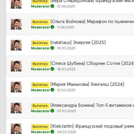
[Вера Спиридонова] Французский мясн
Выпечка
Moderator
15.04.2025
[Ольга Войнова] Марафон по пшеничн
Выпечка
Moderator
11.04.2025
[natahaus] Энергия (2025)
Выпечка
Moderator
19.03.2025
[Олеся Шубина] Сборник Сотня (2024
Выпечка
Moderator
18.03.2025
[Мария Манахова] Хингалш (2024)
Выпечка
Moderator
12.03.2025
[Александра Бонина] Топ-5 витаминов
Выпечка
Moderator
07.03.2025
[Xleb.tartin] Французский подовый ре
Выпечка
Moderator
04.03.2025