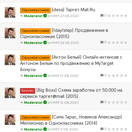
[desa] Таргет.Mail.Ru
Одноклассники
0
27.08.2020
Moderator
[1day1step] Продвижение в
Одноклассники
Одноклассниках (2015)
0
24.08.2020
Moderator
[Антон Белый] Онлайн интенсив с
Одноклассники
Антоном Белым по продвижению в MyTarget
Бонусы
0
13.08.2020
Moderator
[Big Boss] Схема заработка от 50.000 на
Бизнес
сервисе таргет@mail [2015]
0
12.08.2020
Moderator
[Сила Тарас, Новиков Александр]
Одноклассники
Миллионер в Одноклассниках [2014]
0
11.08.2020
Moderator