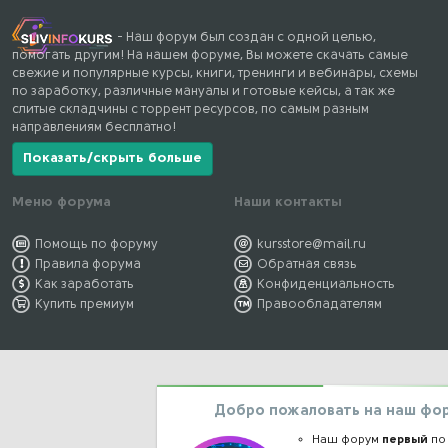
- Наш форум был создан с одной целью,
помогать другим! На нашем форуме, Вы можете скачать самые
свежие и популярные курсы, книги, тренинги и вебинары, схемы
по заработку, различные мануалы и готовые кейсы, а так же
слитые складчины с торрент ресурсов, по самым разным
направлениям бесплатно!
Показать/скрыть больше
Меню форума
Наши контакты
Помощь по форуму
kursstore@mail.ru
Правила форума
Обратная связь
Как заработать
Конфиденциальность
Купить премиум
Правообладателям
Добро пожаловать на наш фо
Наш форум
первый
по