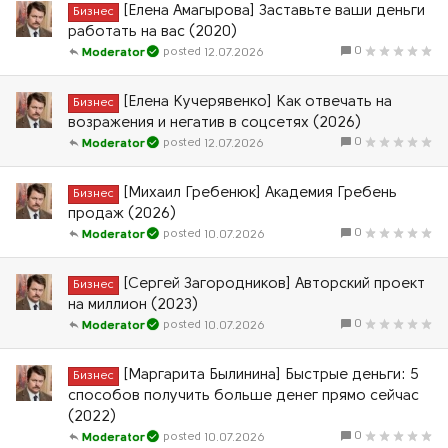
[Елена Амагырова] Заставьте ваши деньги
Бизнес
работать на вас (2020)
0
12.07.2026
Moderator
[Елена Кучерявенко] Как отвечать на
Бизнес
возражения и негатив в соцсетях (2026)
0
12.07.2026
Moderator
[Михаил Гребенюк] Академия Гребень
Бизнес
продаж (2026)
0
10.07.2026
Moderator
[Сергей Загородников] Авторский проект
Бизнес
на миллион (2023)
0
10.07.2026
Moderator
[Маргарита Былинина] Быстрые деньги: 5
Бизнес
способов получить больше денег прямо сейчас
(2022)
0
10.07.2026
Moderator