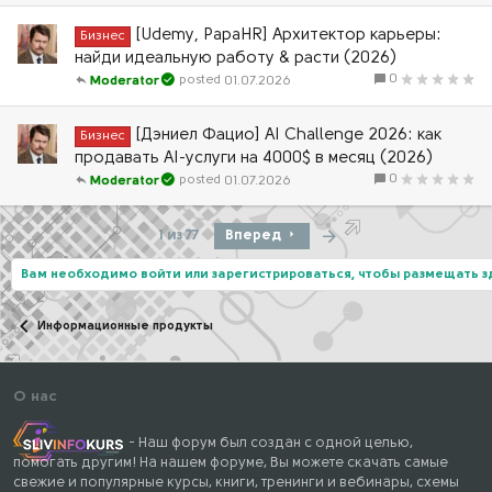
[Udemy, PapaHR] Архитектор карьеры:
Бизнес
найди идеальную работу & расти (2026)
0
01.07.2026
Moderator
[Дэниел Фацио] AI Challenge 2026: как
Бизнес
продавать AI-услуги на 4000$ в месяц (2026)
0
01.07.2026
Moderator
Последняя
1 из 77
Вперед
Вам необходимо войти или зарегистрироваться, чтобы размещать 
Информационные продукты
О нас
- Наш форум был создан с одной целью,
помогать другим! На нашем форуме, Вы можете скачать самые
свежие и популярные курсы, книги, тренинги и вебинары, схемы