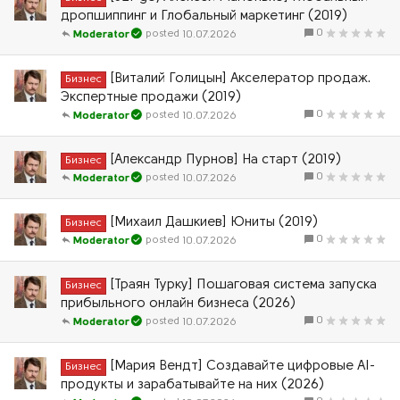
дропшиппинг и Глобальный маркетинг (2019)
0
10.07.2026
Moderator
[Виталий Голицын] Акселератор продаж.
Бизнес
Экспертные продажи (2019)
0
10.07.2026
Moderator
[Александр Пурнов] На старт (2019)
Бизнес
0
10.07.2026
Moderator
[Михаил Дашкиев] Юниты (2019)
Бизнес
0
10.07.2026
Moderator
[Траян Турку] Пошаговая система запуска
Бизнес
прибыльного онлайн бизнеса (2026)
0
10.07.2026
Moderator
[Мария Вендт] Cоздавайте цифровые AI-
Бизнес
продукты и зарабатывайте на них (2026)