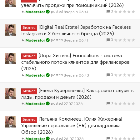
увеличить продажи при помощи акций (2026)
0
Вчера в 06:41
Moderator
[Digital Real Estate] Заработок на Faceless
Бизнес
Instagram и X без личного бренда (2026)
0
Вчера в 06:41
Moderator
[Лора Хиггинс] Foundations - система
Бизнес
стабильного потока клиентов для фрилансеров
(2026)
0
Вчера в 06:40
Moderator
[Елена Кучерявенко] Как срочно получить
Бизнес
лиды, продажи и деньги (2026)
0
27.07.2026
Moderator
[Татьяна Коломеец, Юлия Жижерина]
Бизнес
Управление персоналом (HR) для кадровика.
Обзор (2026)
0
26.07.2026
Moderator