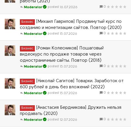
работы (2021)
0
16.07.2026
Moderator
[Михаил Гаврилов] Продвинутый курс по
Бизнес
созданию и монетизации сайтов. Повтор (2020)
0
15.07.2026
Moderator
[Роман Колесников] Пошаговый
Бизнес
видеокурс по продаже товаров через
одностраничные сайты. Повтор (2018)
0
15.07.2026
Moderator
[Николай Сагитов] Товарки. Заработок от
Бизнес
600 рублей в день без вложений (2022)
0
15.07.2026
Moderator
[Анастасия Бердникова] Дружить нельзя
Бизнес
продавать (2020)
0
12.07.2026
Moderator