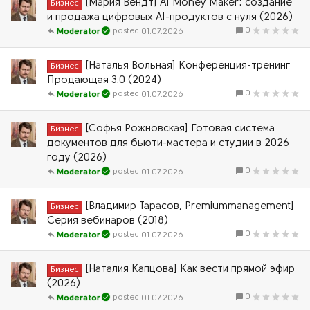
[Мария Вендт] AI Money Maker: создание
Бизнес
и продажа цифровых AI-продуктов с нуля (2026)
0
01.07.2026
Moderator
[Наталья Вольная] Конференция-тренинг
Бизнес
Продающая 3.0 (2024)
0
01.07.2026
Moderator
[Софья Рожновская] Готовая система
Бизнес
документов для бьюти-мастера и студии в 2026
году (2026)
0
01.07.2026
Moderator
[Владимир Тарасов, Premiummanagement]
Бизнес
Серия вебинаров (2018)
0
01.07.2026
Moderator
[Наталия Капцова] Как вести прямой эфир
Бизнес
(2026)
0
01.07.2026
Moderator