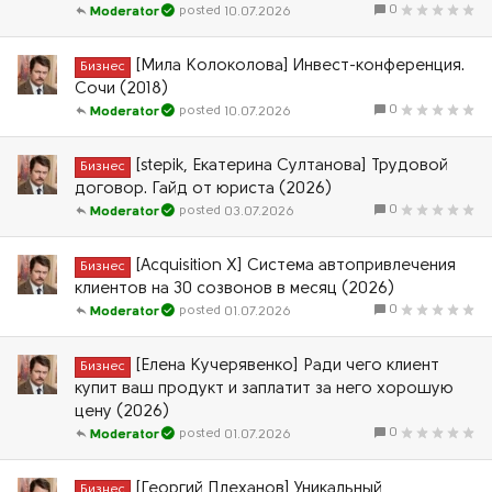
0
10.07.2026
Moderator
[Мила Колоколова] Инвест-конференция.
Бизнес
Сочи (2018)
0
10.07.2026
Moderator
[stepik, Екатерина Султанова] Трудовой
Бизнес
договор. Гайд от юриста (2026)
0
03.07.2026
Moderator
[Acquisition X] Система автопривлечения
Бизнес
клиентов на 30 созвонов в месяц (2026)
0
01.07.2026
Moderator
[Елена Кучерявенко] Ради чего клиент
Бизнес
купит ваш продукт и заплатит за него хорошую
цену (2026)
0
01.07.2026
Moderator
[Георгий Плеханов] Уникальный
Бизнес