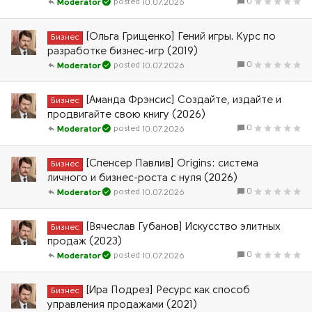
0
10.07.2026
Moderator
[Ольга Грищенко] Гений игры. Курс по
Бизнес
разработке бизнес-игр (2019)
0
10.07.2026
Moderator
[Аманда Фрэнсис] Создайте, издайте и
Бизнес
продвигайте свою книгу (2026)
0
10.07.2026
Moderator
[Спенсер Павлив] Origins: система
Бизнес
личного и бизнес-роста с нуля (2026)
0
10.07.2026
Moderator
[Вячеслав Губанов] Искусство элитных
Бизнес
продаж (2023)
0
10.07.2026
Moderator
[Ира Подрез] Ресурс как способ
Бизнес
управления продажами (2021)