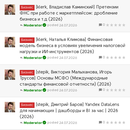
[klerk, Владислав Каминский] Претензии
Бизнес
ФНС при работе с маркетплейсом: дробление
бизнеса и т.д (2026)
0
24.07.2026
Moderator
[klerk, Наталья Климова] Финансовая
Бизнес
модель бизнеса в условиях увеличения налоговой
нагрузки и ИИ-инструментов (2026)
0
24.07.2026
Moderator
[stepik, Виктория Малыханова, Игорь
Бизнес
Трусов] Основы МСФО (Международные
стандарты финансовой отчетности) (2026)
0
24.07.2026
Moderator
[stepik, Дмитрий Баров] Yandex DataLens
Бизнес
для начинающих | дашборды и BI за час | 2026
(2026)
0
24.07.2026
Moderator