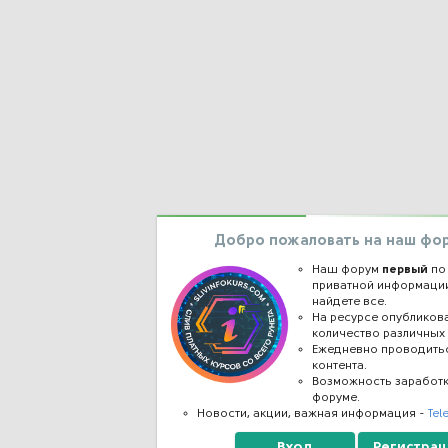
Добро пожаловать на наш фо
Наш форум
первый
по
приватной информации
найдете все.
На ресурсе опублико
количество различных 
Ежедневно проводить
контента.
Возможность заработ
форуме.
Новости, акции, важная информация -
Tel
Вход
Регистрац