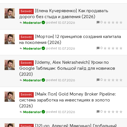
[Елена Кучерявенко] Как продавать
Бизнес
дорого без стыда и давления (2026)
0
10.07.2026
Moderator
[Мортон] 12 принципов создания капитала
Бизнес
на поколения (2026)
0
10.07.2026
Moderator
[Udemy, Alex Nekrashevich] Уроки по
Бизнес
Google Таблицам: большой гайд для новичков
(2020)
0
10.07.2026
Moderator
[Майк Пол] Gold Money Broker Pipeline:
Бизнес
система заработка на инвестициях в золото
(2026)
0
10.07.2026
Moderator
[321-go, Алексей Мамонько] Глобальный
Бизнес