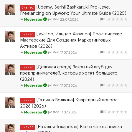
[Udemy, Serhii Zashkaruk] Pro-Level
Бизнес
Freelancing on Upwork: Your Ultimate Guide (2025)
0
22.07.2026
Moderator
[lava.top, Ильдар Хазипов] Практические
Бизнес
Мастерские Для Создания Маркетинговых
Активов (2026)
0
17.07.2026
Moderator
[Деловая среда] Закрытый клуб для
Бизнес
предпринимателей, которые хотят большего
(2024)
0
17.07.2026
Moderator
[Татьяна Волкова] Квартирный вопрос
Бизнес
2026 (2026)
0
17.07.2026
Moderator
[Наталья Токарская] Все секреты поиска
Бизнес