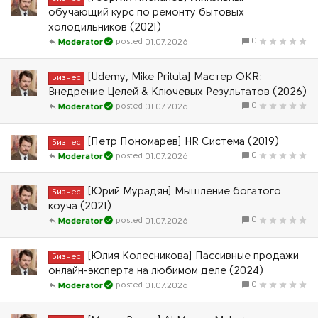
обучающий курс по ремонту бытовых
холодильников (2021)
0
01.07.2026
Moderator
[Udemy, Mike Pritula] Мастер OKR:
Бизнес
Внедрение Целей & Ключевых Результатов (2026)
0
01.07.2026
Moderator
[Петр Пономарев] HR Система (2019)
Бизнес
0
01.07.2026
Moderator
[Юрий Мурадян] Мышление богатого
Бизнес
коуча (2021)
0
01.07.2026
Moderator
[Юлия Колесникова] Пассивные продажи
Бизнес
онлайн-эксперта на любимом деле (2024)
0
01.07.2026
Moderator