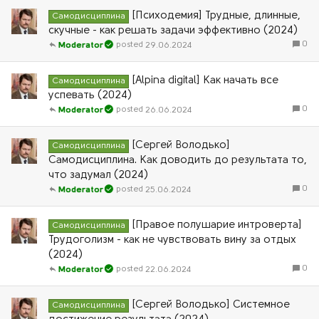
[Психодемия] Трудные, длинные,
Самодисциплина
скучные - как решать задачи эффективно (2024)
0
29.06.2024
Moderator
[Alpina digital] Как начать все
Самодисциплина
успевать (2024)
0
26.06.2024
Moderator
[Сергей Володько]
Самодисциплина
Самодисциплина. Как доводить до результата то,
что задумал (2024)
0
25.06.2024
Moderator
[Правое полушарие интроверта]
Самодисциплина
Трудоголизм - как не чувствовать вину за отдых
(2024)
0
22.06.2024
Moderator
[Сергей Володько] Системное
Самодисциплина