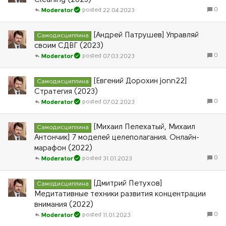
Cleaning (2023)
0
22.04.2023
Moderator
[Андрей Патрушев] Управляй
Самодисциплина
своим СДВГ (2023)
0
07.03.2023
Moderator
[Евгений Дорохин jonn22]
Самодисциплина
Стратегия (2023)
0
07.02.2023
Moderator
[Михаил Пелехатый, Михаил
Самодисциплина
Антончик] 7 моделей целеполагания. Онлайн-
марафон (2022)
0
31.01.2023
Moderator
[Дмитрий Петухов]
Самодисциплина
Медитативные техники развития концентрации
внимания (2022)
0
11.01.2023
Moderator