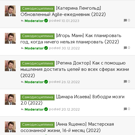
[Катерина Ленгольд]
Самодисциплина
Обновленный Agile-ежедневник (2022)
0
10.01.2023
Moderator
[Игорь Манн] Как планировать
Самодисциплина
год, когда ничего нельзя планировать (2022)
0
30.12.2022
Moderator
[Регина Доктор] Как с помощью
Самодисциплина
мышления достигать целей во всех сферах жизни
(2022)
0
26.12.2022
Moderator
[Динара Исаева] Взбодри мозги
Самодисциплина
2.0 (2022)
0
20.12.2022
Moderator
[Анна Ященко] Мастерская
Самодисциплина
осознанной жизни, 16-й месяц (2022)