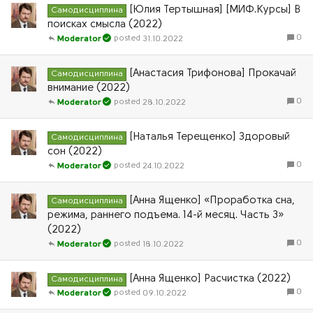
[Юлия Тертышная] [МИФ.Курсы] В
Самодисциплина
поисках смысла (2022)
0
31.10.2022
Moderator
[Анастасия Трифонова] Прокачай
Самодисциплина
внимание (2022)
0
28.10.2022
Moderator
[Наталья Терещенко] Здоровый
Самодисциплина
сон (2022)
0
24.10.2022
Moderator
[Анна Ященко] «Проработка сна,
Самодисциплина
режима, раннего подъема. 14-й месяц. Часть 3»
(2022)
0
18.10.2022
Moderator
[Анна Ященко] Расчистка (2022)
Самодисциплина
0
09.10.2022
Moderator