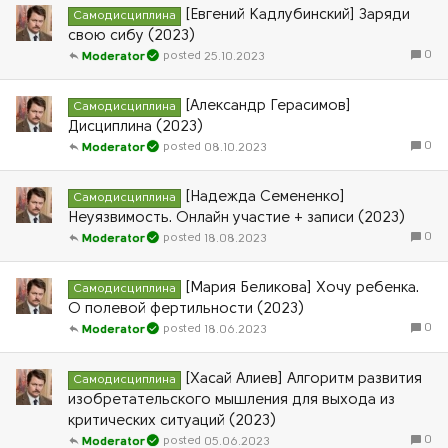
[Евгений Кадлубинский] Заряди
Самодисциплина
свою сибу (2023)
0
25.10.2023
Moderator
[Александр Герасимов]
Самодисциплина
Дисциплина (2023)
0
08.10.2023
Moderator
[Надежда Семененко]
Самодисциплина
Неуязвимость. Онлайн участие + записи (2023)
0
18.08.2023
Moderator
[Мария Беликова] Хочу ребенка.
Самодисциплина
О полевой фертильности (2023)
0
18.06.2023
Moderator
[Хасай Алиев] Алгоритм развития
Самодисциплина
изобретательского мышления для выхода из
критических ситуаций (2023)
0
05.06.2023
Moderator