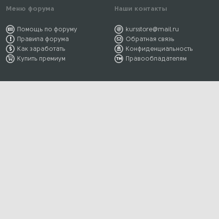
Меню форума
Наши контакты
Помощь по форуму
kursstore@mail.ru
Правила форума
Обратная связь
Как заработать
Конфиденциальность
Купить премиум
Правообладателям