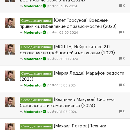
достижение результата (2024)
0
16.05.2024
Moderator
[Олег Торсунов] Вредные
Самодисциплина
привычки. Избавление от зависимостей (2023)
0
02.05.2024
Moderator
[МСППН] Нейрофитнес 2.0
Самодисциплина
осознание потребностей и мотивации (2023)
0
20.03.2024
Moderator
[Мария Ледда] Марафон радости
Самодисциплина
(2023)
0
15.03.2024
Moderator
[Владимир Макулов] Система
Самодисциплина
безопасности хомосапиенса (2024)
0
15.03.2024
Moderator
[Михаил Петров] Техники
Самодисциплина