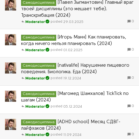
[Павел Зыгмантович] Главный враг
Самодисциплина
твоей дисциплины (это мешает тебе).
Транскрибация (2024)
0
29.03.2025
Moderator
[Игорь Манн] Как планировать,
Самодисциплина
когда ничего нельзя планировать (2024)
0
01.02.2025
Moderator
[nativalife] Нарушение пищевого
Самодисциплина
поведения. Биологика. Еда (2024)
0
19.12.2024
Moderator
[Магомед Шамхалов] TickTick по
Самодисциплина
шагам (2024)
0
05.12.2024
Moderator
[ADHD school] Месяц СДВГ-
Самодисциплина
лайфхаков (2024)
0
11.09.2024
Moderator