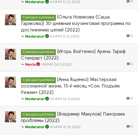
0
13.12.2022
Moderator
[Ольга Новикова (Саша
Самодисциплина
Гарикова)] 30-дневная коучинговая программа по
достижению целей (2022)
0
11.12.2022
Moderator
[Игорь Войтенко] Арена. Тариф
Самодисциплина
Стандарт (2022)
2
24.11.2022
Nesta
[Анна Ященко] Мастерская
Самодисциплина
осознанной жизни, 15-й месяц «Сон. Подъем.
Режим» (2022)
0
16.11.2022
Moderator
[Владимир Макулов] Панорама
Самодисциплина
проблемы (2022)
0
31.10.2022
Moderator