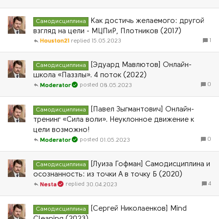
Как достичь желаемого: другой
Самодисциплина
взгляд на цели - МЦПиР, Плотников (2017)
1
Houston21
15.05.2023
[Эдуард Мавлютов] Онлайн-
Самодисциплина
школа «Паззлы». 4 поток (2022)
0
08.05.2023
Moderator
[Павел Зыгмантович] Онлайн-
Самодисциплина
тренинг «Сила воли». Неуклонное движение к
цели возможно!
0
01.05.2023
Moderator
[Луиза Гофман] Самодисциплина и
Самодисциплина
осознанность: из точки А в точку Б (2020)
4
30.04.2023
Nesta
[Сергей Николаенков] Mind
Самодисциплина