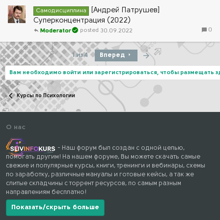
[Андрей Патрушев]
Самодисциплина
Суперконцентрация (2022)
0
30.09.2022
Moderator
Последняя
1 из 4
Вперед
Вам необходимо войти или зарегистрироваться, чтобы размещать 
Курсы по Психологии
О нас
- Наш форум был создан с одной целью,
помогать другим! На нашем форуме, Вы можете скачать самые
свежие и популярные курсы, книги, тренинги и вебинары, схемы
по заработку, различные мануалы и готовые кейсы, а так же
слитые складчины с торрент ресурсов, по самым разным
направлениям бесплатно!
Показать/скрыть больше