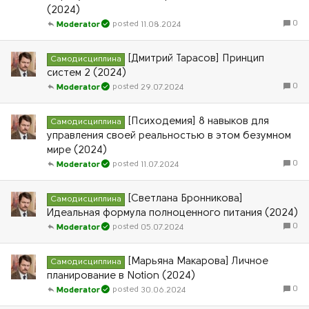
(2024)
0
11.08.2024
Moderator
[Дмитрий Тарасов] Принцип
Самодисциплина
систем 2 (2024)
0
29.07.2024
Moderator
[Психодемия] 8 навыков для
Самодисциплина
управления своей реальностью в этом безумном
мире (2024)
0
11.07.2024
Moderator
[Светлана Бронникова]
Самодисциплина
Идеальная формула полноценного питания (2024)
0
05.07.2024
Moderator
[Марьяна Макарова] Личное
Самодисциплина
планирование в Notion (2024)
0
30.06.2024
Moderator