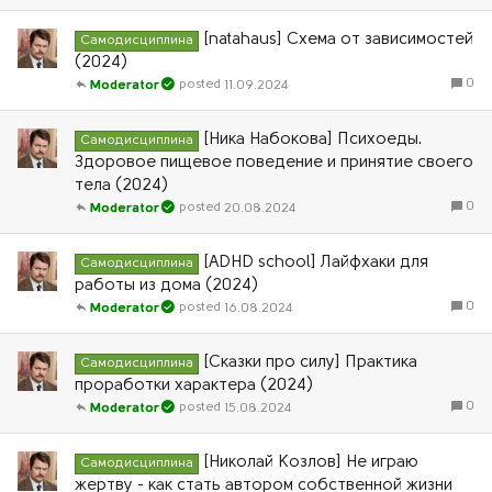
[natahaus] Схема от зависимостей
Самодисциплина
(2024)
0
11.09.2024
Moderator
[Ника Набокова] Психоеды.
Самодисциплина
Здоровое пищевое поведение и принятие своего
тела (2024)
0
20.08.2024
Moderator
[ADHD school] Лайфхаки для
Самодисциплина
работы из дома (2024)
0
16.08.2024
Moderator
[Сказки про силу] Практика
Самодисциплина
проработки характера (2024)
0
15.08.2024
Moderator
[Николай Козлов] Не играю
Самодисциплина
жертву - как стать автором собственной жизни