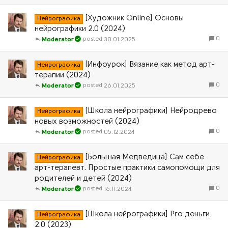
[Художник Online] Основы
Нейрографика
нейрографики 2.0 (2024)
0
30.01.2025
Moderator
[Инфоурок] Вязание как метод арт-
Нейрографика
терапии (2024)
0
26.01.2025
Moderator
[Школа нейрографики] Нейродрево
Нейрографика
новых возможностей (2024)
0
05.12.2024
Moderator
[Большая Медведица] Сам себе
Нейрографика
арт-терапевт. Простые практики самопомощи для
родителей и детей (2024)
0
16.11.2024
Moderator
[Школа нейрографики] Pro деньги
Нейрографика
2.0 (2023)