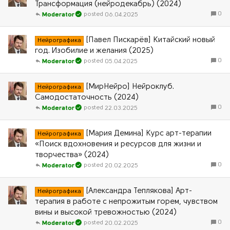
Трансформация (нейродекабрь) (2024)
0
06.04.2025
Moderator
[Павел Пискарёв] Китайский новый
Нейрографика
год. Изобилие и желания (2025)
0
05.04.2025
Moderator
[МирНейро] Нейроклуб.
Нейрографика
Самодостаточность (2024)
0
22.03.2025
Moderator
[Мария Демина] Курс арт-терапии
Нейрографика
«Поиск вдохновения и ресурсов для жизни и
творчества» (2024)
0
20.02.2025
Moderator
[Александра Теплякова] Арт-
Нейрографика
терапия в работе с непрожитым горем, чувством
вины и высокой тревожностью (2024)
0
20.02.2025
Moderator