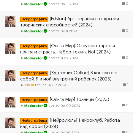
0
09.11.2024
Moderator
[Edston] Арт-терапия в открытии
Нейрографика
творческих способностей (2024)
0
04.11.2024
Moderator
[Ольга Мир] Отпусти старое и
Нейрографика
притяни страсть. Набор техник №1 (2024)
0
11.09.2024
Moderator
[Художник Online] В контакте с
Нейрографика
собой. Я и мой внутренний ребенок (2023)
1
fletta
07.09.2024
[Ольга Мир] Границы (2023)
Нейрографика
0
06.09.2024
Moderator
[НейроИюль] Нейроклуб. Работа
Нейрографика
над собой (2024)
0
04.09.2024