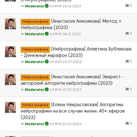
(Нейрографика) (2023)
0
26.12.2023
Moderator
[Анастасия Анисимова] Метод +
Нейрографика
Нейрографика (2023)
0
04.12.2023
Moderator
[Нейрографика] Алевтина Бубликова
Нейрографика
- Денежный марафон (2023)
0
29.07.2023
Moderator
[Анастасия Анисимова] Эверест -
Нейрографика
авторский алгоритм нейрографики (2023)
0
10.05.2023
Moderator
[Елена Некрасовская] Алгоритмы
Нейрографика
нейрографики на все случаи жизни. 40+ эфиров
(2022)
0
26.01.2023
Moderator