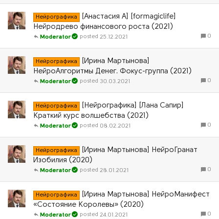
[Анастасия А] [formagiclife]
Нейрографика
Нейродрево финансового роста (2021)
0
25.12.2021
Moderator
[Ирина Мартынова]
Нейрографика
НейроАлгоритмы Денег. Фокус-группа (2021)
0
30.03.2021
Moderator
[Нейрографика] [Лана Сапир]
Нейрографика
Краткий курс волшебства (2021)
0
08.02.2021
Moderator
[Ирина Мартынова] НейроГранат
Нейрографика
Изобилия (2020)
0
28.01.2021
Moderator
[Ирина Мартынова] НейроМанифест
Нейрографика
«Состояние Королевы» (2020)
0
24.01.2021
Moderator