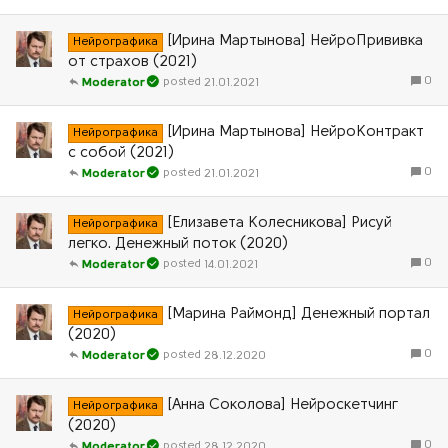
[Ирина Мартынова] НейроПрививка
Нейрографика
от страхов (2021)
0
21.01.2021
Moderator
[Ирина Мартынова] НейроКонтракт
Нейрографика
с собой (2021)
0
21.01.2021
Moderator
[Елизавета Колесникова] Рисуй
Нейрографика
легко. Денежный поток (2020)
0
14.01.2021
Moderator
[Марина Раймонд] Денежный портал
Нейрографика
(2020)
0
28.12.2020
Moderator
[Анна Соколова] Нейроскетчинг
Нейрографика
(2020)
0
28.12.2020
Moderator