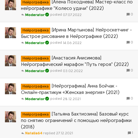
[Алена Походнева] Мастер-класс по
Нейрографика
нейрографике "Колесо удачи" (2022)
0
07.07.2022
Moderator
[Ирина Мартынова] Нейроскетчинг -
Нейрографика
Быстрое рисование в Нейрографике (2022)
0
14.06.2022
Moderator
[Анастасия Анисимова]
Нейрографика
Нейрографический марафон "Путь героя" (2022)
0
03.02.2022
Moderator
[Нейрографика] Анна Бойчак -
Нейрографика
Онлайн-практикум «Женская энергия» (2021)
0
28.12.2021
Moderator
[Татьяна Бахтиозина] Базовый курс
Нейрографика
по снятию ограничений с помощью нейрографики
(2018)
1
Natalia64
27.12.2021