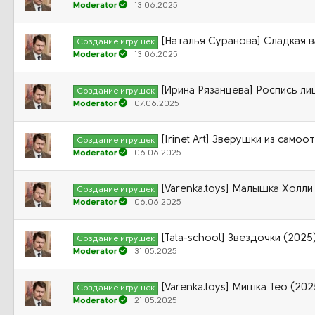
Moderator
13.06.2025
[Наталья Суранова] Сладкая в
Создание игрушек
Moderator
13.06.2025
[Ирина Рязанцева] Роспись ли
Создание игрушек
Moderator
07.06.2025
[Irinet Art] Зверушки из сам
Создание игрушек
Moderator
06.06.2025
[Varenka.toys] Малышка Холли
Создание игрушек
Moderator
06.06.2025
[Tata-school] Звездочки (2025
Создание игрушек
Moderator
31.05.2025
[Varenka.toys] Мишка Тео (202
Создание игрушек
Moderator
21.05.2025