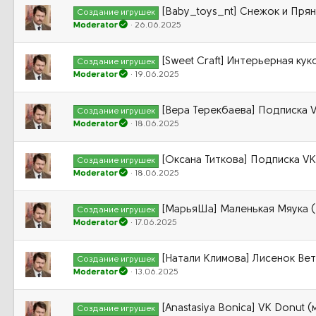
[Baby_toys_nt] Снежок и Прян
Создание игрушек
Moderator
26.06.2025
[Sweet Craft] Интерьерная кук
Создание игрушек
Moderator
19.06.2025
[Вера Терекбаева] Подписка 
Создание игрушек
Moderator
18.06.2025
[Оксана Титкова] Подписка VK
Создание игрушек
Moderator
18.06.2025
[МарьяШа] Маленькая Мяука 
Создание игрушек
Moderator
17.06.2025
[Натали Климова] Лисенок Ве
Создание игрушек
Moderator
13.06.2025
[Anastasiya Bonica] VK Donut (
Создание игрушек