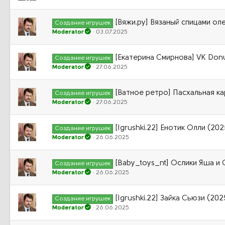
[Вяжи.ру] Вязаный спицами оле
Создание игрушек
Moderator
03.07.2025
[Екатерина Смирнова] VK Donu
Создание игрушек
Moderator
27.06.2025
[Ватное ретро] Пасхальная ка
Создание игрушек
Moderator
27.06.2025
[Igrushki.22] Енотик Олли (202
Создание игрушек
Moderator
26.06.2025
[Baby_toys_nt] Ослики Яша и
Создание игрушек
Moderator
26.06.2025
[Igrushki.22] Зайка Сьюзи (202
Создание игрушек
Moderator
26.06.2025