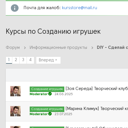
Почта для жалоб:
kursstore@mail.ru
Курсы по Созданию игрушек
Форум
Информационные продукты
DIY - Сделай 
1
2
3
4
Вперед
[Зоя Середа] Творческий клуб
Создание игрушек
Moderator
24.06.2025
[Марина Климук] Творческий к
Создание игрушек
Moderator
23.07.2025