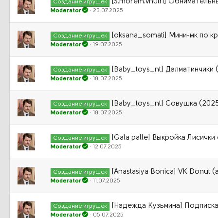
[S.morem.vnutri] Обнимательн
Создание игрушек
Moderator
23.07.2025
[oksana_somati] Мини-мк по к
Создание игрушек
Moderator
19.07.2025
[Baby_toys_nt] Далматинчики 
Создание игрушек
Moderator
18.07.2025
[Baby_toys_nt] Совушка (202
Создание игрушек
Moderator
18.07.2025
[Gala palle] Выкройка Лисичк
Создание игрушек
Moderator
12.07.2025
[Anastasiya Bonica] VK Donut 
Создание игрушек
Moderator
11.07.2025
[Надежда Кузьмина] Подписка 
Создание игрушек
Moderator
05.07.2025