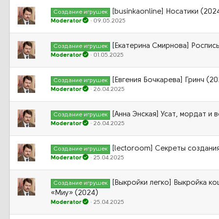
[businkaonline] Носатики (202
Создание игрушек
Moderator
09.05.2025
[Екатерина Смирнова] Роспись
Создание игрушек
Moderator
01.05.2025
[Евгения Бочкарева] Гринч (20
Создание игрушек
Moderator
26.04.2025
[Анна Энская] Усат, мордат и 
Создание игрушек
Moderator
26.04.2025
[lectoroom] Секреты создания
Создание игрушек
Moderator
25.04.2025
[Выкройки легко] Выкройка к
Создание игрушек
«Миу» (2024)
Moderator
25.04.2025