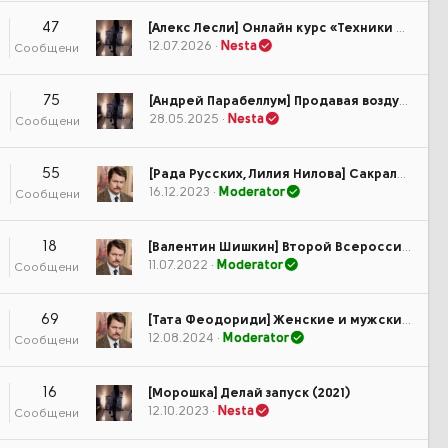
47
[Алекс Лесли] Онлайн курс «Техники доведения девушки до оргазма»
12.07.2026
Nesta
Сообщения
75
[Андрей Парабеллум] Продавая воздух. Инфобизнес и его монетизация
28.05.2025
Nesta
Сообщения
55
[Рада Русских, Лилия Нилова] Сакральный маркетинг. Тариф Посмотреть кино (2023)
16.12.2023
Moderator
Сообщения
18
[Валентин Шишкин] Второй Всероссийский кинетический форум (2022)
11.07.2022
Moderator
Сообщения
69
[Тата Феодориди] Женские и мужские жизни и их влияние на здоровье (2024)
12.08.2024
Moderator
Сообщения
16
[Морошка] Делай запуск (2021)
12.10.2023
Nesta
Сообщения