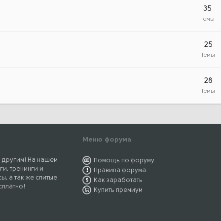
35
Темы
25
Темы
28
Темы
Меню форума
 другим! На нашем
Помощь по форуму
ги, тренинги и
Правила форума
ы, а так же слитые
Как заработать
сплатно!
Купить премиум