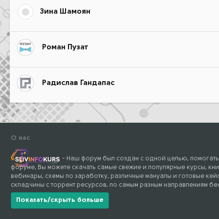
Зина Шамоян
Роман Пузат
Радислав Гандапас
О нас
- Наш форум был создан с одной целью, помогать
форуме, Вы можете скачать самые свежие и популярные курсы, кни
вебинары, схемы по заработку, различные мануалы и готовые кейс
складчины с торрент ресурсов, по самым разным направлениям бе
Показать/скрыть больше