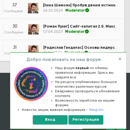
37
[Зина Шамоян] Пробуждение истинной сексуальности, самоценности и силы женщины (2023)
26.03.2024
Moderator
Сообщения
30
[Роман Пузат] Сайт-капитал 2.0. Максимальный доход (2021)
07.04.2023
Moderator
Сообщения
31
[Радислав Гандапас] Основы лидерства: искусство достижения цели (2023)
21.06.2023
Moderator
Сообщения
Добро пожаловать на наш форум
Наш форум
первый
по обмену
приватной информации. Здесь вы
найдете все.
Наши контакты
На ресурсе опубликовано большое
количество различных курсов.
Ежедневно проводиться обновление
kursstore@mail.ru
контента.
Обратная связь
Возможность заработка на нашем
форуме.
Конфиденциальность
Новости, акции, важная информация -
Telegram
Правообладателям
Вход
Регистрация
Верх
Низ