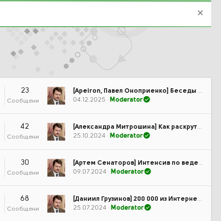
23
[Apeiron, Павел Оноприенко] Беседы о Бхагавад-Гите. Занятие 5 (2025)
04.12.2025
Moderator
Сообщения
42
[Александра Митрошина] Как раскрутить блог. Простая, понятная, полная инструкция (2024)
25.10.2024
Moderator
Сообщения
30
[Артем Сенаторов] Интенсив по ведению личных Telegram-каналов 2.0 (2024)
09.07.2024
Moderator
Сообщения
68
[Даниил Грузинов] 200 000 из Интернета (с 28 апреля по 2 мая) (2024)
25.07.2024
Moderator
Сообщения