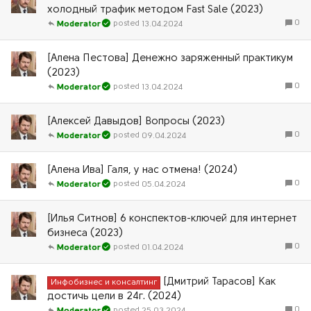
холодный трафик методом Fast Sale (2023)
0
13.04.2024
Moderator
[Алена Пестова] Денежно заряженный практикум
(2023)
0
13.04.2024
Moderator
[Алексей Давыдов] Вопросы (2023)
0
09.04.2024
Moderator
[Алена Ива] Галя, у нас отмена! (2024)
0
05.04.2024
Moderator
[Илья Ситнов] 6 конспектов-ключей для интернет
бизнеса (2023)
0
01.04.2024
Moderator
[Дмитрий Тарасов] Как
Инфобизнес и консалтинг
достичь цели в 24г. (2024)
0
25.03.2024