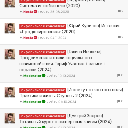
[Андрей Цыганков]
Инфобизнес и консалтинг
Система инфобизнеса (2020)
2
28.08.2025
Nesta
[Юрий Курилов] Интенсив
Инфобизнес и консалтинг
«Продюсирование» (2020)
2
04.11.2024
Nesta
[Галина Иевлева]
Инфобизнес и консалтинг
Продвижение и стили социального
взаимодействия. Тариф Участие + записи +
подарки (2024)
0
10.10.2024
Moderator
[Институт открытого поля]
Инфобизнес и консалтинг
Практика и жизнь. Ступень 2 (2024)
0
06.10.2024
Moderator
[Дмитрий Зверев]
Инфобизнес и консалтинг
Тотальный курс по экспертным книгам (2024)
0
01.10.2024