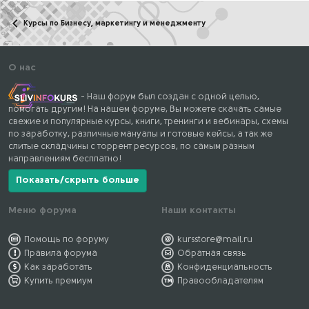
Курсы по Бизнесу, маркетингу и менеджменту
О нас
- Наш форум был создан с одной целью,
помогать другим! На нашем форуме, Вы можете скачать самые
свежие и популярные курсы, книги, тренинги и вебинары, схемы
по заработку, различные мануалы и готовые кейсы, а так же
слитые складчины с торрент ресурсов, по самым разным
направлениям бесплатно!
Показать/скрыть больше
Меню форума
Наши контакты
Помощь по форуму
kursstore@mail.ru
Правила форума
Обратная связь
Как заработать
Конфиденциальность
Купить премиум
Правообладателям