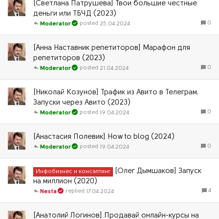
[Светлана Патрушева] Твои большие честные
деньги или ТБЧД (2023)
0
25.04.2024
Moderator
[Анна Наставник репетиторов] Марафон для
репетиторов (2023)
0
21.04.2024
Moderator
[Николай Козунов] Трафик из Авито в Телеграм.
Запуски через Авито (2023)
0
19.04.2024
Moderator
[Анастасия Полевик] How to blog (2024)
0
19.04.2024
Moderator
[Олег Дымшаков] Запуск
Инфобизнес и консалтинг
на миллион (2020)
4
17.04.2024
Nesta
[Анатолий Логинов] Продавай онлайн-курсы на