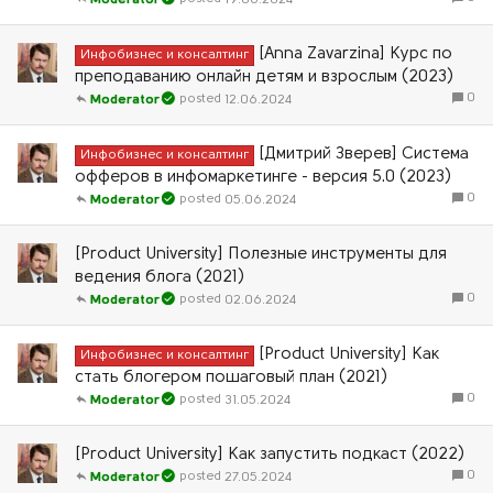
Moderator
[Anna Zavarzina] Курс по
Инфобизнес и консалтинг
преподаванию онлайн детям и взрослым (2023)
0
12.06.2024
Moderator
[Дмитрий Зверев] Система
Инфобизнес и консалтинг
офферов в инфомаркетинге - версия 5.0 (2023)
0
05.06.2024
Moderator
[Product University] Полезные инструменты для
ведения блога (2021)
0
02.06.2024
Moderator
[Product University] Как
Инфобизнес и консалтинг
стать блогером пошаговый план (2021)
0
31.05.2024
Moderator
[Product University] Как запустить подкаст (2022)
0
27.05.2024
Moderator