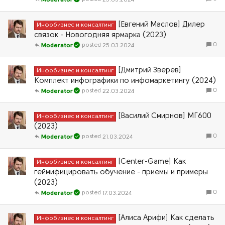
Moderator
[Евгений Маслов] Дилер
Инфобизнес и консалтинг
связок - Новогодняя ярмарка (2023)
0
25.03.2024
Moderator
[Дмитрий Зверев]
Инфобизнес и консалтинг
Комплект инфографики по инфомаркетингу (2024)
0
22.03.2024
Moderator
[Василий Смирнов] МГ600
Инфобизнес и консалтинг
(2023)
0
21.03.2024
Moderator
[Center-Game] Как
Инфобизнес и консалтинг
геймифицировать обучение - приемы и примеры
(2023)
0
17.03.2024
Moderator
[Алиса Арифи] Как сделать
Инфобизнес и консалтинг