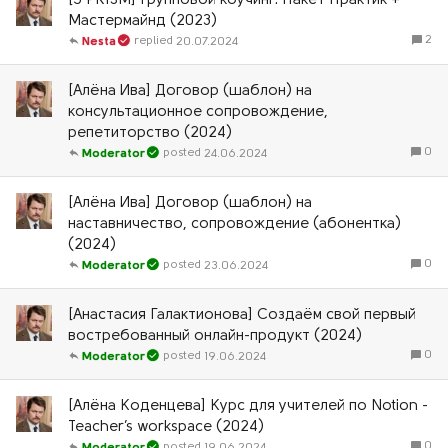
[5 PRISM] Групповой коучинг. Пакет Практик +
Мастермайнд (2023)
2
20.07.2024
Nesta
[Алёна Ива] Договор (шаблон) на
консультационное сопровождение,
репетиторство (2024)
0
24.06.2024
Moderator
[Алёна Ива] Договор (шаблон) на
наставничество, сопровождение (абонентка)
(2024)
0
23.06.2024
Moderator
[Анастасия Галактионова] Создаём свой первый
востребованный онлайн-продукт (2024)
0
19.06.2024
Moderator
[Алёна Коденцева] Курс для учителей по Notion -
Teacher’s workspace (2024)
0
19.06.2024