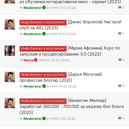
из обучения интерактивное кино - сериал (2023)
0
17.03.2024
Moderator
[Денис Воронов] Настрой
Инфобизнес и консалтинг
клуб на AXL (2023)
0
14.03.2024
Moderator
[Мария Афонина] Курс по
Инфобизнес и консалтинг
запускам и продюсированию 5.0 (2022)
2
23.02.2024
Nesta
[Дарья Могучая]
Инфобизнес и консалтинг
профессия Блогер (2021)
0
19.02.2024
Moderator
[Валентин Миллер]
Инфобизнес и консалтинг
Заработай 300.000 - 700.000 за неделю без блога
(2023)
0
11.02.2024
Moderator