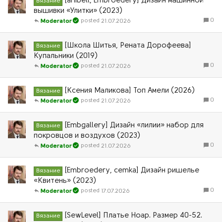
[anibell, Embroedery] Дизайн машинной
Вязание
вышивки «Улитки» (2023)
0
21.07.2026
Moderator
[Школа Шитья, Рената Дорофеева]
Вязание
Купальники (2019)
0
21.07.2026
Moderator
[Ксения Маликова] Топ Амели (2026)
Вязание
0
21.07.2026
Moderator
[Embgallery] Дизайн «лилии» набор для
Вязание
покровцов и воздухов (2023)
0
21.07.2026
Moderator
[Embroedery, cemka] Дизайн ришелье
Вязание
«Квитень» (2023)
0
17.07.2026
Moderator
[SewLevel] Платье Ноар. Размер 40-52.
Вязание