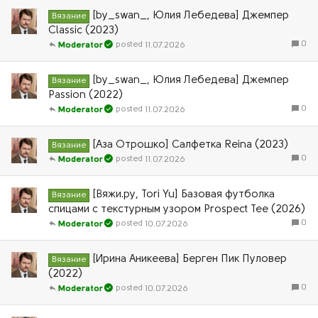
[by_swan_, Юлия Лебедева] Джемпер
Вязание
Classic (2023)
0
11.07.2026
Moderator
[by_swan_, Юлия Лебедева] Джемпер
Вязание
Passion (2022)
0
11.07.2026
Moderator
[Аза Отрошко] Салфетка Reina (2023)
Вязание
0
11.07.2026
Moderator
[Вяжи.ру, Tori Yu] Базовая футболка
Вязание
спицами с текстурным узором Prospect Tee (2026)
0
10.07.2026
Moderator
[Ирина Аникеева] Берген Пик Пуловер
Вязание
(2022)
0
10.07.2026
Moderator