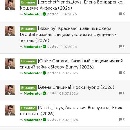
[[crochetfriends_toys, Елена Бондаренко]
Вязание
Кошечка Анфиска (2026)
0
10.07.2026
Moderator
[Вяжи.ру] Красивая шаль из мохера
Вязание
Droplet вязаная спицами узором из спущенных
петель (2026)
0
10.07.2026
Moderator
[Claire Garland] Вязанный спицами мягкий
Вязание
спящий зайчик Sleepy Bunny (2026)
0
09.07.2026
Moderator
[Алена Спицина] Носки Hybrid (2026)
Вязание
0
09.07.2026
Moderator
[Nastik_Toys, Анастасия Волнухина] Ёжик
Вязание
детёныш (2026)
0
09.07.2026
Moderator