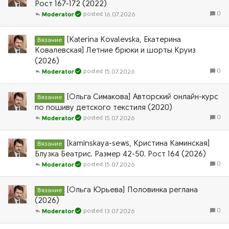
Рост 167-172 (2022)
0
16.07.2026
Moderator
[Kаterina Kovаlevska, Екатерина
Вязание
Ковалевская] Летние брюки и шорты Круиз
(2026)
0
15.07.2026
Moderator
[Ольга Симакова] Авторский онлайн-курс
Вязание
по пошиву детского текстиля (2020)
0
15.07.2026
Moderator
[kaminskaya-sews, Кристина Каминская]
Вязание
Блузка Беатрис. Размер 42-50. Рост 164 (2026)
0
15.07.2026
Moderator
[Ольга Юрьева] Половинка реглана
Вязание
(2026)
0
13.07.2026
Moderator