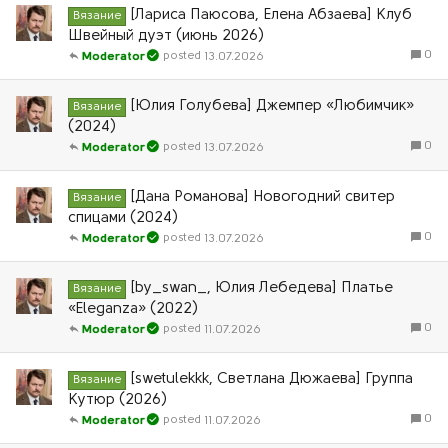
[Лариса Паюсова, Елена Абзаева] Клуб
Вязание
Швейный дуэт (июнь 2026)
0
13.07.2026
Moderator
[Юлия Голубева] Джемпер «Любимчик»
Вязание
(2024)
0
13.07.2026
Moderator
[Дана Романова] Новогодний свитер
Вязание
спицами (2024)
0
13.07.2026
Moderator
[by_swan_, Юлия Лебедева] Платье
Вязание
«Eleganza» (2022)
0
11.07.2026
Moderator
[swetulekkk, Светлана Дюжаева] Группа
Вязание
Кутюр (2026)
0
11.07.2026
Moderator