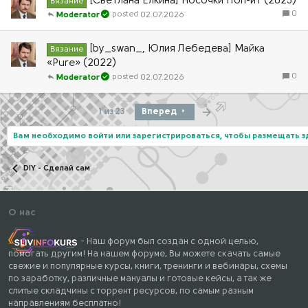
[Светлана Ёлкина] Носочки Поп-ит (2023)
Вязание
0
02.07.2026
Moderator
[by_swan_, Юлия Лебедева] Майка
Вязание
«Pure» (2022)
0
02.07.2026
Moderator
Последняя
1 из 23
Вперед
Вам необходимо войти или зарегистрироваться, чтобы размещать 
DIY - Сделай сам
О нас
- Наш форум был создан с одной целью,
помогать другим! На нашем форуме, Вы можете скачать самые
свежие и популярные курсы, книги, тренинги и вебинары, схемы
по заработку, различные мануалы и готовые кейсы, а так же
слитые складчины с торрент ресурсов, по самым разным
направлениям бесплатно!