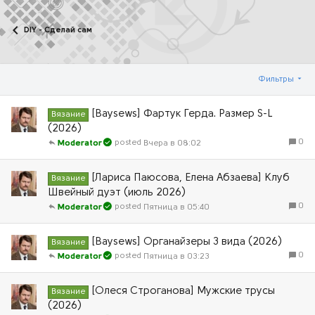
DIY - Сделай сам
Фильтры
[Baysews] Фартук Герда. Размер S-L
Вязание
(2026)
0
Вчера в 08:02
Moderator
[Лариса Паюсова, Елена Абзаева] Клуб
Вязание
Швейный дуэт (июль 2026)
0
Пятница в 05:40
Moderator
[Baysews] Органайзеры 3 вида (2026)
Вязание
0
Пятница в 03:23
Moderator
[Олеся Строганова] Мужские трусы
Вязание
(2026)