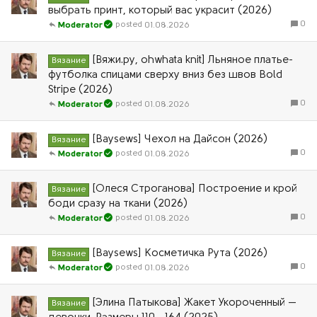
выбрать принт, который вас украсит (2026)
0
01.08.2026
Moderator
[Вяжи.ру, ohwhata knit] Льняное платье-
Вязание
футболка спицами сверху вниз без швов Bold
Stripe (2026)
0
01.08.2026
Moderator
[Baysews] Чехол на Дайсон (2026)
Вязание
0
01.08.2026
Moderator
[Олеся Строганова] Построение и крой
Вязание
боди сразу на ткани (2026)
0
01.08.2026
Moderator
[Baysews] Косметичка Рута (2026)
Вязание
0
01.08.2026
Moderator
[Элина Патыкова] Жакет Укороченный —
Вязание