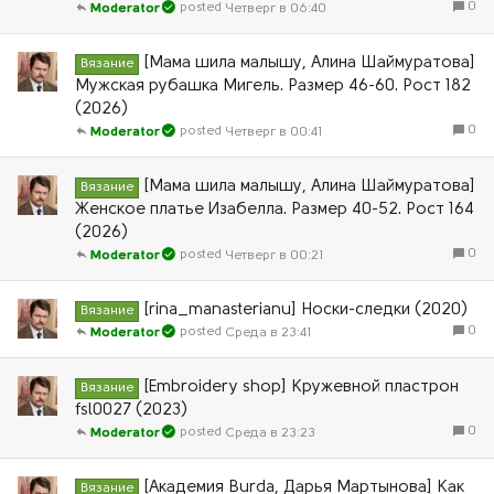
0
Четверг в 06:40
Moderator
[Мама шила малышу, Алина Шаймуратова]
Вязание
Мужская рубашка Мигель. Размер 46-60. Рост 182
(2026)
0
Четверг в 00:41
Moderator
[Мама шила малышу, Алина Шаймуратова]
Вязание
Женское платье Изабелла. Размер 40-52. Рост 164
(2026)
0
Четверг в 00:21
Moderator
[rina_manasterianu] Носки-следки (2020)
Вязание
0
Среда в 23:41
Moderator
[Embroidery shop] Кружевной пластрон
Вязание
fsl0027 (2023)
0
Среда в 23:23
Moderator
[Академия Burda, Дарья Мартынова] Как
Вязание