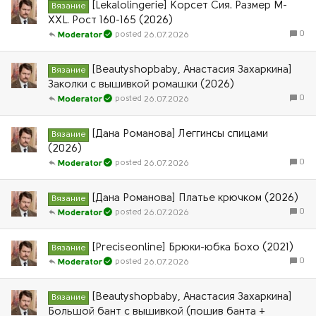
[Lekalolingerie] Корсет Сия. Размер M-
Вязание
XXL. Рост 160-165 (2026)
0
26.07.2026
Moderator
[Beautyshopbaby, Анастасия Захаркина]
Вязание
Заколки с вышивкой ромашки (2026)
0
26.07.2026
Moderator
[Дана Романова] Леггинсы спицами
Вязание
(2026)
0
26.07.2026
Moderator
[Дана Романова] Платье крючком (2026)
Вязание
0
26.07.2026
Moderator
[Preciseonline] Брюки-юбка Бохо (2021)
Вязание
0
26.07.2026
Moderator
[Beautyshopbaby, Анастасия Захаркина]
Вязание
Большой бант с вышивкой (пошив банта +