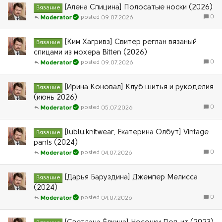
[Алена Спицина] Полосатые носки (2026)
Вязание
0
09.07.2026
Moderator
[Ким Хагривз] Свитер реглан вязаный
Вязание
спицами из мохера Bitten (2026)
0
09.07.2026
Moderator
[Ирина Коновал] Клуб шитья и рукоделия
Вязание
(июнь 2026)
0
05.07.2026
Moderator
[lublu.knitwear, Екатерина Олбут] Vintage
Вязание
pants (2024)
0
04.07.2026
Moderator
[Дарья Баруздина] Джемпер Мелисса
Вязание
(2024)
0
04.07.2026
Moderator