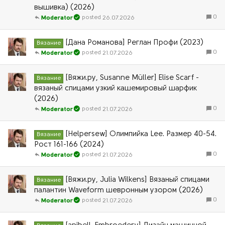
вышивка) (2026)
0
26.07.2026
Moderator
[Дана Романова] Реглан Профи (2023)
Вязание
0
21.07.2026
Moderator
[Вяжи.ру, Susanne Müller] Elise Scarf -
Вязание
вязаный спицами узкий кашемировый шарфик
(2026)
0
21.07.2026
Moderator
[Helpersew] Олимпийка Lee. Размер 40-54.
Вязание
Рост 161-166 (2024)
0
21.07.2026
Moderator
[Вяжи.ру, Julia Wilkens] Вязаный спицами
Вязание
палантин Waveform шевронным узором (2026)
0
21.07.2026
Moderator