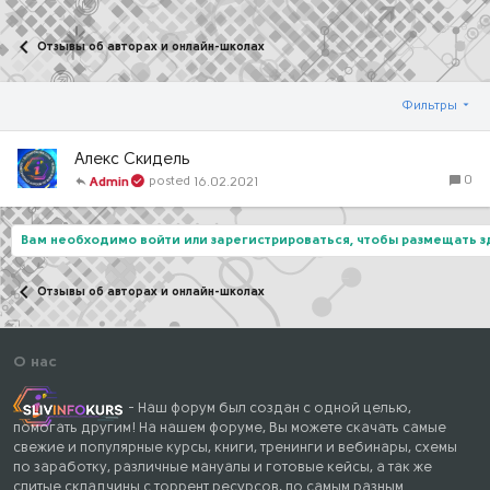
Отзывы об авторах и онлайн-школах
Фильтры
Алекс Скидель
0
16.02.2021
Admin
Вам необходимо войти или зарегистрироваться, чтобы размещать 
Отзывы об авторах и онлайн-школах
О нас
- Наш форум был создан с одной целью,
помогать другим! На нашем форуме, Вы можете скачать самые
свежие и популярные курсы, книги, тренинги и вебинары, схемы
по заработку, различные мануалы и готовые кейсы, а так же
слитые складчины с торрент ресурсов, по самым разным