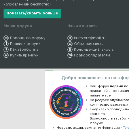
направлениям бесплатно!
Показать/скрыть больше
Меню форума
Наши контакты
Помощь по форуму
kursstore@mail.ru
Правила форума
Обратная связь
Как заработать
Конфиденциальность
Купить премиум
Правообладателям
Добро пожаловать на наш фо
Наш форум
первый
по
приватной информации
найдете все.
На ресурсе опублико
количество различных 
Ежедневно проводить
контента.
Возможность заработ
форуме.
Новости, акции, важная информация -
Tel