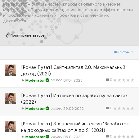
Роман Пузат – скачать мастер-классы от опытного интернет-
маркетолога. Получи рекомендации по вопросам эффективности
и продвижения контентных проектов и увеличения их
доходности.
Популярные авторы
Фильтры
[Роман Пузат] Сайт-капитал 2.0. Максимальный
доход (2021)
0
07.04.2023
Moderator
[Роман Пузат] Интенсив по заработку на сайтах
(2022)
0
29.09.2022
Moderator
[Роман Пузат] 3-х дневный интенсив "Заработок
на доходных сайтах от А до Я" (2021)
0
05.01.2022
Moderator