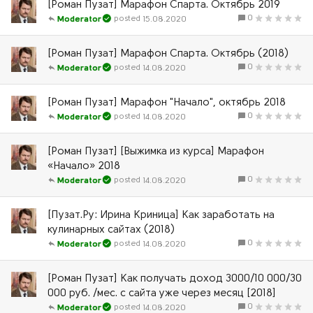
[Роман Пузат] Марафон Спарта. Октябрь 2019
0
15.08.2020
Moderator
[Роман Пузат] Марафон Спарта. Октябрь (2018)
0
14.08.2020
Moderator
[Роман Пузат] Марафон "Начало", октябрь 2018
0
14.08.2020
Moderator
[Роман Пузат] [Выжимка из курса] Марафон
«Начало» 2018
0
14.08.2020
Moderator
[Пузат.Ру: Ирина Криница] Как заработать на
кулинарных сайтах (2018)
0
14.08.2020
Moderator
[Роман Пузат] Как получать доход 3000/10 000/30
000 руб. /мес. с сайта уже через месяц [2018]
0
14.08.2020
Moderator