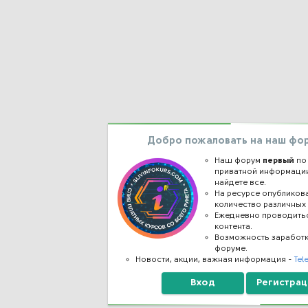
Добро пожаловать на наш фо
Наш форум
первый
по
приватной информации
найдете все.
На ресурсе опублико
количество различных 
Ежедневно проводить
контента.
Возможность заработ
форуме.
Новости, акции, важная информация -
Tel
Вход
Регистрац