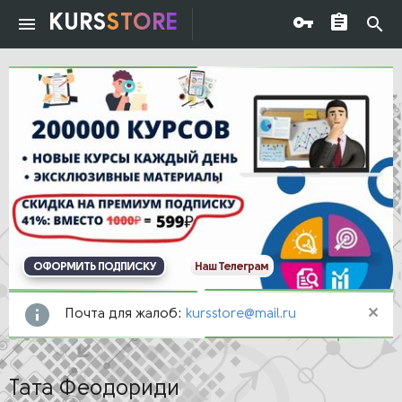
KURS
STORE
ОФОРМИТЬ ПОДПИСКУ
Наш Телеграм
Почта для жалоб:
kursstore@mail.ru
Тата Феодориди