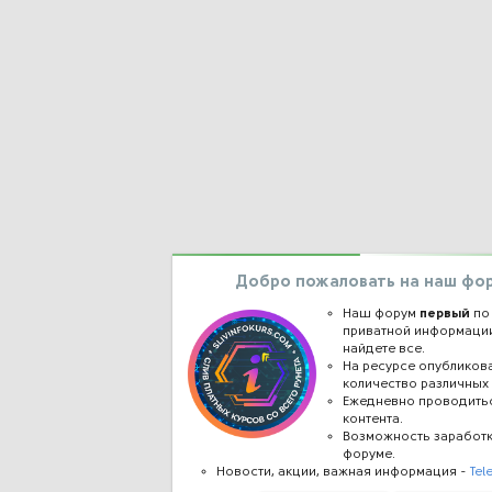
Добро пожаловать на наш фо
Наш форум
первый
по
приватной информации
найдете все.
На ресурсе опублико
количество различных 
Ежедневно проводить
контента.
Возможность заработ
форуме.
Новости, акции, важная информация -
Tel