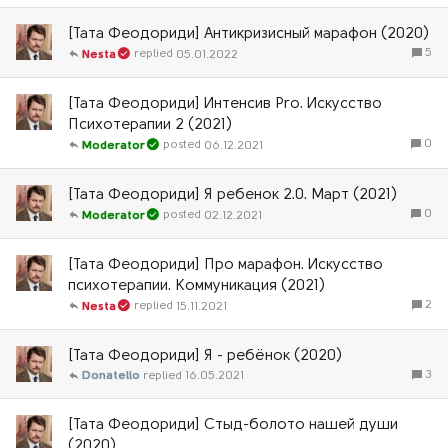
[Тата Феодориди] Антикризисный марафон (2020)
5
05.01.2022
Nesta
[Тата Феодориди] Интенсив Pro. Искусство
Психотерапии 2 (2021)
0
06.12.2021
Moderator
[Тата Феодориди] Я ребенок 2.0. Март (2021)
0
02.12.2021
Moderator
[Тата Феодориди] Про марафон. Искусство
психотерапии. Коммуникация (2021)
2
15.11.2021
Nesta
[Тата Феодориди] Я - ребёнок (2020)
3
Donatello
16.05.2021
[Тата Феодориди] Стыд-болото нашей души
(2020)