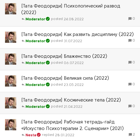
[Тата Феодориди] Психологический развод
(2022)
0
24.08.2022
Moderator
[Тата Феодориди] Как развить дисциплину (2022)
0
31.07.2022
Moderator
[Тата Феодориди] Блаженство (2022)
0
06.07.2022
Moderator
[Тата Феодориди] Великая сила (2022)
0
23.05.2022
Moderator
[Тата Феодориди] Космические тела (2022)
0
21.04.2022
Moderator
[Тата Феодориди] Рабочая тетрадь-гайд
«Искуство Психотерапии 2. Сценарии» (2021)
2
28.01.2022
Nesta