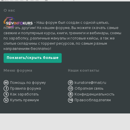
О нас
- Наш форум был создан с одной целью,
помогать другим! На нашем форуме, Вы можете скачать самые
свежие и популярные курсы, книги, тренинги и вебинары, схемы
по заработку, различные мануалы и готовые кейсы, а так же
слитые складчины с торрент ресурсов, по самым разным
направлениям бесплатно!
Показать/скрыть больше
Меню форума
Наши контакты
Помощь по форуму
kursstore@mail.ru
Правила форума
Обратная связь
Как заработать
Конфиденциальность
Купить премиум
Правообладателям