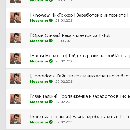
Moderator
08.04.2021
[Kinowaw] ТикТоккер | Заработок в интернете |
Moderator
28.03.2021
[Юрий Спивак] Река клиентов из TikTok
Moderator
12.03.2021
[Настя Монахова] Гайд как развить свой Инстаг
Moderator
20.02.2021
[Hoootdogs] Гайд по созданию успешного блога
Moderator
20.02.2021
[Иван Галкин] Продвижение и заработок в Тик Т
Moderator
02.02.2021
[Богатый школьник] Начни зарабатывать в Tik T
Moderator
02.02.2021