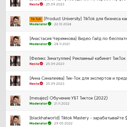
Nesta
25.09.2023
[Product University] TikTok для бизнеса
Tik ToK
Moderator
22.10.2024
[Анастасия Черемнова] Видео Гайд по бесплатн
Moderator
28.11.2021
[Феликс Зинатуллин] Рекламный кабинет ТикТок 
Nesta
25.09.2023
[Анна Синалеева] Тик-Ток для экспертов и пред
Nesta
25.09.2023
[mesajez] Обучение УБТ Тикток (2022)
Moderator
21.11.2022
[blackhatworld] Tiktok Mastery - зарабатывайте
Moderator
29.05.2022