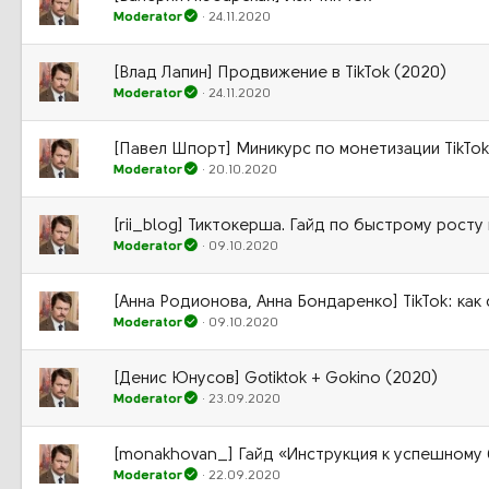
Moderator
24.11.2020
[Влад Лапин] Продвижение в TikTok (2020)
Moderator
24.11.2020
[Павел Шпорт] Миникурс по монетизации TikTok
Moderator
20.10.2020
[rii_blog] Тиктокерша. Гайд по быстрому росту 
Moderator
09.10.2020
[Анна Родионова, Анна Бондаренко] TikTok: как
Moderator
09.10.2020
[Денис Юнусов] Gotiktok + Gokino (2020)
Moderator
23.09.2020
[monakhovan_] Гайд «Инструкция к успешному б
Moderator
22.09.2020