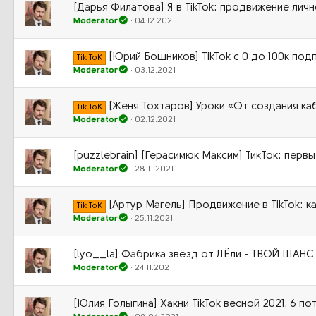
[Дарья Филатова] Я в TikTok: продвижение личн
Moderator
04.12.2021
[Юрий Бошников] TikTok с 0 до 100к подп
Tik ToK
Moderator
03.12.2021
[Женя Тохтаров] Уроки «От создания каб
Tik ToK
Moderator
02.12.2021
[puzzlebrain] [Герасимюк Максим] ТикТок: первы
Moderator
28.11.2021
[Артур Магель] Продвижение в TikTok: ка
Tik ToK
Moderator
25.11.2021
[lyo__la] Фабрика звёзд от ЛЁли - ТВОЙ ШАНС
Moderator
24.11.2021
[Юлия Голыгина] Хакни TikTok весной 2021. 6 пот