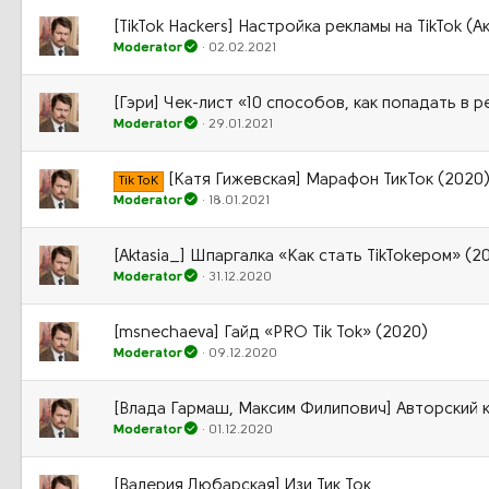
[TikTok Hackers] Настройка рекламы на TikTok (
Moderator
02.02.2021
[Гэри] Чек-лист «10 способов, как попадать в 
Moderator
29.01.2021
[Катя Гижевская] Марафон ТикТок (2020
Tik ToK
Moderator
18.01.2021
[Aktasia_] Шпаргалка «Как стать TikTokером» (2
Moderator
31.12.2020
[msnechaeva] Гайд «PRO Tik Tok» (2020)
Moderator
09.12.2020
[Влада Гармаш, Максим Филипович] Авторский ку
Moderator
01.12.2020
[Валерия Любарская] Изи Тик Ток