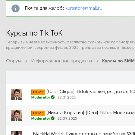
Почта для жалоб:
kursstore@mail.ru
Курсы по Tik ToK
Теперь вы имеете возможность бесплатно скачать или просмотрет
продвижении, секретных фишек 2025, трендовых песнях, а также р
Форум
Информационные продукты
Курсы по SMM
[Cash Clique] TikTok-челлендж: доход 5
Tik ToK
Moderator
22.01.2026
[Никита Корытин] [Deni] TikTok Монетиза
Tik ToK
Moderator
22.09.2025
[BlackHatWorld] Руководство по заработку $300