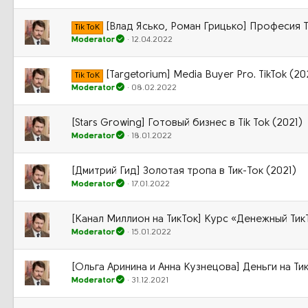
[Влад Ясько, Роман Грицько] Професия Ti
Tik ToK
Moderator
12.04.2022
[Targetorium] Media Buyer Pro. TikTok (20
Tik ToK
Moderator
08.02.2022
[Stars Growing] Готовый бизнес в Tik Tok (2021)
Moderator
18.01.2022
[Дмитрий Гид] Золотая тропа в Тик-Ток (2021)
Moderator
17.01.2022
[Канал Миллион на ТикТок] Курс «Денежный ТикТ
Moderator
15.01.2022
[Ольга Аринина и Анна Кузнецова] Деньги на Ти
Moderator
31.12.2021