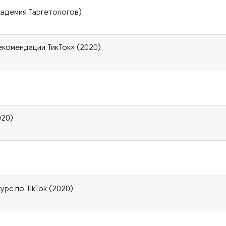
Академия Таргетологов)
рекомендации ТикТок» (2020)
)
020)
рс по TikTok (2020)