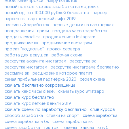
мобильные прокси
накрутка tik tok
новый подход к схеме заработка на моделях
новыйгод
от 100.000 рублей бесплатно
парсер
парсер вк
партнерский лифт 2019
пассивный заработок
первые деньги на партнерках
поздравления
призм
продажа часов заработок
продать exoclick
продвижение в instagram
продвижение вк
продвижение инстаграм
проект "подполье"
прокси сервера
работа для девушек
рабочая схема
раскрутка аккаунта инстаграм
раскрутка вк
раскрутка инстаграм
раскрутка инстаграма бесплатно
рассылка вк
расширение которое платит
самая прибыльная партнёрка 2020
серая схема
скачать бесплатно сокровищница
скачать кейс часы diesel
скачать курс whatsapp
скачать курс бесплатно
скачать курс легкие деньги 2019
скачать схемы по заработку бесплатно
слив курсов
способ заработка
ставки на спорт
схема заработка
схема заработка в бк
схема заработка вк
схемы заработка
тик ток
токены
халява
ютуб