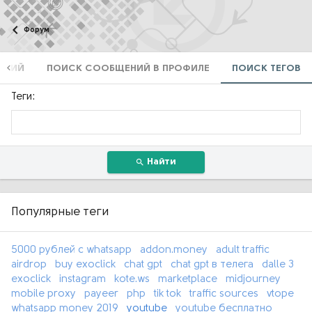
Форум
ЕНИЙ
ПОИСК СООБЩЕНИЙ В ПРОФИЛЕ
ПОИСК ТЕГОВ
Теги
Найти
Популярные теги
5000 рублей с whatsapp
addon.money
adult traffic
airdrop
buy exoclick
chat gpt
chat gpt в телега
dalle 3
exoclick
instagram
kote.ws
marketplace
midjourney
mobile proxy
payeer
php
tik tok
traffic sources
vtope
whatsapp money 2019
youtube
youtube бесплатно