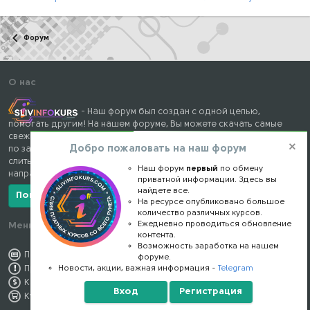
Форум
О нас
- Наш форум был создан с одной целью,
помогать другим! На нашем форуме, Вы можете скачать самые
свежие и популярные курсы, книги, тренинги и вебинары, схемы
Добро пожаловать на наш форум
по заработку, различные мануалы и готовые кейсы, а так же
слитые складчины с торрент ресурсов, по самым разным
Наш форум
первый
по обмену
направлениям бесплатно!
приватной информации. Здесь вы
найдете все.
Показать/скрыть больше
На ресурсе опубликовано большое
количество различных курсов.
Ежедневно проводиться обновление
Меню форума
Наши контакты
контента.
Возможность заработка на нашем
Помощь по форуму
kursstore@mail.ru
форуме.
Новости, акции, важная информация -
Telegram
Правила форума
Обратная связь
Как заработать
Конфиденциальность
Вход
Регистрация
Купить премиум
Правообладателям