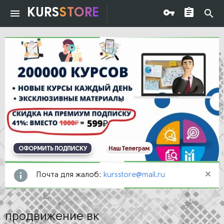
KURS
STORE
ОФОРМИТЬ ПОДПИСКУ
Наш Телеграм
Почта для жалоб:
kursstore@mail.ru
продвижение вк