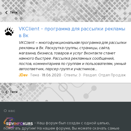
Теги
VKClient - программа для рассылки рекламы
в Вк
VKClient – многофункциональная программа для рассылки
рекламы в Вк. Раскрутка группы, страницы, сайта,
магазина, бизнеса, товаров и услуг Вконтакте станет
намного быстрее. Рассылка рекламных сообщений,
постов, комментариев по группам и пользователям, умный
автоответчик, парсер групп и участников...
JDev
Тема
18.06.2020
Ответы: 3
Раздел:
Отдел Продаж
Теги
О нас
- Наш форум был создан с одной целью,
помогать другим! На нашем форуме, Вы можете скачать самые