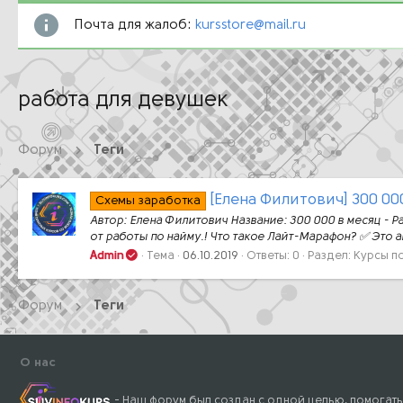
Почта для жалоб:
kursstore@mail.ru
работа для девушек
Форум
Теги
[Елена Филитович] 300 000
Схемы заработка
Автор: Елена Филитович Название: 300 000 в месяц - Р
от работы по найму.! Что такое Лайт-Марафон? ✅ Это 
Admin
Тема
06.10.2019
Ответы: 0
Раздел:
Курсы п
Форум
Теги
О нас
- Наш форум был создан с одной целью, помогать