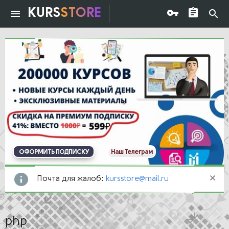
KURS
STORE
ОФОРМИТЬ ПОДПИСКУ
Наш Телеграм
Почта для жалоб:
kursstore@mail.ru
php