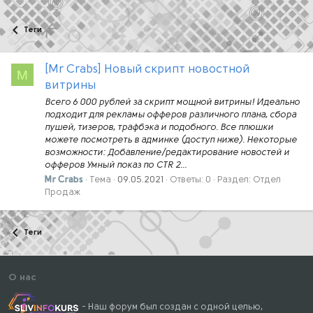
Теги
[Mr Crabs] Новый скрипт новостной
M
витрины
Всего 6 000 рублей за скрипт мощной витрины! Идеально
подходит для рекламы офферов различного плана, сбора
пушей, тизеров, трафбэка и подобного. Все плюшки
можете посмотреть в админке (доступ ниже). Некоторые
возможности: Добавление/редактирование новостей и
офферов Умный показ по CTR 2...
Mr Crabs
Тема
09.05.2021
Ответы: 0
Раздел:
Отдел
Продаж
Теги
О нас
- Наш форум был создан с одной целью,