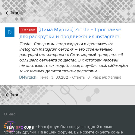
Теги
[Дима Мурзич] Zinsta - Программа
Халява
D
для раскрутки и продвижения instagram
Zinsta - Программа для раскрутки и продвижения
instagram Instagram сегодня — это стремительно
растущий медиа-проект в Сети, модный тренд для всё
большего сегмента общества. В Инстаграм человек
находитизвестных людей, звезд шоу-бизнеса, наблюдает
за их жизнью, делится своими радостями...
DMyrzich
Тема
31.03.2021
Ответы: 0
Раздел:
Халява
Теги
О нас
- Наш форум был создан с одной целью,
помогать другим! На нашем форуме, Вы можете скачать самые