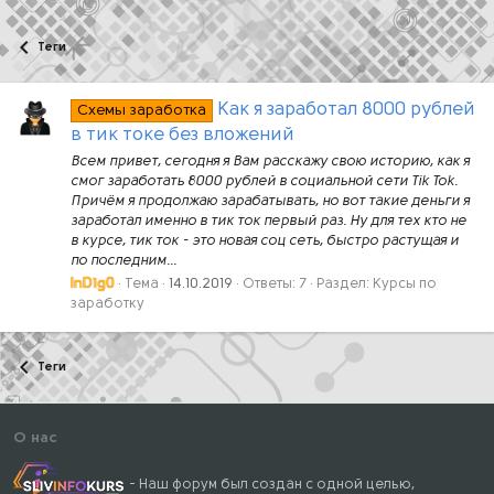
Теги
Как я заработал 8000 рублей
Схемы заработка
в тик токе без вложений
Всем привет, сегодня я Вам расскажу свою историю, как я
смог заработать 8000 рублей в социальной сети Tik Tok.
Причём я продолжаю зарабатывать, но вот такие деньги я
заработал именно в тик ток первый раз. Ну для тех кто не
в курсе, тик ток - это новая соц сеть, быстро растущая и
по последним...
InD1g0
Тема
14.10.2019
Ответы: 7
Раздел:
Курсы по
заработку
Теги
О нас
- Наш форум был создан с одной целью,