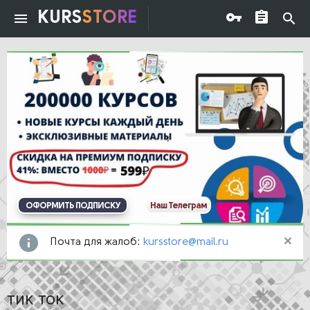
KURS
STORE
ОФОРМИТЬ ПОДПИСКУ
Наш Телеграм
Почта для жалоб:
kursstore@mail.ru
тик ток