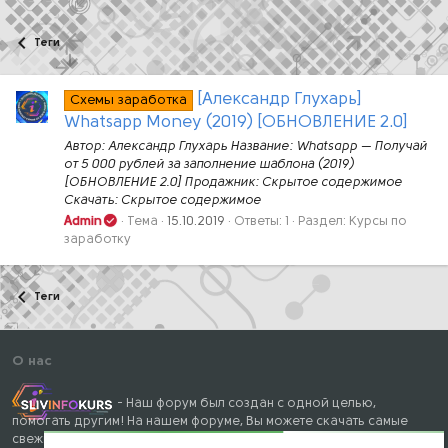
Теги
[Александр Глухарь]
Схемы заработка
Whatsapp Money (2019) [ОБНОВЛЕНИЕ 2.0]
Автор: Александр Глухарь Название: Whatsapp — Получай
от 5 000 рублей за заполнение шаблона (2019)
[ОБНОВЛЕНИЕ 2.0] Продажник: Скрытое содержимое
Скачать: Скрытое содержимое
Admin
Тема
15.10.2019
Ответы: 1
Раздел:
Курсы по
заработку
Теги
О нас
- Наш форум был создан с одной целью,
помогать другим! На нашем форуме, Вы можете скачать самые
свежие и популярные курсы, книги, тренинги и вебинары, схемы