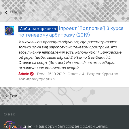
Теги
[проект "Подполье"] 3 курса
Арбитраж трафика
по теневому арбитражу (2019)
Изначально я проводил обучения, где рассматривался
только один вид заработка на теневом арбитраже. Кто
забыл какие направления есть, напоминаю: 1. Банковские
офферы (дебетовые карты) 2. Казино (гемблинг) 3.
Ставки на спорт (беттинг) На каждый поток я набирал
ограниченное количество людей...
Admin
Тема
15.10.2019
Ответы: 4
Раздел:
Курсы по
Арбитражу трафика
Теги
О нас
- Наш форум был создан с одной целью,