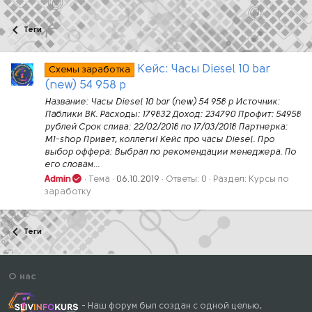
Теги
Кейс: Часы Diesel 10 bar
Схемы заработка
(new) 54 958 р
Название: Часы Diesel 10 bar (new) 54 958 р Источник:
Паблики ВК. Расходы: 179832 Доход: 234790 Профит: 54958
рублей Срок слива: 22/02/2018 по 17/03/2018 Партнерка:
M1-shop Привет, коллеги! Кейс про часы Diesel. Про
выбор оффера: Выбрал по рекомендации менеджера. По
его словам...
Admin
Тема
06.10.2019
Ответы: 0
Раздел:
Курсы по
заработку
Теги
О нас
- Наш форум был создан с одной целью,