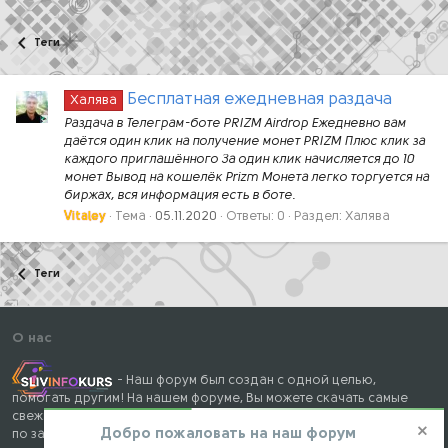
Теги
Бесплатная ежедневная раздача
Халява
Раздача в Телеграм-боте PRIZM Airdrop Ежедневно вам
даётся один клик на получение монет PRIZM Плюс клик за
каждого приглашённого За один клик начисляется до 10
монет Вывод на кошелёк Prizm Монета легко торгуется на
биржах, вся информация есть в боте.
Vitaley
Тема
05.11.2020
Ответы: 0
Раздел:
Халява
Теги
О нас
- Наш форум был создан с одной целью,
помогать другим! На нашем форуме, Вы можете скачать самые
свежие и популярные курсы, книги, тренинги и вебинары, схемы
Добро пожаловать на наш форум
по заработку, различные мануалы и готовые кейсы, а так же